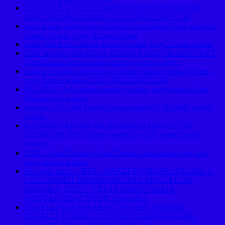
SUZUKI JLX ÇEKİ DEMİRİ TAKMA MONTAJIVE
ARAÇ PROJE ANKARA USTA MÜHENDİSLİK
suzu-d-max-kamyonet-ceki-demiri-montajlari-fiyati-maliyeti-
ankara-ve-arac-proje-firmasi-ankara
Audi çeki demiri takma montajı ve araç proje firması ankara
FIAT araçlara ,Fıat EGEA CROSS DOBLO KAMYONET
Çeki Demiri kancası takma montajı ve araç proje
subaru ve subaru forester çeki demiri takma montajı ve araç
proje firması ankara USTA MÜHENDİSLİK
PEUGEOT çeki demiri montajı ve araç proje firması Usta
Mühendislik ankara ,
peugeot rıfter çeki demiri takma montajı ve çki dmiri projesi
ankara
RANDROVER araç lara ve landrover DISCOVERY
SPORT çeki demiri takma montajı ve çeki demiri projesi
ankara
FIAT – Çeki Demiri↵ Çeki Demiri takma montajı ve araç
proje firması ankara
Jeep çeki demiri, JEEP + ARAZİ TAŞITI ARAÇLARA ⇔
ÇEKİ DEMİRİ TAKMA MONTAJI/ARAÇ PROJE
ANKARA, JEEP ⇔ ÇEKİ DEMİRİ TAKMA
MONTAJI/ARAÇ PROJE ANKARA
ENGELLİ SÖKÜM ARAÇ PROJESİ ANKARA
ENGELLİ TERTİBATI APARATI EKİPMANLARI