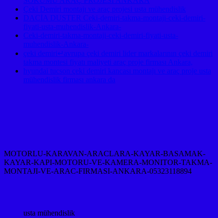
SÖKÜMÜ ARAÇ PROJESİ ANKARA
Çeki Demiri montajı ve araç projesi usta mühendislik
DACİA DUSTER Ceki-demiri-takma-montaji-ceki-demiri-
fiyati-usta-muhendislik-Ankara-
Ceki-demiri-takma-montaji-ceki-demiri-fiyati-usta-
muhendislik-Ankara-
çeki demiri↵avrupa çeki demiri lider markalarının çeki demiri
takma montesi fiyatı maliyeti araç proje firması Ankara,
hyundai tucson çeki demiri kancası montajı ve araç proje usta
mühendislik firması ankara da
MOTORLU-KARAVAN-ARACLARA-KAYAR-BASAMAK-
KAYAR-KAPI-MOTORU-VE-KAMERA-MONITOR-TAKMA-
MONTAJI-VE-ARAC-FIRMASI-ANKARA-05323118894
usta mühendislik