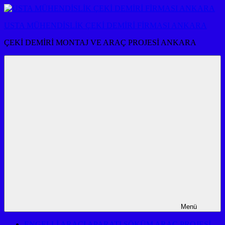
İçeriğe
atla
USTA MÜHENDİSLİK ÇEKİ DEMİRİ FİRMASI ANKARA
ÇEKİ DEMİRİ MONTAJ VE ARAÇ PROJESİ ANKARA
Menü
ENGELLİ ARACI APARATI SÖKÜM ARAÇ PROJESİ