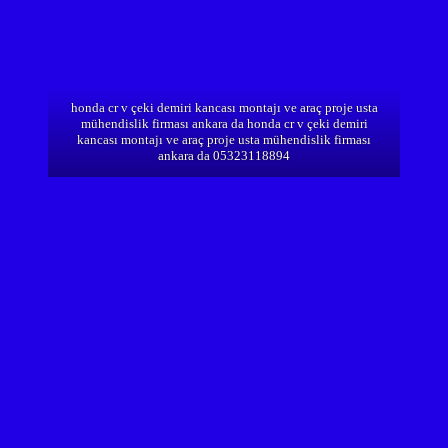
honda cr v çeki demiri kancası montajı ve araç proje usta
mühendislik firması ankara da honda cr v çeki demiri
kancası montajı ve araç proje usta mühendislik firması
ankara da 05323118894