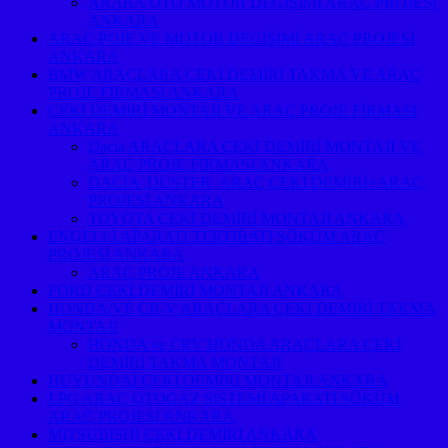
ARABA OTO MOTOR DEGİŞİMİ ARAÇ PROJESİ
ANKARA
ARAÇ POJE VE MOTOR DEGİŞİMİ ARAÇ PROJESİ
ANKARA
BMW ARAÇLARA ÇEKİ DEMİRİ TAKMA VE ARAÇ
PROJE FİRMASI ANKARA
ÇEKİ DEMİRİ MONTAJI VE ARAÇ PROJE FİRMASI
ANKARA
Dacia ARAÇLARA ÇEKİ DEMİRİ MONTAJI VE
ARAÇ PROJE FİRMASI ANKARA
DACİA ,DUSTER ,ARAÇ ÇEKİ DEMİRİ+ARAÇ
PROJESİ ANKARA
TOYOTA ÇEKİ DEMİRİ MONTAJI ANKARA
ENGELLİ APARATI TERTİBATI SÖKÜM ARAÇ
PROJESİ ANKARA
ARAÇ PROJE ANKARA
FORD ÇEKİ DEMİRİ MONTAJI ANKARA
HONDA/VE CR-V ARAÇLARA ÇEKİ DEMİRİ TAKMA
MONTAJI
HONDA ve CRV HONDA ARAÇLARA ÇEKİ
DEMİRİ TAKMA MONTAJI
HUYUNDAİ ÇEKİ DEMİRİ MONTAJI ANKARA
LPG ARAÇ OTOGAZ SİSTEMİ APARATI SÖKÜM
ARAÇ PROJESİ ANKARA
MITSUBISHI ÇEKİ DEMİRİ ANKARA