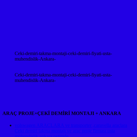
Ceki-demiri-takma-montaji-ceki-demiri-fiyati-usta-
muhendislik-Ankara-
Ceki-demiri-takma-montaji-ceki-demiri-fiyati-usta-
muhendislik-Ankara-
ARAÇ PROJE+ÇEKİ DEMİRİ MONTAJI + ANKARA
volswagen ARAÇLARA ve transporter ,caravella araçlara
Çeki demiri takma montajı ve araç proje firması usta
mühendislik ankara ostimde