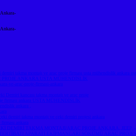
-Ankara-
-Ankara-
emiri takma montajı ve araç proje firması usta mühendislik ankara os
Ç PROJE ANKARA USTA MÜHENDİSLİK
kara-ve-arac-proje-firmasi-ankara
miri kancası takma montajı ve araç proje
ç proje firması ankara USTA MÜHENDİSLİK
ndislik ankara ,
kara
emiri takma montajı ve çeki demiri projesi ankara
 firması ankara
A ⇔ ÇEKİ DEMİRİ TAKMA MONTAJI/ARAÇ PROJE ANKARA, JE
TERTİBATI APARATI EKİPMANLARI SÖKÜMÜ ARAÇ PROJE