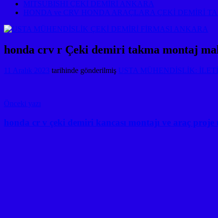
MITSUBISHI ÇEKİ DEMİRİ ANKARA
HONDA ve CRV HONDA ARAÇLARA ÇEKİ DEMİRİ T
honda crv r Çeki demiri takma montaj maliy
11 Aralık 2023
tarihinde gönderilmiş
USTA MÜHENDİSLİK: İLETİŞ
Yazı
Önceki yazı
gezinmesi
honda cr v çeki demiri kancası montajı ve araç proje