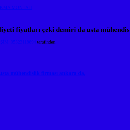
AKMA MONTAJI
eti fiyatları çeki demiri da usta mühendisl
İM: 05323118894
tarafından
 usta mühendislik firması ankara da,