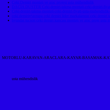
Çeki Demiri montajı ve araç projesi usta mühendislik
DACİA DUSTER Ceki-demiri-takma-montaji-ceki-demiri-fiyati
Ceki-demiri-takma-montaji-ceki-demiri-fiyati-usta-muhendislik
çeki demiri↵avrupa çeki demiri lider markalarının çeki demiri t
hyundai tucson çeki demiri kancası montajı ve araç proje usta 
MOTORLU-KARAVAN-ARACLARA-KAYAR-BASAMAK-KAYAR
usta mühendislik