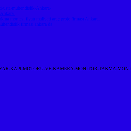
-usta-muhendislik-Ankara-
-Ankara-
akma montesi fiyatı maliyeti araç proje firması Ankara,
mühendislik firması ankara da
-KAPI-MOTORU-VE-KAMERA-MONITOR-TAKMA-MONTAJI