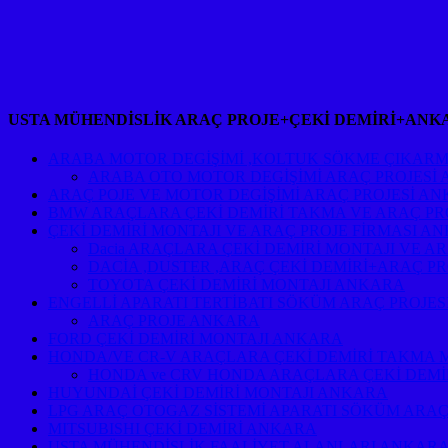
USTA MÜHENDİSLİK ARAÇ PROJE+ÇEKİ DEMİRİ+ANK
ARABA MOTOR DEGİŞİMİ ,KOLTUK SÖKME ÇIKARM
ARABA OTO MOTOR DEGİŞİMİ ARAÇ PROJESİ
ARAÇ POJE VE MOTOR DEGİŞİMİ ARAÇ PROJESİ A
BMW ARAÇLARA ÇEKİ DEMİRİ TAKMA VE ARAÇ PR
ÇEKİ DEMİRİ MONTAJI VE ARAÇ PROJE FİRMASI A
Dacia ARAÇLARA ÇEKİ DEMİRİ MONTAJI VE A
DACİA ,DUSTER ,ARAÇ ÇEKİ DEMİRİ+ARAÇ P
TOYOTA ÇEKİ DEMİRİ MONTAJI ANKARA
ENGELLİ APARATI TERTİBATI SÖKÜM ARAÇ PROJE
ARAÇ PROJE ANKARA
FORD ÇEKİ DEMİRİ MONTAJI ANKARA
HONDA/VE CR-V ARAÇLARA ÇEKİ DEMİRİ TAKMA 
HONDA ve CRV HONDA ARAÇLARA ÇEKİ DEMİ
HUYUNDAİ ÇEKİ DEMİRİ MONTAJI ANKARA
LPG ARAÇ OTOGAZ SİSTEMİ APARATI SÖKÜM ARAÇ
MITSUBISHI ÇEKİ DEMİRİ ANKARA
USTA MÜHENDİSLİK FAALİYET ALANLARI ANKAR