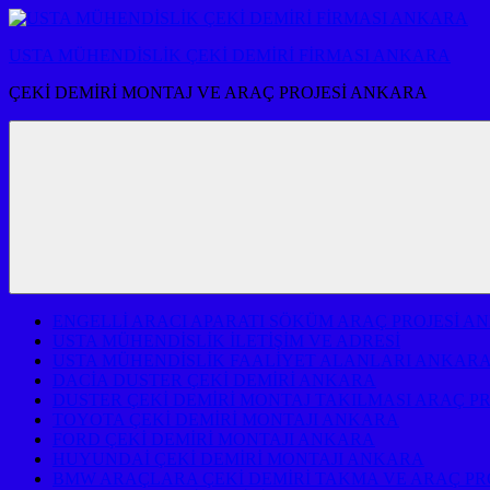
İçeriğe
atla
USTA MÜHENDİSLİK ÇEKİ DEMİRİ FİRMASI ANKARA
ÇEKİ DEMİRİ MONTAJ VE ARAÇ PROJESİ ANKARA
ENGELLİ ARACI APARATI SÖKÜM ARAÇ PROJESİ A
USTA MÜHENDİSLİK İLETİŞİM VE ADRESİ
USTA MÜHENDİSLİK FAALİYET ALANLARI ANKAR
DACİA DUSTER ÇEKİ DEMİRİ ANKARA
DUSTER ÇEKİ DEMİRİ MONTAJ TAKILMASI ARAÇ P
TOYOTA ÇEKİ DEMİRİ MONTAJI ANKARA
FORD ÇEKİ DEMİRİ MONTAJI ANKARA
HUYUNDAİ ÇEKİ DEMİRİ MONTAJI ANKARA
BMW ARAÇLARA ÇEKİ DEMİRİ TAKMA VE ARAÇ PR