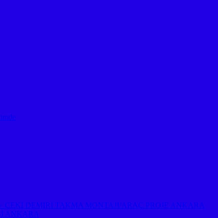
timde
EP ⇔ ÇEKİ DEMİRİ TAKMA MONTAJI/ARAÇ PROJE ANKARA
Sİ ANKARA