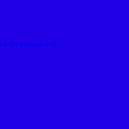
ra USTA MÜHENDİSLİK
İK