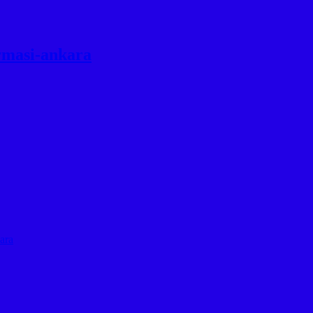
irmasi-ankara
ara