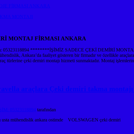
OJE FİRMASI ANKARA
AKMA MONTAJI
İRİ MONTAJ FİRMASI ANKARA
 05323118894 ********İŞİMİZ SADECE ÇEKİ DEMİRİ MONTA
 Ankara’da faaliyet gösteren bir firmadır ve özellikle araçlara çek
 araç türlerine çeki demiri montajı hizmeti sunmaktadır. Montaj işleml
ella araçlara Çeki demiri takma montajı v
İM: 05323118894
tarafından
rması usta mühendislik ankara ostimde VOLSWAGEN çeki demiri