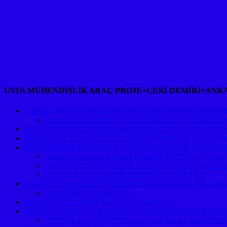
USTA MÜHENDİSLİK ARAÇ PROJE+ÇEKİ DEMİRİ+ANK
ARABA MOTOR DEGİŞİMİ ,KOLTUK SÖKME ÇIKARM
ARABA OTO MOTOR DEGİŞİMİ ARAÇ PROJESİ
ARAÇ POJE VE MOTOR DEGİŞİMİ ARAÇ PROJESİ A
BMW ARAÇLARA ÇEKİ DEMİRİ TAKMA VE ARAÇ PR
ÇEKİ DEMİRİ MONTAJI VE ARAÇ PROJE FİRMASI A
Dacia ARAÇLARA ÇEKİ DEMİRİ MONTAJI VE A
DACİA ,DUSTER ,ARAÇ ÇEKİ DEMİRİ+ARAÇ P
TOYOTA ÇEKİ DEMİRİ MONTAJI ANKARA
ENGELLİ APARATI TERTİBATI SÖKÜM ARAÇ PROJE
ARAÇ PROJE ANKARA
FORD ÇEKİ DEMİRİ MONTAJI ANKARA
HONDA/VE CR-V ARAÇLARA ÇEKİ DEMİRİ TAKMA 
HONDA ve CRV HONDA ARAÇLARA ÇEKİ DEMİ