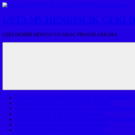
İçeriğe
atla
USTA MÜHENDİSLİK ÇEKİ 
ÇEKİ DEMİRİ MONTAJ VE ARAÇ PROJESİ ANKARA
ENGELLİ ARACI APARATI SÖKÜM ARAÇ PROJESİ A
USTA MÜHENDİSLİK İLETİŞİM VE ADRESİ
USTA MÜHENDİSLİK FAALİYET ALANLARI ANKAR
DACİA DUSTER ÇEKİ DEMİRİ ANKARA
DUSTER ÇEKİ DEMİRİ MONTAJ TAKILMASI ARAÇ P
TOYOTA ÇEKİ DEMİRİ MONTAJI ANKARA
FORD ÇEKİ DEMİRİ MONTAJI ANKARA