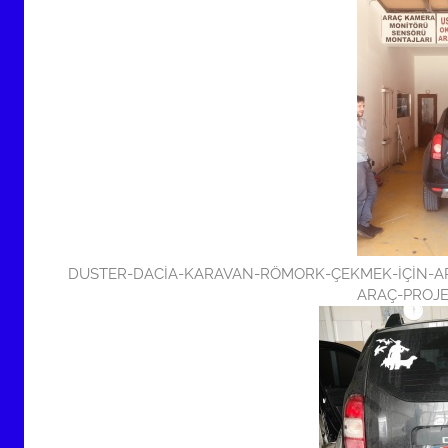
DUSTER-DACİA-KARAVAN-RÖMORK-ÇEKMEK-İÇİN-ARA
ARAÇ-PROJE