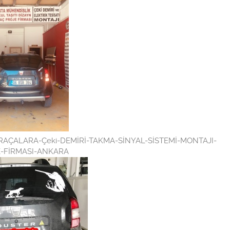
ÇALARA-Çeki-DEMİRİ-TAKMA-SİNYAL-SİSTEMİ-MONTAJI-
-FİRMASI-ANKARA