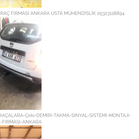
ARAÇ FİRMASI ANKARA USTA MÜHENDİSLİK 05323118894
ÇALARA-Çeki-DEMİRİ-TAKMA-SİNYAL-SİSTEMİ-MONTAJI-
-FİRMASI-ANKARA