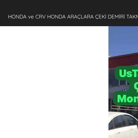
HONDA ve CRV HONDA ARAÇLARA ÇEKİ DEMİRİ TAK