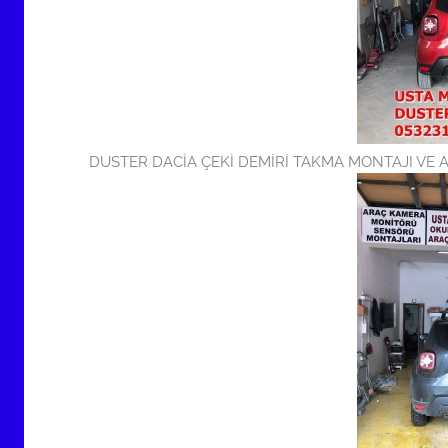
i
l
m
i
ş
DUSTER DACİA ÇEKİ DEMİRİ TAKMA MONTAJI VE 