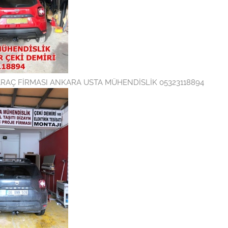
ARAÇ FİRMASI ANKARA USTA MÜHENDİSLİK 05323118894