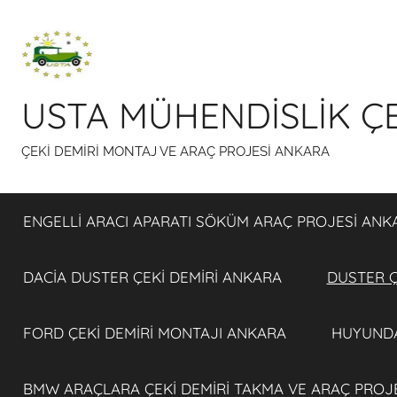
İçeriğe
atla
USTA MÜHENDİSLİK ÇE
ÇEKİ DEMİRİ MONTAJ VE ARAÇ PROJESİ ANKARA
ENGELLİ ARACI APARATI SÖKÜM ARAÇ PROJESİ ANK
DACİA DUSTER ÇEKİ DEMİRİ ANKARA
DUSTER Ç
FORD ÇEKİ DEMİRİ MONTAJI ANKARA
HUYUNDA
BMW ARAÇLARA ÇEKİ DEMİRİ TAKMA VE ARAÇ PROJ