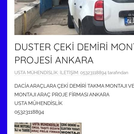
DUSTER ÇEKİ DEMİRİ MON
PROJESİ ANKARA
1
USTA MÜHENDİSLİK: İLETİŞİM: 05323118894
tarafından
8
DACİA ARAÇLARA ÇEKİ DEMİRİ TAKMA MONTAJI VE EL
M
MONTAJI ARAÇ PROJE FİRMASI ANKARA
a
USTA MÜHENDİSLİK
y
ı
05323118894
s
2