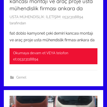
kancası montajı ve araç proje usta
i
mühendislik firması ankara da
l
m
4
USTA MÜHENDİSLİK: İLETİŞİM: 05323118894
i
N
tarafından
ş
i
fıat doblo kamyonet çeki demiri kancası montajı
s
ve araç proje usta mühendislik firması ankara da
a
n
Okumaya devam et VEYA telofon
2
et:05323118894
0
2
3
Genel
t
a
r
i
h