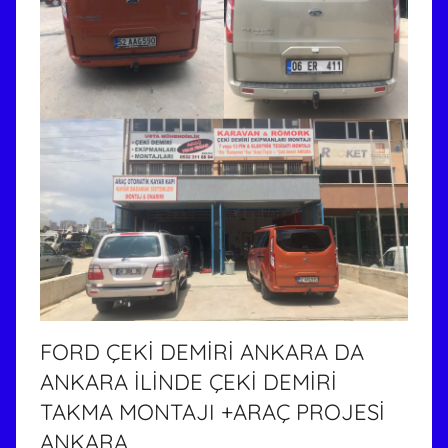
i
n
d
e
g
ö
n
d
e
r
i
l
m
FORD ÇEKİ DEMİRİ ANKARA DA
i
ş
ANKARA İLİNDE ÇEKİ DEMİRİ
TAKMA MONTAJI +ARAÇ PROJESİ
ANKARA