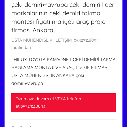
çeki demiri↵avrupa çeki demiri lider
i
markalarının çeki demiri takma
l
m
montesi fiyatı maliyeti araç proje
i
firması Ankara,
ş
6
USTA MÜHENDİSLİK: İLETİŞİM: 05323118894
O
tarafından
c
HILUX TOYOTA KAMYONET ÇEKİ DEMİRİ TAKMA
a
BAGLAMA MONTAJI VE ARAÇ PROJE FİRMASI
k
USTA MÜHENDİSLİK ANKARA çeki
2
demiri↵avrupa
0
2
Okumaya devam et VEYA telofon
4
et:05323118894
t
a
r