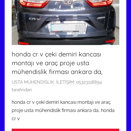
n
d
e
g
ö
n
d
honda cr v çeki demiri kancası
e
montajı ve araç proje usta
r
mühendislik firması ankara da,
i
l
1
USTA MÜHENDİSLİK: İLETİŞİM: 05323118894
m
1
tarafından
i
A
ş
honda cr v çeki demiri kancası montajı ve araç
r
proje usta mühendislik firması ankara da, honda
a
cr v
l
ı