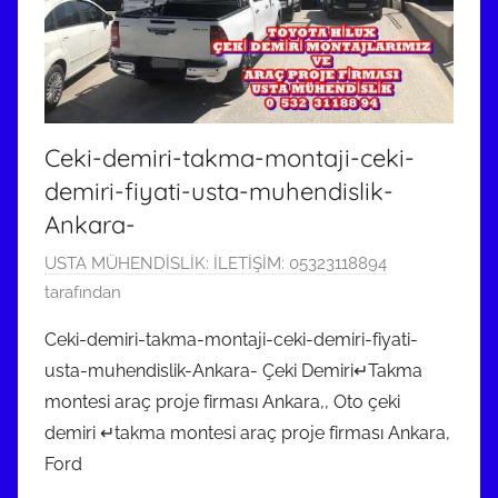
Ceki-demiri-takma-montaji-ceki-
demiri-fiyati-usta-muhendislik-
Ankara-
1
USTA MÜHENDİSLİK: İLETİŞİM: 05323118894
1
tarafından
Ş
Ceki-demiri-takma-montaji-ceki-demiri-fiyati-
u
usta-muhendislik-Ankara- Çeki Demiri↵Takma
b
montesi araç proje firması Ankara,, Oto çeki
a
demiri ↵takma montesi araç proje firması Ankara,
t
Ford
2
0