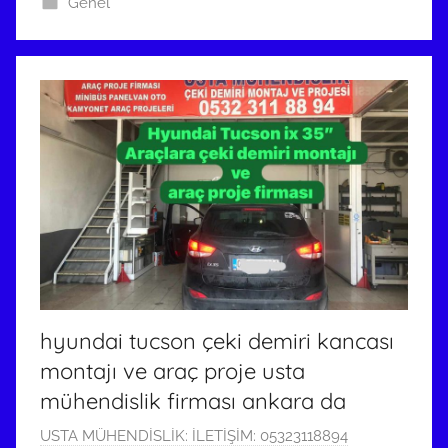
Genel
i
h
i
n
d
e
g
ö
n
d
e
r
i
hyundai tucson çeki demiri kancası
l
montajı ve araç proje usta
m
i
mühendislik firması ankara da
ş
1
USTA MÜHENDİSLİK: İLETİŞİM: 05323118894