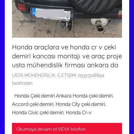
d
e
r
i
l
m
Honda araçlara ve honda cr v çeki
i
demiri kancası montajı ve araç proje
ş
usta mühendislik firması ankara da
4
USTA MÜHENDİSLİK: İLETİŞİM: 05323118894
N
tarafından
i
Honda Çeki demiri Ankara Honda çeki demiri,
s
Accord çeki demiri, Honda City çeki demiri,
a
Honda Civic çeki demiri, Honda Cr-v
n
2
Okumaya devam et VEYA telofon
0