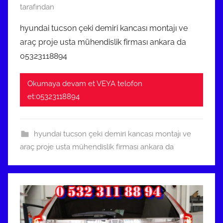
1
tarafından
A
hyundai tucson çeki demiri kancası montajı ve
r
araç proje usta mühendislik firması ankara da
a
05323118894
l
ı
Okumaya devam et VEYA telofon
k
et:05323118894
2
0
2
hyundai tucson çeki demiri kancası montajı ve
3
araç proje usta mühendislik firması ankara da
t
a
r
i
h
i