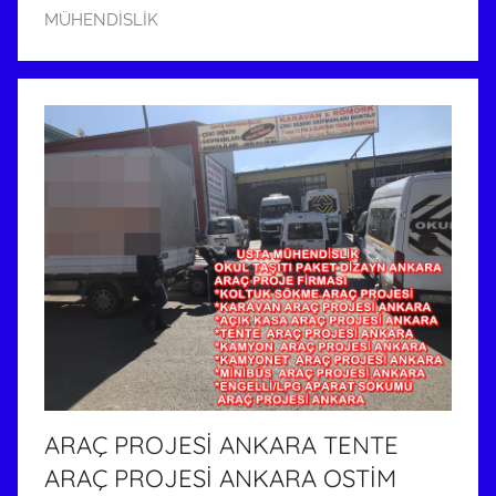
MÜHENDİSLİK
i
h
i
n
d
e
g
ö
n
d
e
r
i
l
m
ARAÇ PROJESİ ANKARA TENTE
i
ARAÇ PROJESİ ANKARA OSTİM
ş