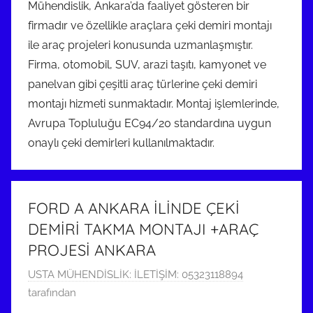
Mühendislik, Ankara’da faaliyet gösteren bir
firmadır ve özellikle araçlara çeki demiri montajı
ile araç projeleri konusunda uzmanlaşmıştır.
Firma, otomobil, SUV, arazi taşıtı, kamyonet ve
panelvan gibi çeşitli araç türlerine çeki demiri
montajı hizmeti sunmaktadır. Montaj işlemlerinde,
Avrupa Topluluğu EC94/20 standardına uygun
onaylı çeki demirleri kullanılmaktadır.
FORD A ANKARA İLİNDE ÇEKİ
DEMİRİ TAKMA MONTAJI +ARAÇ
PROJESİ ANKARA
2
USTA MÜHENDİSLİK: İLETİŞİM: 05323118894
5
tarafından
M