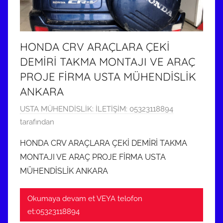
m
i
ş
HONDA CRV ARAÇLARA ÇEKİ
DEMİRİ TAKMA MONTAJI VE ARAÇ
PROJE FİRMA USTA MÜHENDİSLİK
ANKARA
2
USTA MÜHENDİSLİK: İLETİŞİM: 05323118894
8
tarafından
H
HONDA CRV ARAÇLARA ÇEKİ DEMİRİ TAKMA
a
MONTAJI VE ARAÇ PROJE FİRMA USTA
z
MÜHENDİSLİK ANKARA
i
r
Okumaya devam et VEYA telofon
a
et:05323118894
n