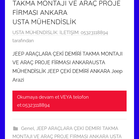
TAKMA MONTAJI VE ARAÇ PROJE
i
FİRMASI ANKARA
ş
USTA MÜHENDİSLİK
2
USTA MÜHENDİSLİK: İLETİŞİM: 05323118894
3
tarafından
K
JEEP ARAÇLARA ÇEKİ DEMİRİ TAKMA MONTAJI
a
VE ARAÇ PROJE FİRMASI ANKARAUSTA
s
MÜHENDİSLİK JEEP ÇEKİ DEMİRİ ANKARA Jeep
ı
Arazi
m
2
Okumaya devam et VEYA telofon
0
et:05323118894
2
1
t
Genel
,
JEEP ARAÇLARA ÇEKİ DEMİRİ TAKMA
a
MONTAJI VE ARAÇ PROJE FİRMASI ANKARA USTA
r