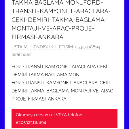
TAKMA BAGLAMA MON…FORD-
r
TRANSIT-KAMYONET-ARACLARA-
i
CEKI-DEMIRI-TAKMA-BAGLAMA-
l
MONTAJI-VE-ARAC-PROJE-
m
FİRMASI-ANKARA
i
ş
2
USTA MÜHENDİSLİK: İLETİŞİM: 05323118894
1
tarafından
N
FORD TRANSİT KAMYONET ARAÇLARA ÇEKİ
i
DEMİRİ TAKMA BAGLAMA MON…
s
FORD-TRANSIT-KAMYONET-ARACLARA-CEKI-
a
DEMIRI-TAKMA-BAGLAMA-MONTAJI-VE-ARAC-
n
PROJE-FIRMASI-ANKARA
2
0
2
Okumaya devam et VEYA telofon
2
et:05323118894