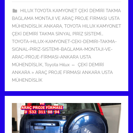
t
HILUX TOYOTA KAMYONET ÇEKİ DEMİRİ TAKMA
a
BAGLAMA MONTAJI VE ARAÇ PROJE FİRMASI USTA
r
MÜHENDİSLİK ANKARA
,
TOYOTA HILUX KAMYONET
i
ÇEKİ DEMİRİ TAKMA SİNYAL PİRİZ SİSTEMİ…
h
TOYOTA-HILUX-KAMYONET-CEKI-DEMIRI-TAKMA-
i
SIGNAL-PIRIZ-SISTEMI-BAGLAMA-MONTAJI-VE-
n
ARAC-PROJE-FİRMASI-ANKARA USTA
d
MÜHENDİSLİK
,
Toyota Hılux ⇔ ÇEKİ DEMİRİ
e
ANKARA » ARAÇ PROJE FİRMASI ANKARA USTA
g
MÜHENDİSLİK
ö
n
d
e
r
i
l