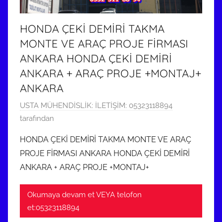
r
i
HONDA ÇEKİ DEMİRİ TAKMA
l
MONTE VE ARAÇ PROJE FİRMASI
m
ANKARA HONDA ÇEKİ DEMİRİ
i
ANKARA + ARAÇ PROJE +MONTAJ+
ş
ANKARA
1
USTA MÜHENDİSLİK: İLETİŞİM: 05323118894
3
tarafından
H
HONDA ÇEKİ DEMİRİ TAKMA MONTE VE ARAÇ
a
PROJE FİRMASI ANKARA HONDA ÇEKİ DEMİRİ
z
ANKARA + ARAÇ PROJE +MONTAJ+
i
r
Okumaya devam et VEYA telofon
a
et:05323118894
n
2