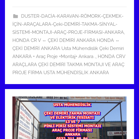
2
0
DUSTER-DACİA-KARAVAN-RÖMORK-ÇEKMEK-
2
İÇİN-ARAÇALARA-Çeki-DEMİRİ-TAKMA-SİNYAL-
2
SİSTEMİ-MONTAJI-ARAÇ-PROJE-FİRMASI-ANKARA
,
t
HONDA CR V ⇔ ÇEKİ DEMİRİ ANKARA HONDA ⇔
a
ÇEKİ DEMİRİ ANKARA Usta Mühendislik Çeki Demiri
r
ANKARA + Araç Proje +Montaj+ Ankara .
,
HONDA CRV
i
ARAÇLARA ÇEKİ DEMİRİ TAKMA MONTAJI VE ARAÇ
h
PROJE FİRMA USTA MÜHENDİSLİK ANKARA
i
n
d
e
g
ö
n
d
e