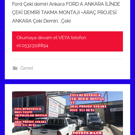
Ford Çeki demiri Ankara FORD A ANKARA İLİNDE
a
ÇEKİ DEMİRİ TAKMA MONTAJI +ARAÇ PROJESİ
r
ANKARA Çeki Demiri, ,Çeki
t
2
Okumaya devam et VEYA telofon
0
et:05323118894
2
3
t
Genel
a
r
i
h
i
n
d
e
g