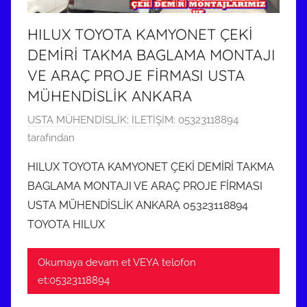
ö
n
HILUX TOYOTA KAMYONET ÇEKİ
d
DEMİRİ TAKMA BAGLAMA MONTAJI
e
VE ARAÇ PROJE FİRMASI USTA
r
MÜHENDİSLİK ANKARA
i
l
8
USTA MÜHENDİSLİK: İLETİŞİM: 05323118894
m
A
tarafından
i
r
HILUX TOYOTA KAMYONET ÇEKİ DEMİRİ TAKMA
ş
a
BAGLAMA MONTAJI VE ARAÇ PROJE FİRMASI
l
USTA MÜHENDİSLİK ANKARA 05323118894
ı
TOYOTA HILUX
k
2
Okumaya devam et VEYA telofon
0
et:05323118894
2
2