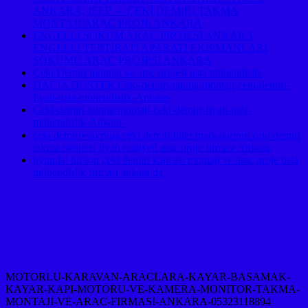
ANKARA, JEEP ⇔ ÇEKİ DEMİRİ TAKMA
MONTAJI/ARAÇ PROJE ANKARA
ENGELLİ SÖKÜM ARAÇ PROJESİ ANKARA
ENGELLİ TERTİBATI APARATI EKİPMANLARI
SÖKÜMÜ ARAÇ PROJESİ ANKARA
Çeki Demiri montajı ve araç projesi usta mühendislik
DACİA DUSTER Ceki-demiri-takma-montaji-ceki-demiri-
fiyati-usta-muhendislik-Ankara-
Ceki-demiri-takma-montaji-ceki-demiri-fiyati-usta-
muhendislik-Ankara-
çeki demiri↵avrupa çeki demiri lider markalarının çeki demiri
takma montesi fiyatı maliyeti araç proje firması Ankara,
hyundai tucson çeki demiri kancası montajı ve araç proje usta
mühendislik firması ankara da
MOTORLU-KARAVAN-ARACLARA-KAYAR-BASAMAK-
KAYAR-KAPI-MOTORU-VE-KAMERA-MONITOR-TAKMA-
MONTAJI-VE-ARAC-FIRMASI-ANKARA-05323118894