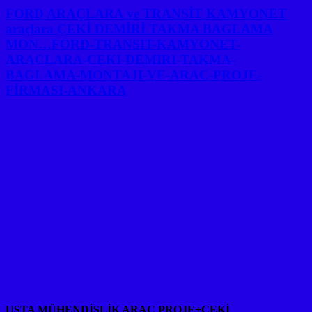
FORD ARAÇLARA ve TRANSİT KAMYONET
araçlara ÇEKİ DEMİRİ TAKMA BAGLAMA
MON…FORD-TRANSIT-KAMYONET-
ARACLARA-CEKI-DEMIRI-TAKMA-
BAGLAMA-MONTAJI-VE-ARAC-PROJE-
FİRMASI-ANKARA
USTA MÜHENDİSLİK ARAÇ PROJE+ÇEKİ