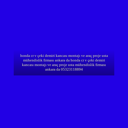
honda cr v çeki demiri kancası montajı ve araç proje usta
mühendislik firması ankara da honda cr v çeki demiri
kancası montajı ve araç proje usta mühendislik firması
ankara da 05323118894