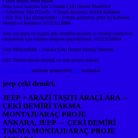
• Hızlı teslim, temiz işçilik
Jeep Arazi Araçları İçin Uyumlu Çeki Demiri Modelleri
• Sabitleme Tipi (Fixed) – Yüksek dayanım, sürekli kullanım
• Sök Tak Tipi (Detachable) – Estetik görünüm, şehir içi kullanım
İletişim ve Randevu :05323118894
Jeep aracınıza en uygun çeki demirini seçmek ve montaj randevusu
oluşturmak için bizimle iletişime geçebilirsiniz. 05323118894
Usta Mühendislik – Ankara Çeki Demiri Montaj Merkezi
çeki Demiri takma montajı ve araç projesi ankara,
27 Ocak 2025
tarihinde gönderilmiş
usta
tarafından
jeep çeki demiri,
JEEP + ARAZİ TAŞITI ARAÇLARA ⇔
ÇEKİ DEMİRİ TAKMA
MONTAJI/ARAÇ PROJE
ANKARA, JEEP ⇔ ÇEKİ DEMİRİ
TAKMA MONTAJI/ARAÇ PROJE