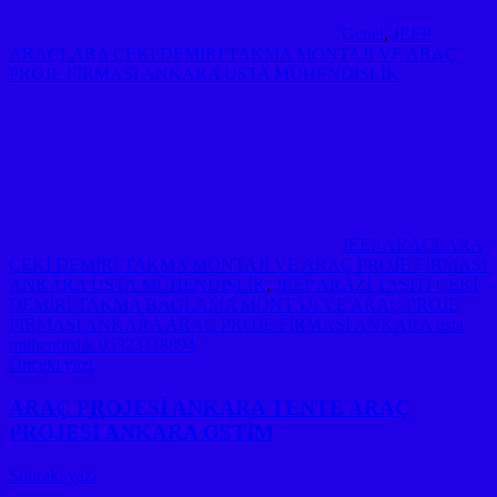
Genel
,
JEEP
ARAÇLARA ÇEKİ DEMİRİ TAKMA MONTAJI VE ARAÇ
PROJE FİRMASI ANKARA USTA MÜHENDİSLİK
JEEP ARAÇLARA
ÇEKİ DEMİRİ TAKMA MONTAJI VE ARAÇ PROJE FİRMASI
ANKARA USTA MÜHENDİSLİK
,
JEEP ARAZİ TAŞITI ÇEKİ
DEMİRİ TAKMA BAGLAMA MONTAJI VE ARAÇ PROJE
FİRMASI ANKARA ARAÇ PROJE FİRMASI ANKARA usta
mühendislik 05323118894
Yazı
Önceki yazı
gezinmesi
ARAÇ PROJESİ ANKARA TENTE ARAÇ
PROJESİ ANKARA OSTİM
Sonraki yazı