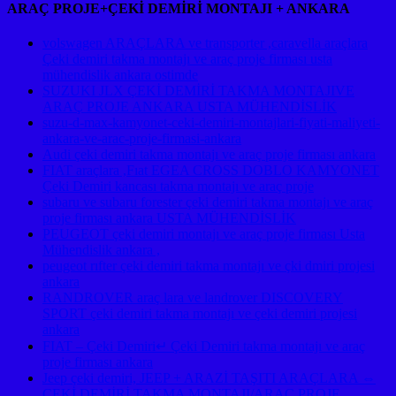
ARAÇ PROJE+ÇEKİ DEMİRİ MONTAJI + ANKARA
volswagen ARAÇLARA ve transporter ,caravella araçlara
Çeki demiri takma montajı ve araç proje firması usta
mühendislik ankara ostimde
SUZUKI JLX ÇEKİ DEMİRİ TAKMA MONTAJIVE
ARAÇ PROJE ANKARA USTA MÜHENDİSLİK
suzu-d-max-kamyonet-ceki-demiri-montajlari-fiyati-maliyeti-
ankara-ve-arac-proje-firmasi-ankara
Audi çeki demiri takma montajı ve araç proje firması ankara
FIAT araçlara ,Fıat EGEA CROSS DOBLO KAMYONET
Çeki Demiri kancası takma montajı ve araç proje
subaru ve subaru forester çeki demiri takma montajı ve araç
proje firması ankara USTA MÜHENDİSLİK
PEUGEOT çeki demiri montajı ve araç proje firması Usta
Mühendislik ankara ,
peugeot rıfter çeki demiri takma montajı ve çki dmiri projesi
ankara
RANDROVER araç lara ve landrover DISCOVERY
SPORT çeki demiri takma montajı ve çeki demiri projesi
ankara
FIAT – Çeki Demiri↵ Çeki Demiri takma montajı ve araç
proje firması ankara
Jeep çeki demiri, JEEP + ARAZİ TAŞITI ARAÇLARA ⇔
ÇEKİ DEMİRİ TAKMA MONTAJI/ARAÇ PROJE