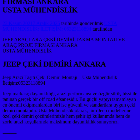
FİRMASI ANKARA
USTA MÜHENDİSLİK
23 Kasım 2021
7 Aralık 2025
tarihinde gönderilmiş
USTA
MÜHENDİSLİK: İLETİŞİM: 05323118894
tarafından
JEEP ARAÇLARA ÇEKİ DEMİRİ TAKMA MONTAJI VE
ARAÇ PROJE FİRMASI ANKARA
USTA MÜHENDİSLİK
JEEP ÇEKİ DEMİRİ ANKARA
Jeep Arazi Taşıtı Çeki Demiri Montajı – Usta Mühendislik
İletişim:05323118894
Jeep markası; dayanıklılığı, arazi performansı ve özgür sürüş hissi ile
tanınan gerçek bir off-road efsanesidir. Bu güçlü yapıyı tamamlayan
en önemli ekipmanlardan biri ise güvenli ve standartlara uygun çeki
demiri montajıdır. Usta Mühendislik olarak, tüm Jeep modellerine
özel çeki demiri çözümlerimizle hem şehir içi kullanımda hem de
zorlu arazi koşullarında maksimum dayanıklılık sunuyoruz.
⸻