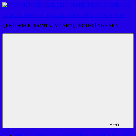
İçeriğe
atla
USTA MÜHENDİSLİK ÇEKİ DEMİRİ FİRMASI ANKARA
ÇEKİ DEMİRİ MONTAJ VE ARAÇ PROJESİ ANKARA
Menü
ENGELLİ ARACI APARATI SÖKÜM ARAÇ PROJESİ