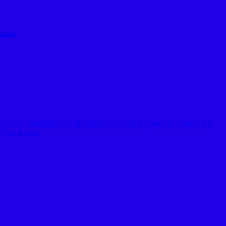
timde
EP ⇔ ÇEKİ DEMİRİ TAKMA MONTAJI/ARAÇ PROJE ANKARA
Sİ ANKARA