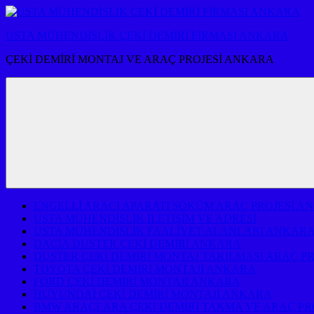
İçeriğe
atla
USTA MÜHENDİSLİK ÇEKİ DEMİRİ FİRMASI ANKARA
ÇEKİ DEMİRİ MONTAJ VE ARAÇ PROJESİ ANKARA
ENGELLİ ARACI APARATI SÖKÜM ARAÇ PROJESİ A
USTA MÜHENDİSLİK İLETİŞİM VE ADRESİ
USTA MÜHENDİSLİK FAALİYET ALANLARI ANKAR
DACİA DUSTER ÇEKİ DEMİRİ ANKARA
DUSTER ÇEKİ DEMİRİ MONTAJ TAKILMASI ARAÇ P
TOYOTA ÇEKİ DEMİRİ MONTAJI ANKARA
FORD ÇEKİ DEMİRİ MONTAJI ANKARA
HUYUNDAİ ÇEKİ DEMİRİ MONTAJI ANKARA
BMW ARAÇLARA ÇEKİ DEMİRİ TAKMA VE ARAÇ PR