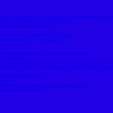
emiri takma montajı ve araç proje firması usta mühendislik ankara os
Ç PROJE ANKARA USTA MÜHENDİSLİK
kara-ve-arac-proje-firmasi-ankara
miri kancası takma montajı ve araç proje
ç proje firması ankara USTA MÜHENDİSLİK
ndislik ankara ,
kara
emiri takma montajı ve çeki demiri projesi ankara
 firması ankara
A ⇔ ÇEKİ DEMİRİ TAKMA MONTAJI/ARAÇ PROJE ANKARA, JE
TERTİBATI APARATI EKİPMANLARI SÖKÜMÜ ARAÇ PROJE
-usta-muhendislik-Ankara-
-Ankara-
akma montesi fiyatı maliyeti araç proje firması Ankara,
mühendislik firması ankara da