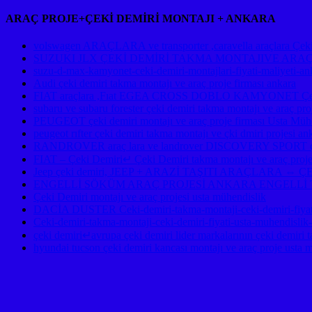
ARAÇ PROJE+ÇEKİ DEMİRİ MONTAJI + ANKARA
volswagen ARAÇLARA ve transporter ,caravella araçlara Çeki d
SUZUKI JLX ÇEKİ DEMİRİ TAKMA MONTAJIVE ARA
suzu-d-max-kamyonet-ceki-demiri-montajlari-fiyati-maliyeti-an
Audi çeki demiri takma montajı ve araç proje firması ankara
FIAT araçlara ,Fıat EGEA CROSS DOBLO KAMYONET Çeki De
subaru ve subaru forester çeki demiri takma montajı ve ara
PEUGEOT çeki demiri montajı ve araç proje firması Usta Mühe
peugeot rıfter çeki demiri takma montajı ve çki dmiri projesi an
RANDROVER araç lara ve landrover DISCOVERY SPORT çeki d
FIAT – Çeki Demiri↵ Çeki Demiri takma montajı ve araç proje
Jeep çeki demiri, JEEP + ARAZİ TAŞITI ARAÇLAR
ENGELLİ SÖKÜM ARAÇ PROJESİ ANKARA ENGELLİ 
Çeki Demiri montajı ve araç projesi usta mühendislik
DACİA DUSTER Ceki-demiri-takma-montaji-ceki-demiri-fiyati
Ceki-demiri-takma-montaji-ceki-demiri-fiyati-usta-muhendislik
çeki demiri↵avrupa çeki demiri lider markalarının çeki demiri t
hyundai tucson çeki demiri kancası montajı ve araç proje usta 