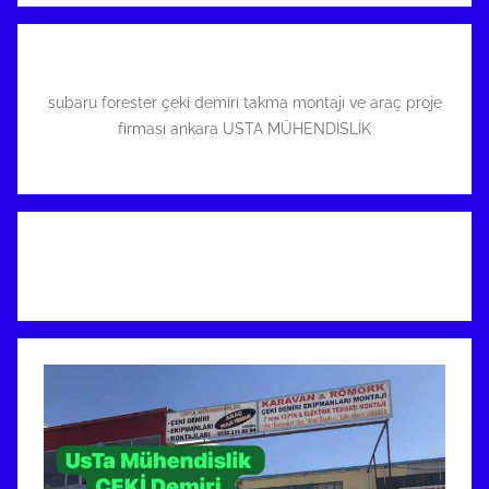
subaru forester çeki demiri takma montajı ve araç proje
firması ankara USTA MÜHENDİSLİK