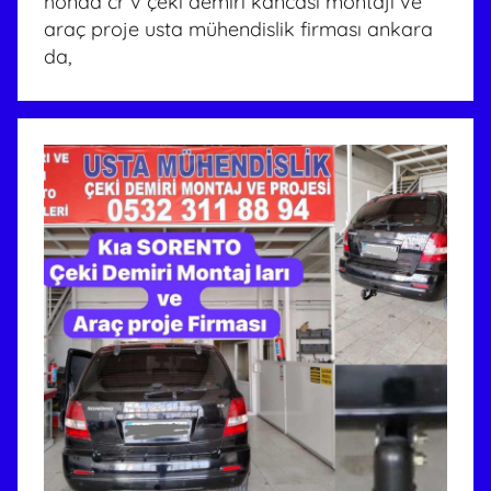
honda cr v çeki demiri kancası montajı ve
araç proje usta mühendislik firması ankara
da,