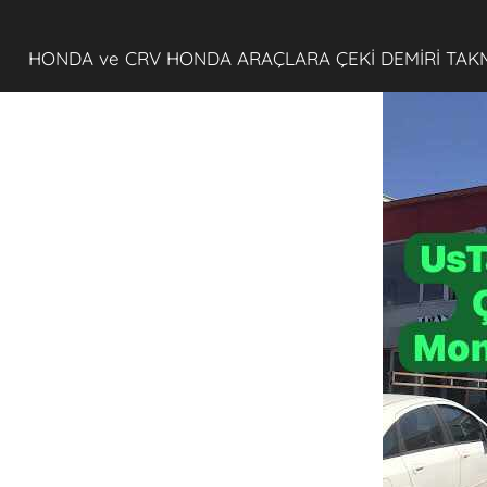
HONDA ve CRV HONDA ARAÇLARA ÇEKİ DEMİRİ TAK