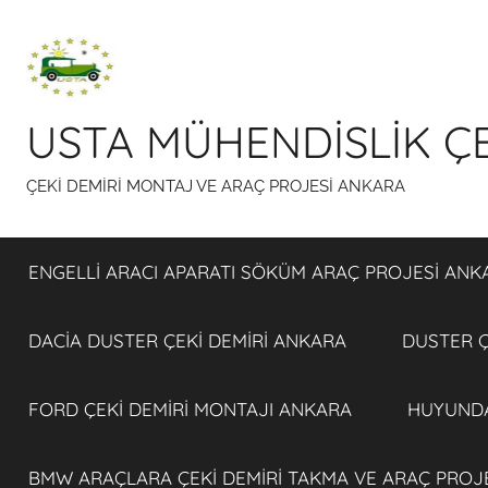
İçeriğe
atla
USTA MÜHENDİSLİK ÇE
ÇEKİ DEMİRİ MONTAJ VE ARAÇ PROJESİ ANKARA
ENGELLİ ARACI APARATI SÖKÜM ARAÇ PROJESİ ANK
DACİA DUSTER ÇEKİ DEMİRİ ANKARA
DUSTER Ç
FORD ÇEKİ DEMİRİ MONTAJI ANKARA
HUYUNDA
BMW ARAÇLARA ÇEKİ DEMİRİ TAKMA VE ARAÇ PROJ