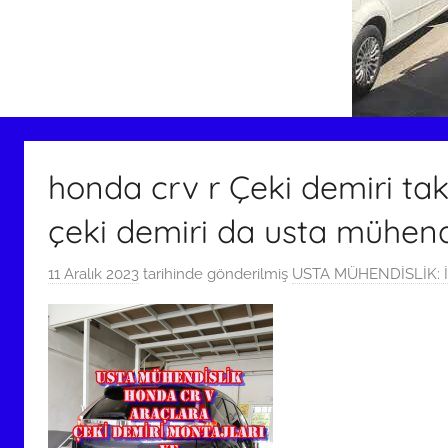
honda crv r Çeki demiri tak
çeki demiri da usta mühendi
11 Aralık 2023
tarihinde gönderilmiş
USTA MÜHENDİSLİK: İ