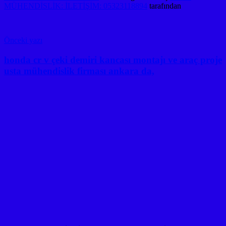
MÜHENDİSLİK: İLETİŞİM: 05323118894
tarafından
Yazı
Önceki yazı
gezinmesi
honda cr v çeki demiri kancası montajı ve araç proje
usta mühendislik firması ankara da,