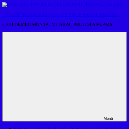
İçeriğe
atla
USTA MÜHENDİSLİK ÇEKİ DEMİRİ FİRMASI ANKARA
ÇEKİ DEMİRİ MONTAJ VE ARAÇ PROJESİ ANKARA
Menü
ENGELLİ ARACI APARATI SÖKÜM ARAÇ PROJESİ