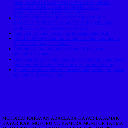
ÇEKİ DEMİRİ TAKMA MONTAJI/ARAÇ PROJE
ANKARA, JEEP ⇔ ÇEKİ DEMİRİ TAKMA
MONTAJI/ARAÇ PROJE ANKARA
ENGELLİ SÖKÜM ARAÇ PROJESİ ANKARA
ENGELLİ TERTİBATI APARATI EKİPMANLARI
SÖKÜMÜ ARAÇ PROJESİ ANKARA
Çeki Demiri montajı ve araç projesi usta mühendislik
DACİA DUSTER Ceki-demiri-takma-montaji-ceki-demiri-
fiyati-usta-muhendislik-Ankara-
Ceki-demiri-takma-montaji-ceki-demiri-fiyati-usta-
muhendislik-Ankara-
çeki demiri↵avrupa çeki demiri lider markalarının çeki demiri
takma montesi fiyatı maliyeti araç proje firması Ankara,
hyundai tucson çeki demiri kancası montajı ve araç proje usta
mühendislik firması ankara da
MOTORLU-KARAVAN-ARACLARA-KAYAR-BASAMAK-
KAYAR-KAPI-MOTORU-VE-KAMERA-MONITOR-TAKMA-