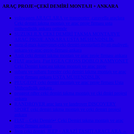
ARAÇ PROJE+ÇEKİ DEMİRİ MONTAJI + ANKARA
volswagen ARAÇLARA ve transporter ,caravella araçlara
Çeki demiri takma montajı ve araç proje firması usta
mühendislik ankara ostimde
SUZUKI JLX ÇEKİ DEMİRİ TAKMA MONTAJIVE
ARAÇ PROJE ANKARA USTA MÜHENDİSLİK
suzu-d-max-kamyonet-ceki-demiri-montajlari-fiyati-maliyeti-
ankara-ve-arac-proje-firmasi-ankara
Audi çeki demiri takma montajı ve araç proje firması ankara
FIAT araçlara ,Fıat EGEA CROSS DOBLO KAMYONET
Çeki Demiri kancası takma montajı ve araç proje
subaru ve subaru forester çeki demiri takma montajı ve araç
proje firması ankara USTA MÜHENDİSLİK
PEUGEOT çeki demiri montajı ve araç proje firması Usta
Mühendislik ankara ,
peugeot rıfter çeki demiri takma montajı ve çki dmiri projesi
ankara
RANDROVER araç lara ve landrover DISCOVERY
SPORT çeki demiri takma montajı ve çeki demiri projesi
ankara
FIAT – Çeki Demiri↵ Çeki Demiri takma montajı ve araç
proje firması ankara
Jeep çeki demiri, JEEP + ARAZİ TAŞITI ARAÇLARA ⇔