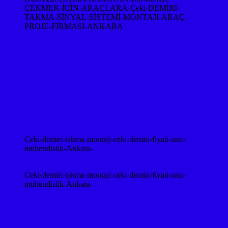
ÇEKMEK-İÇİN-ARAÇLARA-Çeki-DEMİRİ-
TAKMA-SİNYAL-SİSTEMİ-MONTAJI-ARAÇ-
PROJE-FİRMASI-ANKARA
Ceki-demiri-takma-montaji-ceki-demiri-fiyati-usta-
muhendislik-Ankara-
Ceki-demiri-takma-montaji-ceki-demiri-fiyati-usta-
muhendislik-Ankara-