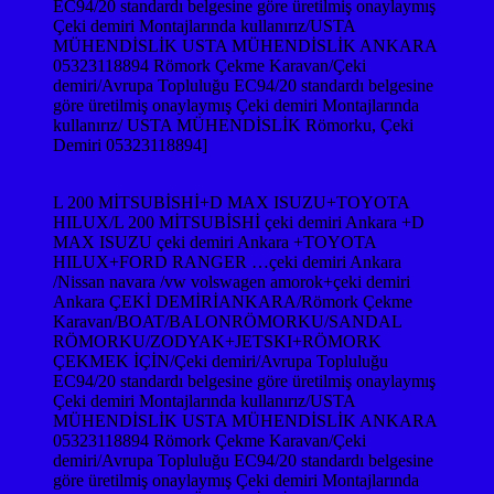
EC94/20 standardı belgesine göre üretilmiş onaylaymış
Çeki demiri Montajlarında kullanırız/USTA
MÜHENDİSLİK USTA MÜHENDİSLİK ANKARA
05323118894 Römork Çekme Karavan/Çeki
demiri/Avrupa Topluluğu EC94/20 standardı belgesine
göre üretilmiş onaylaymış Çeki demiri Montajlarında
kullanırız/ USTA MÜHENDİSLİK Römorku, Çeki
Demiri 05323118894]
L 200 MİTSUBİSHİ+D MAX ISUZU+TOYOTA
HILUX/L 200 MİTSUBİSHİ çeki demiri Ankara +D
MAX ISUZU çeki demiri Ankara +TOYOTA
HILUX+FORD RANGER …çeki demiri Ankara
/Nissan navara /vw volswagen amorok+çeki demiri
Ankara ÇEKİ DEMİRİANKARA/Römork Çekme
Karavan/BOAT/BALONRÖMORKU/SANDAL
RÖMORKU/ZODYAK+JETSKI+RÖMORK
ÇEKMEK İÇİN/Çeki demiri/Avrupa Topluluğu
EC94/20 standardı belgesine göre üretilmiş onaylaymış
Çeki demiri Montajlarında kullanırız/USTA
MÜHENDİSLİK USTA MÜHENDİSLİK ANKARA
05323118894 Römork Çekme Karavan/Çeki
demiri/Avrupa Topluluğu EC94/20 standardı belgesine
göre üretilmiş onaylaymış Çeki demiri Montajlarında