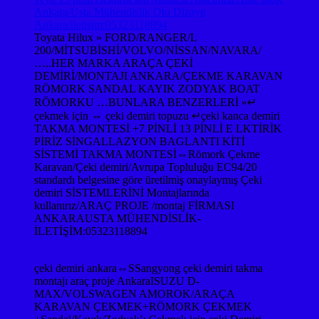
Toyata Hilux » FORD/RANGER/L
200/MİTSUBİSHİ/VOLVO/NİSSAN/NAVARA/
…..HER MARKA ARAÇA ÇEKİ
DEMİRİ/MONTAJI ANKARA/ÇEKME KARAVAN
RÖMORK SANDAL KAYIK ZODYAK BOAT
RÖMORKU …BUNLARA BENZERLERİ »↵
çekmek için ⇔ çeki demiri topuzu ↵çeki kanca demiri
TAKMA MONTESİ +7 PİNLİ 13 PİNLİ E LKTİRİK
PİRİZ SİNGALLAZYON BAGLANTI KİTİ
SİSTEMİ TAKMA MONTESİ⇔Römork Çekme
Karavan/Çeki demiri/Avrupa Topluluğu EC94/20
standardı belgesine göre üretilmiş onaylaymış Çeki
demiri SİSTEMLERİNİ Montajlarında
kullanırız/ARAÇ PROJE /montaj FİRMASI
ANKARAUSTA MÜHENDİSLİK-
İLETİŞİM:05323118894
çeki demiri ankara⇔SSangyong çeki demiri takma
montajı araç proje AnkaraISUZU D-
MAX/VOLSWAGEN AMOROK/ARAÇA
KARAVAN ÇEKMEK+RÖMORK ÇEKMEK