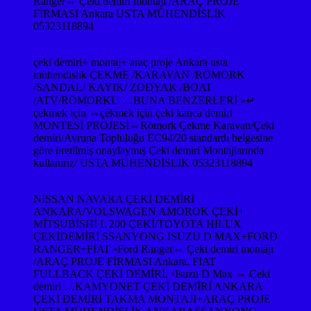
Ranger⇔ Çeki demiri montajı /ARAÇ PROJE
FİRMASI Ankara USTA MÜHENDİSLİK
05323118894
çeki demiri+ montaj+ araç proje Ankara usta
mühendislik ÇEKME /KARAVAN /RÖMORK
/SANDAL/ KAYIK/ ZODYAK /BOAT
/ATV/RÖMORKU …BUNA BENZERLERİ »↵
çekmek için ⇔çekmek için çeki kanca demiri
MONTESİ PROJESİ⇔Römork Çekme Karavan/Çeki
demiri/Avrupa Topluluğu EC94/20 standardı belgesine
göre üretilmiş onaylaymış Çeki demiri Montajlarında
kullanırız/ USTA MÜHENDİSLİK 05323118894
NİSSAN NAVARA ÇEKİ DEMİRİ
ANKARA/VOLSWAGEN AMOROK ÇEKİ+
MİTSUBİSHİ L 200 ÇEKİ/TOYOTA HILUX
ÇEKİDEMİRİ SSANYONG ISUZU D MAX+FORD
RANGER+FİAT ◦Ford Ranger⇔ Çeki demiri montajı
/ARAÇ PROJE FİRMASI Ankara. FIAT
FULLBACK ÇEKİ DEMİRİ. ◦Isuzu D Max ⇔ Çeki
demiri …KAMYONET ÇEKİ DEMİRİ ANKARA
ÇEKİ DEMİRİ TAKMA MONTAJI+ARAÇ PROJE