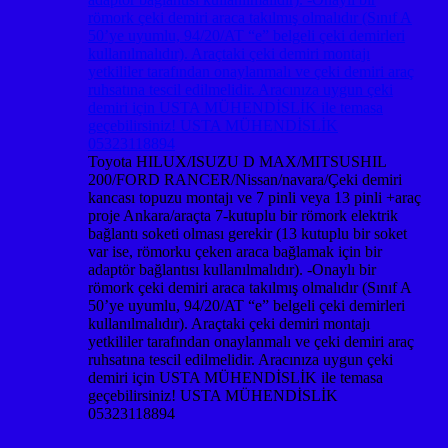
Toyota HILUX/ISUZU D MAX/MITSUSHIL
200/FORD RANCER/Nissan/navara/Çeki demiri
kancası topuzu montajı ve 7 pinli veya 13 pinli +araç
proje Ankara/araçta 7-kutuplu bir römork elektrik
bağlantı soketi olması gerekir (13 kutuplu bir soket
var ise, römorku çeken araca bağlamak için bir
adaptör bağlantısı kullanılmalıdır). -Onaylı bir
römork çeki demiri araca takılmış olmalıdır (Sınıf A
50’ye uyumlu, 94/20/AT “e” belgeli çeki demirleri
kullanılmalıdır). Araçtaki çeki demiri montajı
yetkililer tarafından onaylanmalı ve çeki demiri araç
ruhsatına tescil edilmelidir. Aracınıza uygun çeki
demiri için USTA MÜHENDİSLİK ile temasa
geçebilirsiniz! USTA MÜHENDİSLİK
05323118894