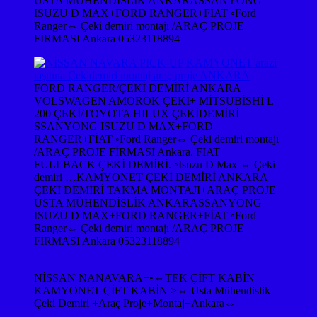
USTA MÜHENDİSLİK ANKARASSANYONG
ISUZU D MAX+FORD RANGER+FİAT ◦Ford
Ranger⇔ Çeki demiri montajı /ARAÇ PROJE
FİRMASI Ankara 05323118894
FORD RANGER/ÇEKİ DEMİRİ ANKARA
VOLSWAGEN AMOROK ÇEKİ+ MİTSUBİSHİ L
200 ÇEKİ/TOYOTA HILUX ÇEKİDEMİRİ
SSANYONG ISUZU D MAX+FORD
RANGER+FİAT ◦Ford Ranger⇔ Çeki demiri montajı
/ARAÇ PROJE FİRMASI Ankara. FIAT
FULLBACK ÇEKİ DEMİRİ. ◦Isuzu D Max ⇔ Çeki
demiri …KAMYONET ÇEKİ DEMİRİ ANKARA
ÇEKİ DEMİRİ TAKMA MONTAJI+ARAÇ PROJE
USTA MÜHENDİSLİK ANKARASSANYONG
ISUZU D MAX+FORD RANGER+FİAT ◦Ford
Ranger⇔ Çeki demiri montajı /ARAÇ PROJE
FİRMASI Ankara 05323118894
NİSSAN NANAVARA+•⇔TEK ÇİFT KABİN
KAMYONET ÇİFT KABİN >⇔ Usta Mühendislik
Çeki Demiri +Araç Proje+Montaj+Ankara⇔