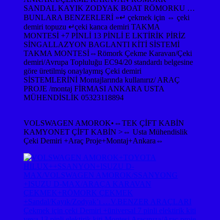
SANDAL KAYIK ZODYAK BOAT RÖMORKU …
BUNLARA BENZERLERİ »↵ çekmek için ⇔ çeki
demiri topuzu ↵çeki kanca demiri TAKMA
MONTESİ +7 PİNLİ 13 PİNLİ E LKTİRİK PİRİZ
SİNGALLAZYON BAGLANTI KİTİ SİSTEMİ
TAKMA MONTESİ⇔Römork Çekme Karavan/Çeki
demiri/Avrupa Topluluğu EC94/20 standardı belgesine
göre üretilmiş onaylaymış Çeki demiri
SİSTEMLERİNİ Montajlarında kullanırız/ ARAÇ
PROJE /montaj FİRMASI ANKARA USTA
MÜHENDİSLİK 05323118894
VOLSWAGEN AMOROK•⇔TEK ÇİFT KABİN
KAMYONET ÇİFT KABİN >⇔ Usta Mühendislik
Çeki Demiri +Araç Proje+Montaj+Ankara⇔