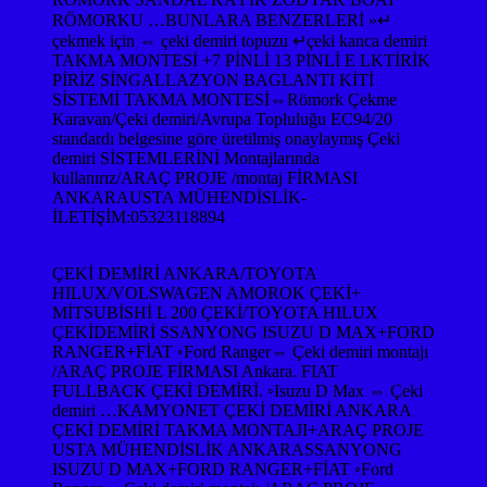
RÖMORKU …BUNLARA BENZERLERİ »↵
çekmek için ⇔ çeki demiri topuzu ↵çeki kanca demiri
TAKMA MONTESİ +7 PİNLİ 13 PİNLİ E LKTİRİK
PİRİZ SİNGALLAZYON BAGLANTI KİTİ
SİSTEMİ TAKMA MONTESİ⇔Römork Çekme
Karavan/Çeki demiri/Avrupa Topluluğu EC94/20
standardı belgesine göre üretilmiş onaylaymış Çeki
demiri SİSTEMLERİNİ Montajlarında
kullanırız/ARAÇ PROJE /montaj FİRMASI
ANKARAUSTA MÜHENDİSLİK-
İLETİŞİM:05323118894
ÇEKİ DEMİRİ ANKARA/TOYOTA
HILUX/VOLSWAGEN AMOROK ÇEKİ+
MİTSUBİSHİ L 200 ÇEKİ/TOYOTA HILUX
ÇEKİDEMİRİ SSANYONG ISUZU D MAX+FORD
RANGER+FİAT ◦Ford Ranger⇔ Çeki demiri montajı
/ARAÇ PROJE FİRMASI Ankara. FIAT
FULLBACK ÇEKİ DEMİRİ. ◦Isuzu D Max ⇔ Çeki
demiri …KAMYONET ÇEKİ DEMİRİ ANKARA
ÇEKİ DEMİRİ TAKMA MONTAJI+ARAÇ PROJE
USTA MÜHENDİSLİK ANKARASSANYONG
ISUZU D MAX+FORD RANGER+FİAT ◦Ford