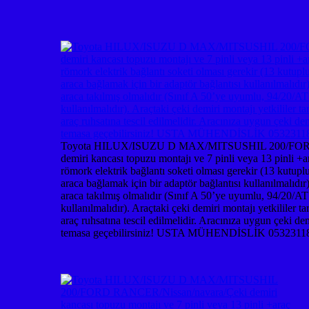
Toyota HILUX/ISUZU D MAX/MITSUSHIL 200/FORD
demiri kancası topuzu montajı ve 7 pinli veya 13 pinli +a
römork elektrik bağlantı soketi olması gerekir (13 kutupl
araca bağlamak için bir adaptör bağlantısı kullanılmalıdır
araca takılmış olmalıdır (Sınıf A 50’ye uyumlu, 94/20/AT 
kullanılmalıdır). Araçtaki çeki demiri montajı yetkililer 
araç ruhsatına tescil edilmelidir. Aracınıza uygun çe
temasa geçebilirsiniz! USTA MÜHENDİSLİK 0532311