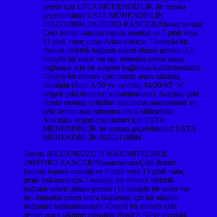
demiri için USTA MÜHENDİSLİK ile temasa
geçebilirsiniz! USTA MÜHENDİSLİK
05323118894 200/FORD RANCER/Nissan/navara/
Çeki demiri kancası topuzu montajı ve 7 pinli veya
13 pinli +araç proje Ankara/araçta 7-kutuplu bir
römork elektrik bağlantı soketi olması gerekir (13
kutuplu bir soket var ise, römorku çeken araca
bağlamak için bir adaptör bağlantısı kullanılmalıdır).
-Onaylı bir römork çeki demiri araca takılmış
olmalıdır (Sınıf A 50’ye uyumlu, 94/20/AT “e”
belgeli çeki demirleri kullanılmalıdır). Araçtaki çeki
demiri montajı yetkililer tarafından onaylanmalı ve
çeki demiri araç ruhsatına tescil edilmelidir.
Aracınıza uygun çeki demiri için USTA
MÜHENDİSLİK ile temasa geçebilirsiniz! USTA
MÜHENDİSLİK 05323118894
Toyota HILUX/ISUZU D MAX/MITSUSHIL
200/FORD RANCER/Nissan/navara/Çeki demiri
kancası topuzu montajı ve 7 pinli veya 13 pinli +araç
proje Ankara/araçta 7-kutuplu bir römork elektrik
bağlantı soketi olması gerekir (13 kutuplu bir soket var
ise, römorku çeken araca bağlamak için bir adaptör
bağlantısı kullanılmalıdır). -Onaylı bir römork çeki
demiri araca takılmış olmalıdır (Sınıf A 50’ye uyumlu,