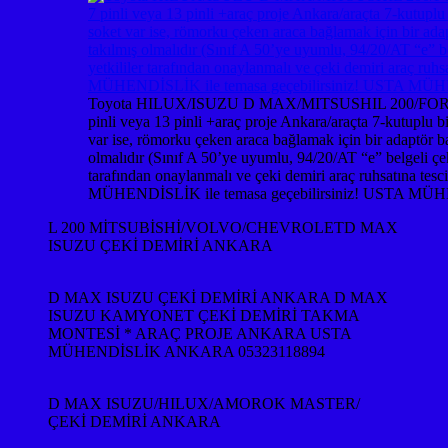
Toyota HILUX/ISUZU D MAX/MITSUSHIL 200/FORD RAN
pinli veya 13 pinli +araç proje Ankara/araçta 7-kutuplu bi
var ise, römorku çeken araca bağlamak için bir adaptör bağ
olmalıdır (Sınıf A 50’ye uyumlu, 94/20/AT “e” belgeli çeki
tarafından onaylanmalı ve çeki demiri araç ruhsatına tesc
MÜHENDİSLİK ile temasa geçebilirsiniz! USTA MÜ
L 200 MİTSUBİSHİ/VOLVO/CHEVROLETD MAX
ISUZU ÇEKİ DEMİRİ ANKARA
D MAX ISUZU ÇEKİ DEMİRİ ANKARA D MAX
ISUZU KAMYONET ÇEKİ DEMİRİ TAKMA
MONTESİ * ARAÇ PROJE ANKARA USTA
MÜHENDİSLİK ANKARA 05323118894
D MAX ISUZU/HILUX/AMOROK MASTER/
ÇEKİ DEMİRİ ANKARA