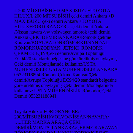
L 200 MİTSUBİSHİ+D MAX ISUZU+TOYOTA
HILUX/L 200 MİTSUBİSHİ çeki demiri Ankara +D
MAX ISUZU çeki demiri Ankara +TOYOTA
HILUX+FORD RANGER …çeki demiri Ankara
/Nissan navara /vw volswagen amorok+çeki demiri
Ankara ÇEKİ DEMİRİANKARA/Römork Çekme
Karavan/BOAT/BALONRÖMORKU/SANDAL
RÖMORKU/ZODYAK+JETSKI+RÖMORK
ÇEKMEK İÇİN/Çeki demiri/Avrupa Topluluğu
EC94/20 standardı belgesine göre üretilmiş onaylaymış
Çeki demiri Montajlarında kullanırız/USTA
MÜHENDİSLİK USTA MÜHENDİSLİK ANKARA
05323118894 Römork Çekme Karavan/Çeki
demiri/Avrupa Topluluğu EC94/20 standardı belgesine
göre üretilmiş onaylaymış Çeki demiri Montajlarında
kullanırız/ USTA MÜHENDİSLİK Römorku, Çeki
Demiri 05323118894]
Toyata Hilux » FORD/RANGER/L
200/MİTSUBİSHİ/VOLVO/NİSSAN/NAVARA/
…..HER MARKA ARAÇA ÇEKİ
DEMİRİ/MONTAJI ANKARA/ÇEKME KARAVAN
RÖMORK SANDAL KAYIK ZODYAK BOAT