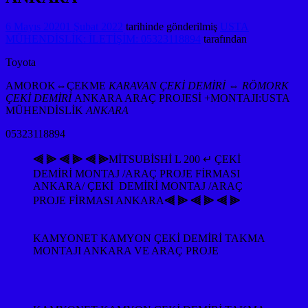
6 Mayıs 2020
1 Şubat 2022
tarihinde gönderilmiş
USTA
MÜHENDİSLİK: İLETİŞİM: 05323118894
tarafından
Toyota
AMOROK⇔
ÇEKME
KARAVAN ÇEKİ DEMİRİ ⇔ RÖMORK
ÇEKİ DEMİRİ
ANKARA ARAÇ PROJESİ +MONTAJI:USTA
MÜHENDİSLİK
ANKARA
05323118894
⫷ ⫸ ⫷ ⫸ ⫷ ⫸
MİTSUBİSHİ L 200 ↵ ÇEKİ
DEMİRİ MONTAJ /ARAÇ PROJE FİRMASI
ANKARA/ ÇEKİ DEMİRİ MONTAJ /ARAÇ
PROJE FİRMASI ANKARA
⫷ ⫸ ⫷ ⫸ ⫷ ⫸
KAMYONET KAMYON ÇEKİ DEMİRİ TAKMA
MONTAJI ANKARA VE ARAÇ PROJE