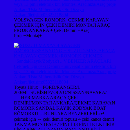
VOLSWAGEN RÖMORK+ÇEKME KARAVAN
ÇEKMEK İÇİN ÇEKİ DEMİRİ MONTAJI ARAÇ
PROJE ANKARA + Çeki Demiri +Araç
Proje+Montaj+
Toyata Hilux » FORD/RANGER/L
200/MİTSUBİSHİ/VOLVO/NİSSAN/NAVARA/
…..HER MARKA ARAÇA ÇEKİ
DEMİRİ/MONTAJI ANKARA/ÇEKME KARAVAN
RÖMORK SANDAL KAYIK ZODYAK BOAT
RÖMORKU …BUNLARA BENZERLERİ »↵
çekmek için ⇔ çeki demiri topuzu ↵çeki kanca demiri
TAKMA MONTESİ +7 PİNLİ 13 PİNLİ E LKTİRİK
PİRİZ SİNGALLAZYON BAGLANTI KİTİ