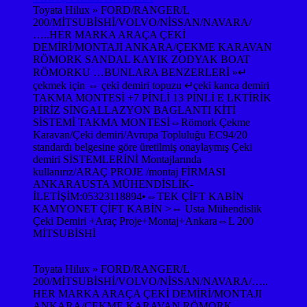
Toyata Hilux » FORD/RANGER/L
200/MİTSUBİSHİ/VOLVO/NİSSAN/NAVARA/
…..HER MARKA ARAÇA ÇEKİ
DEMİRİ/MONTAJI ANKARA/ÇEKME KARAVAN
RÖMORK SANDAL KAYIK ZODYAK BOAT
RÖMORKU …BUNLARA BENZERLERİ »↵
çekmek için ⇔ çeki demiri topuzu ↵çeki kanca demiri
TAKMA MONTESİ +7 PİNLİ 13 PİNLİ E LKTİRİK
PİRİZ SİNGALLAZYON BAGLANTI KİTİ
SİSTEMİ TAKMA MONTESİ⇔Römork Çekme
Karavan/Çeki demiri/Avrupa Topluluğu EC94/20
standardı belgesine göre üretilmiş onaylaymış Çeki
demiri SİSTEMLERİNİ Montajlarında
kullanırız/ARAÇ PROJE /montaj FİRMASI
ANKARAUSTA MÜHENDİSLİK-
İLETİŞİM:05323118894•⇔TEK ÇİFT KABİN
KAMYONET ÇİFT KABİN >⇔ Usta Mühendislik
Çeki Demiri +Araç Proje+Montaj+Ankara⇔L 200
MİTSUBİSHİ
Toyata Hilux » FORD/RANGER/L
200/MİTSUBİSHİ/VOLVO/NİSSAN/NAVARA/…..
HER MARKA ARAÇA ÇEKİ DEMİRİ/MONTAJI
ANKARA/ÇEKME KARAVAN RÖMORK