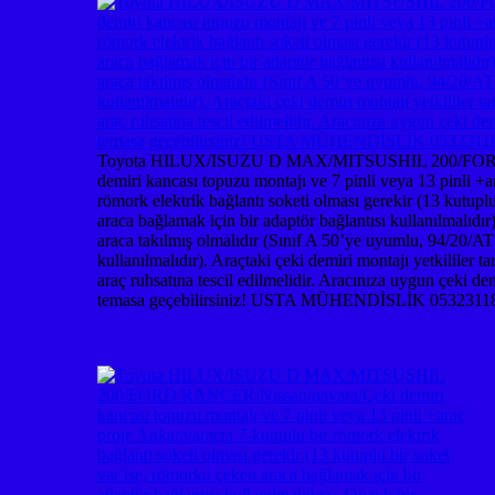
Toyota HILUX/ISUZU D MAX/MITSUSHIL 200/FORD
demiri kancası topuzu montajı ve 7 pinli veya 13 pinli +a
römork elektrik bağlantı soketi olması gerekir (13 kutupl
araca bağlamak için bir adaptör bağlantısı kullanılmalıdır
araca takılmış olmalıdır (Sınıf A 50’ye uyumlu, 94/20/AT 
kullanılmalıdır). Araçtaki çeki demiri montajı yetkililer 
araç ruhsatına tescil edilmelidir. Aracınıza uygun çe
temasa geçebilirsiniz! USTA MÜHENDİSLİK 0532311