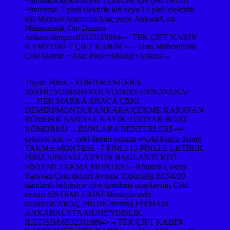
+Sandal/Kayık/Zodyak’ı Çekmek için çeki Demiri
+üniversal 7 pinli elektirik kiti veya 13 pinli elektirik
kiti Montesi Aracınıza/Araç proje Ankara/Usta
Mühendislik Oto Dizayn
Ankara/iletişim:05323118894•⇔TEK ÇİFT KABİN
KAMYONET ÇİFT KABİN >⇔ Usta Mühendislik
Çeki Demiri +Araç Proje+Montaj+Ankara⇔
Toyata Hilux » FORD/RANGER/L
200/MİTSUBİSHİ/VOLVO/NİSSAN/NAVARA/
…..HER MARKA ARAÇA ÇEKİ
DEMİRİ/MONTAJI ANKARA/ÇEKME KARAVAN
RÖMORK SANDAL KAYIK ZODYAK BOAT
RÖMORKU …BUNLARA BENZERLERİ »↵
çekmek için ⇔ çeki demiri topuzu ↵çeki kanca demiri
TAKMA MONTESİ +7 PİNLİ 13 PİNLİ E LKTİRİK
PİRİZ SİNGALLAZYON BAGLANTI KİTİ
SİSTEMİ TAKMA MONTESİ⇔Römork Çekme
Karavan/Çeki demiri/Avrupa Topluluğu EC94/20
standardı belgesine göre üretilmiş onaylaymış Çeki
demiri SİSTEMLERİNİ Montajlarında
kullanırız/ARAÇ PROJE /montaj FİRMASI
ANKARAUSTA MÜHENDİSLİK-
İLETİŞİM:05323118894•⇔TEK ÇİFT KABİN