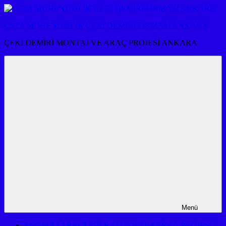
İçeriğe
atla
USTA MÜHENDİSLİK ÇEKİ DEMİRİ FİRMASI ANKARA
ÇEKİ DEMİRİ MONTAJ VE ARAÇ PROJESİ ANKARA
Menü
ENGELLİ ARACI APARATI SÖKÜM ARAÇ PROJESİ