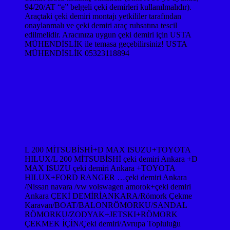
94/20/AT “e” belgeli çeki demirleri kullanılmalıdır).
Araçtaki çeki demiri montajı yetkililer tarafından
onaylanmalı ve çeki demiri araç ruhsatına tescil
edilmelidir. Aracınıza uygun çeki demiri için USTA
MÜHENDİSLİK ile temasa geçebilirsiniz! USTA
MÜHENDİSLİK 05323118894
L 200 MİTSUBİSHİ+D MAX ISUZU+TOYOTA
HILUX/L 200 MİTSUBİSHİ çeki demiri Ankara +D
MAX ISUZU çeki demiri Ankara +TOYOTA
HILUX+FORD RANGER …çeki demiri Ankara
/Nissan navara /vw volswagen amorok+çeki demiri
Ankara ÇEKİ DEMİRİANKARA/Römork Çekme
Karavan/BOAT/BALONRÖMORKU/SANDAL
RÖMORKU/ZODYAK+JETSKI+RÖMORK
ÇEKMEK İÇİN/Çeki demiri/Avrupa Topluluğu