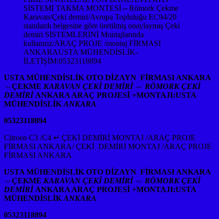
SİSTEMİ TAKMA MONTESİ⇔Römork Çekme
Karavan/Çeki demiri/Avrupa Topluluğu EC94/20
standardı belgesine göre üretilmiş onaylaymış Çeki
demiri SİSTEMLERİNİ Montajlarında
kullanırız/ARAÇ PROJE /montaj FİRMASI
ANKARAUSTA MÜHENDİSLİK-
İLETİŞİM:05323118894
USTA MÜHENDİSLİK OTO DİZAYN FİRMASI ANKARA
⇔
ÇEKME
KARAVAN ÇEKİ DEMİRİ ⇔ RÖMORK ÇEKİ
DEMİRİ
ANKARA ARAÇ PROJESİ +MONTAJI:USTA
MÜHENDİSLİK
ANKARA
05323118894
Citroen C3 /C4 ↵ ÇEKİ DEMİRİ MONTAJ /ARAÇ PROJE
FİRMASI ANKARA/ ÇEKİ DEMİRİ MONTAJ /ARAÇ PROJE
FİRMASI ANKARA
USTA MÜHENDİSLİK OTO DİZAYN FİRMASI ANKARA
⇔
ÇEKME
KARAVAN ÇEKİ DEMİRİ ⇔ RÖMORK ÇEKİ
DEMİRİ
ANKARA ARAÇ PROJESİ +MONTAJI:USTA
MÜHENDİSLİK
ANKARA
05323118894