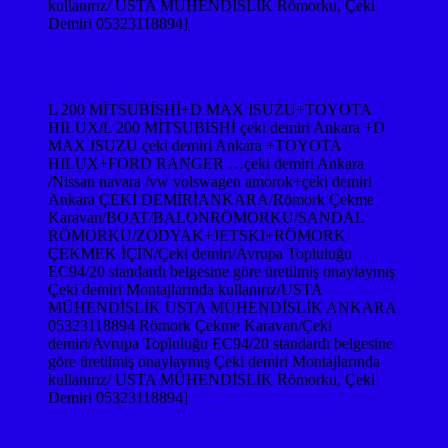
kullanırız/ USTA MÜHENDİSLİK Römorku, Çeki
Demiri 05323118894]
L 200 MİTSUBİSHİ+D MAX ISUZU+TOYOTA
HILUX/L 200 MİTSUBİSHİ çeki demiri Ankara +D
MAX ISUZU çeki demiri Ankara +TOYOTA
HILUX+FORD RANGER …çeki demiri Ankara
/Nissan navara /vw volswagen amorok+çeki demiri
Ankara ÇEKİ DEMİRİANKARA/Römork Çekme
Karavan/BOAT/BALONRÖMORKU/SANDAL
RÖMORKU/ZODYAK+JETSKI+RÖMORK
ÇEKMEK İÇİN/Çeki demiri/Avrupa Topluluğu
EC94/20 standardı belgesine göre üretilmiş onaylaymış
Çeki demiri Montajlarında kullanırız/USTA
MÜHENDİSLİK USTA MÜHENDİSLİK ANKARA
05323118894 Römork Çekme Karavan/Çeki
demiri/Avrupa Topluluğu EC94/20 standardı belgesine
göre üretilmiş onaylaymış Çeki demiri Montajlarında
kullanırız/ USTA MÜHENDİSLİK Römorku, Çeki
Demiri 05323118894]