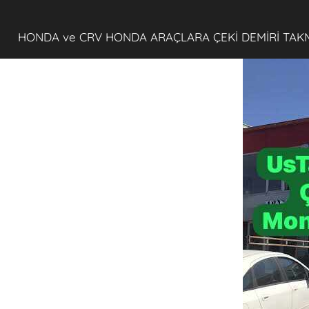
HONDA ve CRV HONDA ARAÇLARA ÇEKİ DEMİRİ TAK