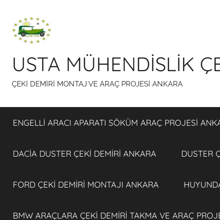
İçeriğe
atla
USTA MÜHENDİSLİK ÇE
ÇEKİ DEMİRİ MONTAJ VE ARAÇ PROJESİ ANKARA
ENGELLİ ARACI APARATI SÖKÜM ARAÇ PROJESİ ANK
DACİA DUSTER ÇEKİ DEMİRİ ANKARA
DUSTER Ç
FORD ÇEKİ DEMİRİ MONTAJI ANKARA
HUYUNDA
BMW ARAÇLARA ÇEKİ DEMİRİ TAKMA VE ARAÇ PROJ