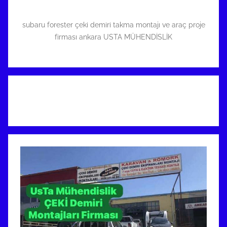
subaru forester çeki demiri takma montajı ve araç proje
firması ankara USTA MÜHENDİSLİK