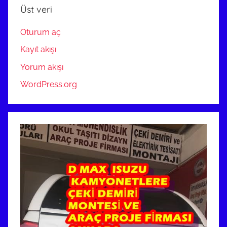
Üst veri
Oturum aç
Kayıt akışı
Yorum akışı
WordPress.org