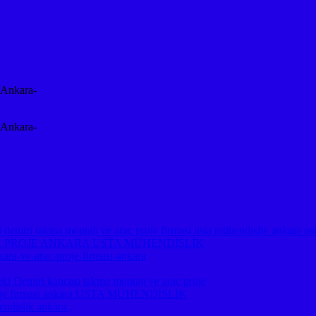
-Ankara-
-Ankara-
emiri takma montajı ve araç proje firması usta mühendislik ankara os
Ç PROJE ANKARA USTA MÜHENDİSLİK
kara-ve-arac-proje-firmasi-ankara
miri kancası takma montajı ve araç proje
ç proje firması ankara USTA MÜHENDİSLİK
ndislik ankara ,