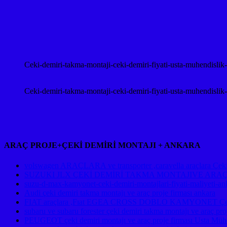
Ceki-demiri-takma-montaji-ceki-demiri-fiyati-usta-muhendislik
Ceki-demiri-takma-montaji-ceki-demiri-fiyati-usta-muhendislik
ARAÇ PROJE+ÇEKİ DEMİRİ MONTAJI + ANKARA
volswagen ARAÇLARA ve transporter ,caravella araçlara Çeki d
SUZUKI JLX ÇEKİ DEMİRİ TAKMA MONTAJIVE ARA
suzu-d-max-kamyonet-ceki-demiri-montajlari-fiyati-maliyeti-an
Audi çeki demiri takma montajı ve araç proje firması ankara
FIAT araçlara ,Fıat EGEA CROSS DOBLO KAMYONET Çeki De
subaru ve subaru forester çeki demiri takma montajı ve ara
PEUGEOT çeki demiri montajı ve araç proje firması Usta Mühe