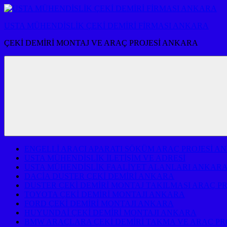
İçeriğe
atla
USTA MÜHENDİSLİK ÇEKİ DEMİRİ FİRMASI ANKARA
ÇEKİ DEMİRİ MONTAJ VE ARAÇ PROJESİ ANKARA
ENGELLİ ARACI APARATI SÖKÜM ARAÇ PROJESİ A
USTA MÜHENDİSLİK İLETİŞİM VE ADRESİ
USTA MÜHENDİSLİK FAALİYET ALANLARI ANKAR
DACİA DUSTER ÇEKİ DEMİRİ ANKARA
DUSTER ÇEKİ DEMİRİ MONTAJ TAKILMASI ARAÇ P
TOYOTA ÇEKİ DEMİRİ MONTAJI ANKARA
FORD ÇEKİ DEMİRİ MONTAJI ANKARA
HUYUNDAİ ÇEKİ DEMİRİ MONTAJI ANKARA
BMW ARAÇLARA ÇEKİ DEMİRİ TAKMA VE ARAÇ PR