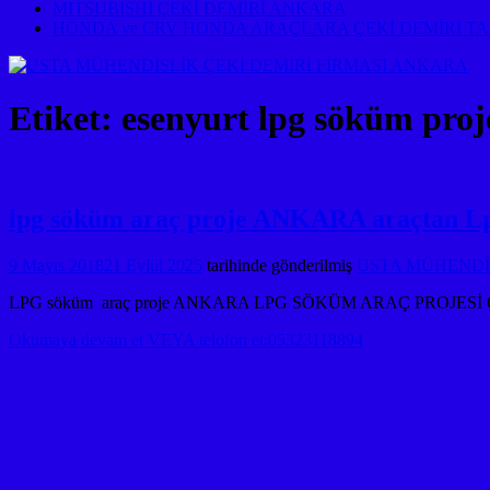
MITSUBISHI ÇEKİ DEMİRİ ANKARA
HONDA ve CRV HONDA ARAÇLARA ÇEKİ DEMİRİ T
Etiket:
esenyurt lpg söküm proj
lpg söküm araç proje ANKARA araçtan Lp
9 Mayıs 2018
21 Eylül 2025
tarihinde gönderilmiş
USTA MÜHENDİSL
LPG söküm araç proje ANKARA LPG SÖKÜM ARAÇ PROJ
Okumaya devam et VEYA telofon et:05323118894