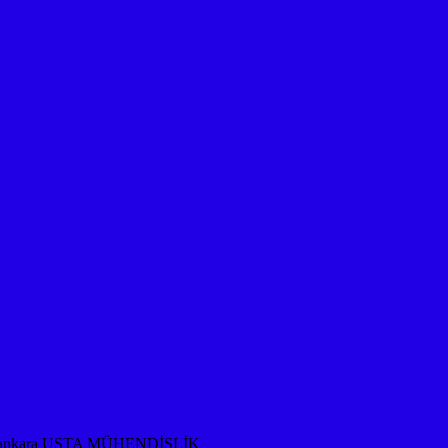
rması ankara USTA MÜHENDİSLİK