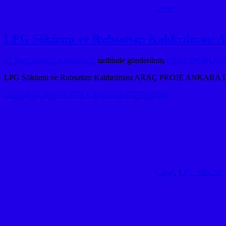
Genel
LPG Sökümü ve Ruhsattan Kaldırılma
17 Mart 2018
22 Aralık 2022
tarihinde gönderilmiş
USTA MÜHENDİS
LPG Sökümü ve Ruhsattan Kaldırılması ARAÇ PROJE ANKARA LPG
Okumaya devam et VEYA telofon et:05323118894
Genel
,
LPG Sökümü ve