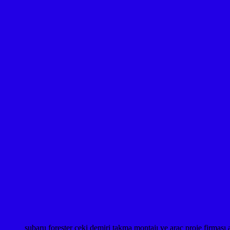
subaru forester çeki demiri takma montajı ve araç proje fi