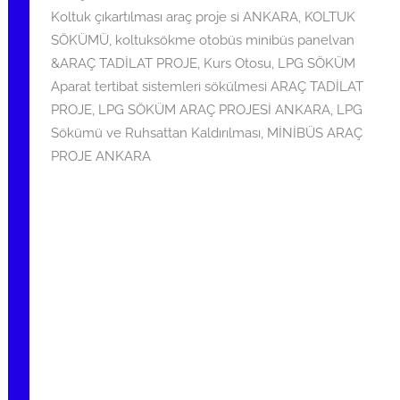
i
Koltuk çıkartılması araç proje si ANKARA
,
KOLTUK
h
SÖKÜMÜ
,
koltuksökme otobüs minibüs panelvan
i
&ARAÇ TADİLAT PROJE
,
Kurs Otosu
,
LPG SÖKÜM
n
Aparat tertibat sistemleri sökülmesi ARAÇ TADİLAT
d
PROJE
,
LPG SÖKÜM ARAÇ PROJESİ ANKARA
,
LPG
e
Sökümü ve Ruhsattan Kaldırılması
,
MİNİBÜS ARAÇ
g
PROJE ANKARA
ö
n
d
e
r
i
l
m
i
ş