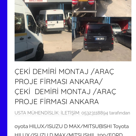
ÇEKİ DEMİRİ MONTAJ /ARAÇ
PROJE FİRMASI ANKARA/
ÇEKİ DEMİRİ MONTAJ /ARAÇ
PROJE FİRMASI ANKARA
6
USTA MÜHENDİSLİK: İLETİŞİM: 05323118894
tarafından
M
oyota HILUX/ISUZU D MAX/MITSUBISHI Toyota
a
HILUX/ISUZU D MAX/MITSUSHIL 200/FORD