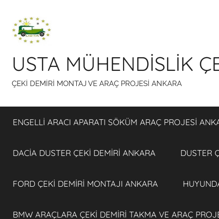
İçeriğe
atla
USTA MÜHENDİSLİK ÇE
ÇEKİ DEMİRİ MONTAJ VE ARAÇ PROJESİ ANKARA
ENGELLİ ARACI APARATI SÖKÜM ARAÇ PROJESİ ANK
DACİA DUSTER ÇEKİ DEMİRİ ANKARA
DUSTER Ç
FORD ÇEKİ DEMİRİ MONTAJI ANKARA
HUYUNDA
BMW ARAÇLARA ÇEKİ DEMİRİ TAKMA VE ARAÇ PROJ