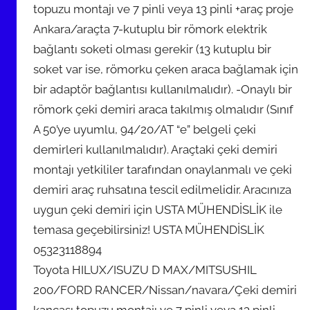
topuzu montajı ve 7 pinli veya 13 pinli +araç proje
n
Ankara/araçta 7-kutuplu bir römork elektrik
d
bağlantı soketi olması gerekir (13 kutuplu bir
e
soket var ise, römorku çeken araca bağlamak için
r
i
bir adaptör bağlantısı kullanılmalıdır). -Onaylı bir
l
römork çeki demiri araca takılmış olmalıdır (Sınıf
m
A 50’ye uyumlu, 94/20/AT “e” belgeli çeki
i
demirleri kullanılmalıdır). Araçtaki çeki demiri
ş
montajı yetkililer tarafından onaylanmalı ve çeki
demiri araç ruhsatına tescil edilmelidir. Aracınıza
uygun çeki demiri için USTA MÜHENDİSLİK ile
temasa geçebilirsiniz! USTA MÜHENDİSLİK
05323118894
Toyota HILUX/ISUZU D MAX/MITSUSHIL
200/FORD RANCER/Nissan/navara/Çeki demiri
kancası topuzu montajı ve 7 pinli veya 13 pinli