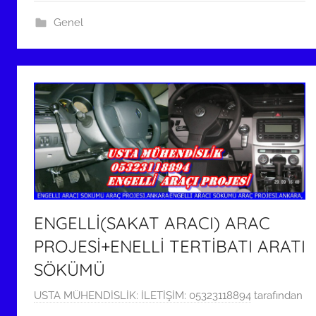
Genel
ENGELLİ(SAKAT ARACI) ARAC
PROJESİ+ENELLİ TERTİBATI ARATI
SÖKÜMÜ
2
USTA MÜHENDİSLİK: İLETİŞİM: 05323118894
tarafından
4