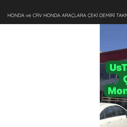
HONDA ve CRV HONDA ARAÇLARA ÇEKİ DEMİRİ TAK