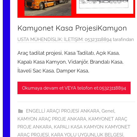
Kamyonet Kasa ProjesiKamyon
5
USTA MÜHENDİSLİK: İLETİŞİM: 05323118894
tarafından
K
Araç tadilat projesi, Kasa Tadilatı, Açık Kasa,
a
Kapalı Kasa Kamyon, Vidanjör, Brandalı Kasa,
s
İlaveli Sac Kasa, Damper Kasa,
ı
m
2
Okumaya devam et VEYA telofon et:05323118894
0
1
9
ENGELLİ ARAÇI PROJESİ ANKARA
,
Genel
,
t
KAMYON ARAÇ PROJE ANKARA
,
KAMYONET ARAÇ
a
PROJE ANKARA
,
KAPALI KASA KAMYON KAMYONET
r
ARAÇ PROJESİ
,
KARA YOLU UYGUNLUK BELGESİ
,