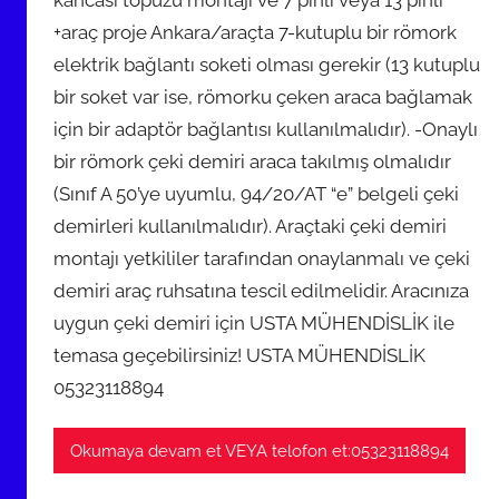
+araç proje Ankara/araçta 7-kutuplu bir römork
elektrik bağlantı soketi olması gerekir (13 kutuplu
bir soket var ise, römorku çeken araca bağlamak
için bir adaptör bağlantısı kullanılmalıdır). -Onaylı
bir römork çeki demiri araca takılmış olmalıdır
(Sınıf A 50’ye uyumlu, 94/20/AT “e” belgeli çeki
demirleri kullanılmalıdır). Araçtaki çeki demiri
montajı yetkililer tarafından onaylanmalı ve çeki
demiri araç ruhsatına tescil edilmelidir. Aracınıza
uygun çeki demiri için USTA MÜHENDİSLİK ile
temasa geçebilirsiniz! USTA MÜHENDİSLİK
05323118894
Okumaya devam et VEYA telofon et:05323118894