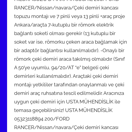
y
RANCER/Nissan/navara/Çeki demiri kancası
ı
s
topuzu montajı ve 7 pinli veya 13 pinli +araç proje
2
Ankara/araçta 7-kutuplu bir römork elektrik
0
bağlantı soketi olması gerekir (13 kutuplu bir
2
soket var ise, römorku çeken araca bağlamak için
0
bir adaptör bağlantısı kullanılmalıdır). -Onaylı bir
t
römork çeki demiri araca takılmış olmalıdır (Sınıf
a
A 50’ye uyumlu, 94/20/AT “e” belgeli çeki
r
demirleri kullanılmalıdır). Araçtaki çeki demiri
i
montajı yetkililer tarafından onaylanmalı ve çeki
h
i
demiri araç ruhsatına tescil edilmelidir. Aracınıza
n
uygun çeki demiri için USTA MÜHENDİSLİK ile
d
temasa geçebilirsiniz! USTA MÜHENDİSLİK
e
05323118894 200/FORD
g
RANCER/Nissan/navara/Çeki demiri kancası
ö