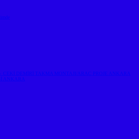
timde
EP ⇔ ÇEKİ DEMİRİ TAKMA MONTAJI/ARAÇ PROJE ANKARA
Sİ ANKARA