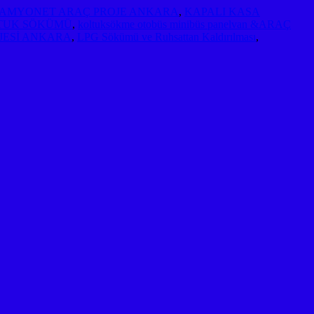
AMYONET ARAÇ PROJE ANKARA
,
KAPALI KASA
TUK SÖKÜMÜ
,
koltuksökme otobüs minibüs panelvan &ARAÇ
JESİ ANKARA
,
LPG Sökümü ve Ruhsattan Kaldırılması
,