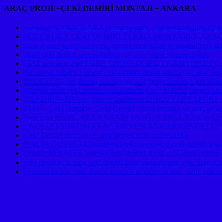
ARAÇ PROJE+ÇEKİ DEMİRİ MONTAJI + ANKARA
volswagen ARAÇLARA ve transporter ,caravella araçlara Çeki d
SUZUKI JLX ÇEKİ DEMİRİ TAKMA MONTAJIVE ARA
suzu-d-max-kamyonet-ceki-demiri-montajlari-fiyati-maliyeti-an
Audi çeki demiri takma montajı ve araç proje firması ankara
FIAT araçlara ,Fıat EGEA CROSS DOBLO KAMYONET Çeki De
subaru ve subaru forester çeki demiri takma montajı ve ara
PEUGEOT çeki demiri montajı ve araç proje firması Usta Mühe
peugeot rıfter çeki demiri takma montajı ve çki dmiri projesi an
RANDROVER araç lara ve landrover DISCOVERY SPORT çeki d
FIAT – Çeki Demiri↵ Çeki Demiri takma montajı ve araç proje
Jeep çeki demiri, JEEP + ARAZİ TAŞITI ARAÇLAR
ENGELLİ SÖKÜM ARAÇ PROJESİ ANKARA ENGELLİ 
Çeki Demiri montajı ve araç projesi usta mühendislik
DACİA DUSTER Ceki-demiri-takma-montaji-ceki-demiri-fiyati
Ceki-demiri-takma-montaji-ceki-demiri-fiyati-usta-muhendislik
çeki demiri↵avrupa çeki demiri lider markalarının çeki demiri t
hyundai tucson çeki demiri kancası montajı ve araç proje usta 