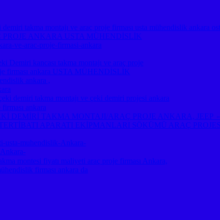
emiri takma montajı ve araç proje firması usta mühendislik ankara os
Ç PROJE ANKARA USTA MÜHENDİSLİK
kara-ve-arac-proje-firmasi-ankara
miri kancası takma montajı ve araç proje
ç proje firması ankara USTA MÜHENDİSLİK
ndislik ankara ,
kara
emiri takma montajı ve çeki demiri projesi ankara
 firması ankara
A ⇔ ÇEKİ DEMİRİ TAKMA MONTAJI/ARAÇ PROJE ANKARA, JE
TERTİBATI APARATI EKİPMANLARI SÖKÜMÜ ARAÇ PROJE
-usta-muhendislik-Ankara-
-Ankara-
akma montesi fiyatı maliyeti araç proje firması Ankara,
mühendislik firması ankara da