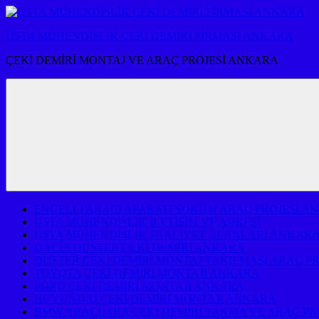
İçeriğe
atla
USTA MÜHENDİSLİK ÇEKİ DEMİRİ FİRMASI ANKARA
ÇEKİ DEMİRİ MONTAJ VE ARAÇ PROJESİ ANKARA
ENGELLİ ARACI APARATI SÖKÜM ARAÇ PROJESİ A
USTA MÜHENDİSLİK İLETİŞİM VE ADRESİ
USTA MÜHENDİSLİK FAALİYET ALANLARI ANKAR
DACİA DUSTER ÇEKİ DEMİRİ ANKARA
DUSTER ÇEKİ DEMİRİ MONTAJ TAKILMASI ARAÇ P
TOYOTA ÇEKİ DEMİRİ MONTAJI ANKARA
FORD ÇEKİ DEMİRİ MONTAJI ANKARA
HUYUNDAİ ÇEKİ DEMİRİ MONTAJI ANKARA
BMW ARAÇLARA ÇEKİ DEMİRİ TAKMA VE ARAÇ PR