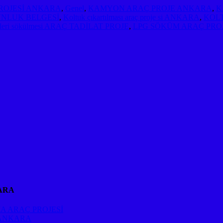
PROJESİ ANKARA
,
Genel
,
KAMYON ARAÇ PROJE ANKARA
,
K
NLUK BELGESİ
,
Koltuk çıkartılması araç proje si ANKARA
,
KOL
emleri sökülmesi ARAÇ TADİLAT PROJE
,
LPG SÖKÜM ARAÇ PRO
ARA
A ARAÇ PROJESİ
 ANKARA