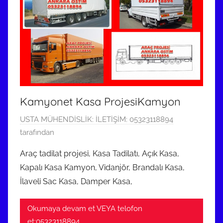
Kamyonet Kasa ProjesiKamyon
5
USTA MÜHENDİSLİK: İLETİŞİM: 05323118894
K
tarafından
a
Araç tadilat projesi, Kasa Tadilatı, Açık Kasa,
s
Kapalı Kasa Kamyon, Vidanjör, Brandalı Kasa,
ı
İlaveli Sac Kasa, Damper Kasa,
m
2
Okumaya devam et VEYA telofon
0
et:05323118894
1