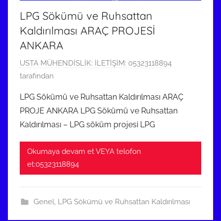
n
LPG Sökümü ve Ruhsattan
d
Kaldırılması ARAÇ PROJESİ
e
ANKARA
r
i
1
USTA MÜHENDİSLİK: İLETİŞİM: 05323118894
l
7
tarafından
m
M
LPG Sökümü ve Ruhsattan Kaldırılması ARAÇ
i
a
ş
PROJE ANKARA LPG Sökümü ve Ruhsattan
r
Kaldırılması – LPG söküm projesi LPG
t
2
Okumaya devam et VEYA telofon
0
et:05323118894
1
8
t
Genel
,
LPG Sökümü ve Ruhsattan Kaldırılması
a
r