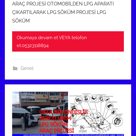
ARAÇ PROJESİ OTOMOBİLDEN LPG APARATI
ı
ÇIKARTILARAK LPG SÖKÜM PROJESİ LPG
s
SÖKÜM
2
0
Okumaya devam et VEYA telofon
1
et:05323118894
8
t
a
Genel
r
i
h
i
n
d
e
g
ö