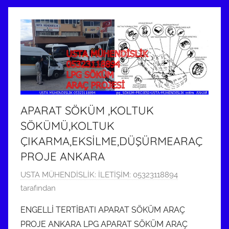
i
h
i
n
d
e
g
ö
APARAT SÖKÜM ,KOLTUK
n
SÖKÜMÜ,KOLTUK
d
ÇIKARMA,EKSİLME,DÜŞÜRMEARAÇ
e
PROJE ANKARA
r
i
9
USTA MÜHENDİSLİK: İLETİŞİM: 05323118894
l
M
tarafından
m
a
i
ENGELLİ TERTİBATI APARAT SÖKÜM ARAÇ
r
ş
PROJE ANKARA LPG APARAT SÖKÜM ARAÇ
t