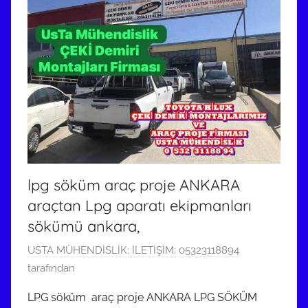
l
m
i
ş
lpg söküm araç proje ANKARA
araçtan Lpg aparatı ekipmanları
sökümü ankara,
9
USTA MÜHENDİSLİK: İLETİŞİM: 05323118894
M
tarafından
a
LPG söküm araç proje ANKARA LPG SÖKÜM
y