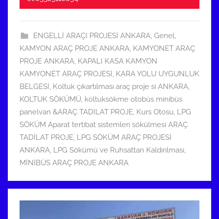
9
t
ENGELLİ ARAÇI PROJESİ ANKARA
,
Genel
,
a
KAMYON ARAÇ PROJE ANKARA
,
KAMYONET ARAÇ
r
PROJE ANKARA
,
KAPALI KASA KAMYON
i
KAMYONET ARAÇ PROJESİ
,
KARA YOLU UYGUNLUK
h
BELGESİ
,
Koltuk çıkartılması araç proje si ANKARA
,
i
KOLTUK SÖKÜMÜ
,
koltuksökme otobüs minibüs
n
panelvan &ARAÇ TADİLAT PROJE
,
Kurs Otosu
,
LPG
d
SÖKÜM Aparat tertibat sistemleri sökülmesi ARAÇ
e
TADİLAT PROJE
,
LPG SÖKÜM ARAÇ PROJESİ
g
ANKARA
,
LPG Sökümü ve Ruhsattan Kaldırılması
,
ö
MİNİBÜS ARAÇ PROJE ANKARA
n
d
e
r
i