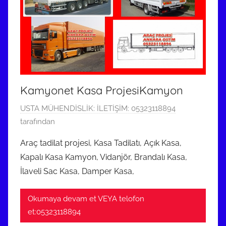
Kamyonet Kasa ProjesiKamyon
5
USTA MÜHENDİSLİK: İLETİŞİM: 05323118894
K
tarafından
a
Araç tadilat projesi, Kasa Tadilatı, Açık Kasa,
s
Kapalı Kasa Kamyon, Vidanjör, Brandalı Kasa,
ı
İlaveli Sac Kasa, Damper Kasa,
m
2
Okumaya devam et VEYA telofon
0
et:05323118894
1