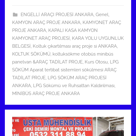
9
t
ENGELLİ ARAÇI PROJESİ ANKARA
,
Genel
,
a
KAMYON ARAÇ PROJE ANKARA
,
KAMYONET ARAÇ
r
PROJE ANKARA
,
KAPALI KASA KAMYON
i
KAMYONET ARAÇ PROJESİ
,
KARA YOLU UYGUNLUK
h
BELGESİ
,
Koltuk çıkartılması araç proje si ANKARA
,
i
KOLTUK SÖKÜMÜ
,
koltuksökme otobüs minibüs
n
panelvan &ARAÇ TADİLAT PROJE
,
Kurs Otosu
,
LPG
d
SÖKÜM Aparat tertibat sistemleri sökülmesi ARAÇ
e
TADİLAT PROJE
,
LPG SÖKÜM ARAÇ PROJESİ
g
ANKARA
,
LPG Sökümü ve Ruhsattan Kaldırılması
,
ö
MİNİBÜS ARAÇ PROJE ANKARA
n
d
e
r
i
l