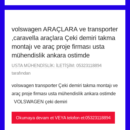
volswagen ARAÇLARA ve transporter
,caravella araçlara Çeki demiri takma
montajı ve araç proje firması usta
mühendislik ankara ostimde
2
USTA MÜHENDİSLİK: İLETİŞİM: 05323118894
1
tarafından
E
volswagen transporter Çeki demiri takma montajı ve
y
araç proje firması usta mühendislik ankara ostimde
l
VOLSWAGEN çeki demiri
ü
l
Okumaya devam et VEYA telofon et:05323118894
2
0