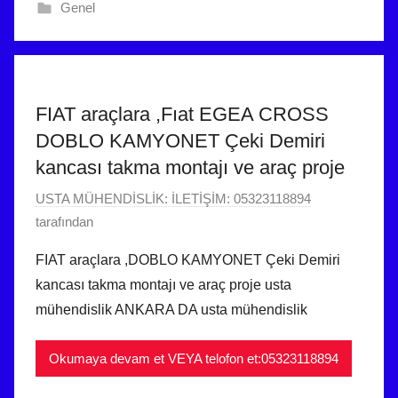
Genel
0
2
5
t
a
FIAT araçlara ,Fıat EGEA CROSS
r
DOBLO KAMYONET Çeki Demiri
i
kancası takma montajı ve araç proje
h
i
5
USTA MÜHENDİSLİK: İLETİŞİM: 05323118894
n
Ş
tarafından
d
u
FIAT araçlara ,DOBLO KAMYONET Çeki Demiri
e
b
kancası takma montajı ve araç proje usta
g
a
mühendislik ANKARA DA usta mühendislik
ö
t
n
2
d
Okumaya devam et VEYA telofon et:05323118894
0
e
2