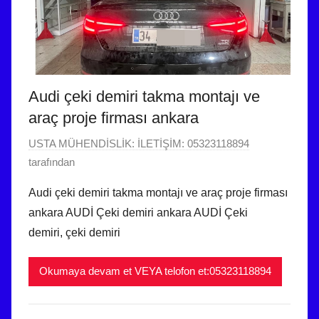
n
d
e
g
ö
Audi çeki demiri takma montajı ve
n
araç proje firması ankara
d
e
1
USTA MÜHENDİSLİK: İLETİŞİM: 05323118894
r
0
tarafından
i
H
Audi çeki demiri takma montajı ve araç proje firması
l
a
ankara AUDİ Çeki demiri ankara AUDİ Çeki
m
z
demiri, çeki demiri
i
i
ş
r
Okumaya devam et VEYA telofon et:05323118894
a
n
2