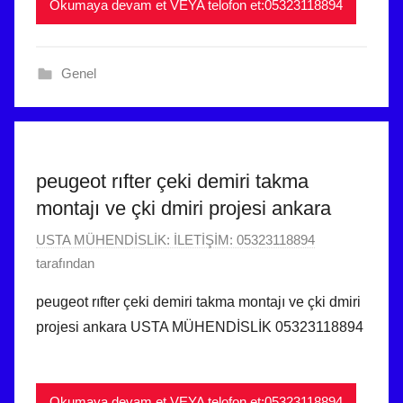
l
Okumaya devam et VEYA telofon et:05323118894
2
m
5
i
t
Genel
ş
a
r
i
h
i
peugeot rıfter çeki demiri takma
n
montajı ve çki dmiri projesi ankara
d
e
1
USTA MÜHENDİSLİK: İLETİŞİM: 05323118894
g
Ş
tarafından
ö
u
peugeot rıfter çeki demiri takma montajı ve çki dmiri
n
b
projesi ankara USTA MÜHENDİSLİK 05323118894
d
a
e
t
r
2
Okumaya devam et VEYA telofon et:05323118894