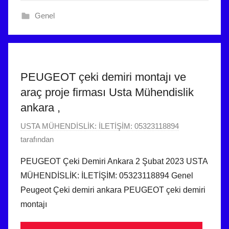
r
5
Genel
i
t
l
a
m
r
i
i
ş
h
PEUGEOT çeki demiri montajı ve
i
araç proje firması Usta Mühendislik
n
ankara ,
d
e
1
USTA MÜHENDİSLİK: İLETİŞİM: 05323118894
g
Ş
tarafından
ö
u
PEUGEOT Çeki Demiri Ankara 2 Şubat 2023 USTA
n
b
MÜHENDİSLİK: İLETİŞİM: 05323118894 Genel
d
a
Peugeot Çeki demiri ankara PEUGEOT çeki demiri
e
t
montajı
r
2
i
0