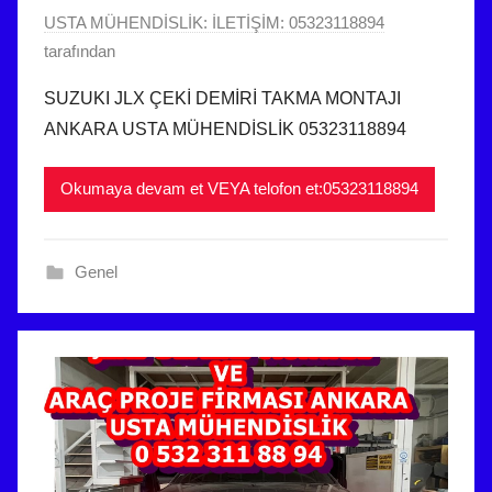
i
2
USTA MÜHENDİSLİK: İLETİŞİM: 05323118894
l
1
tarafından
m
E
i
SUZUKI JLX ÇEKİ DEMİRİ TAKMA MONTAJI
y
ş
ANKARA USTA MÜHENDİSLİK 05323118894
l
ü
Okumaya devam et VEYA telofon et:05323118894
l
2
0
Genel
2
5
t
a
r
i
h
i