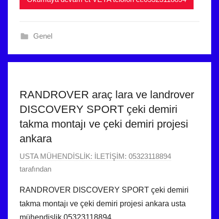
i
0
l
2
m
5
Genel
i
t
ş
a
r
i
h
RANDROVER araç lara ve landrover
i
DISCOVERY SPORT çeki demiri
n
takma montajı ve çeki demiri projesi
d
ankara
e
g
1
USTA MÜHENDİSLİK: İLETİŞİM: 05323118894
ö
Ş
tarafından
n
u
RANDROVER DISCOVERY SPORT çeki demiri
d
b
takma montajı ve çeki demiri projesi ankara usta
e
a
r
mühendislik 05323118894