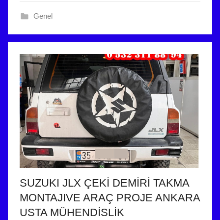
2
Genel
5
t
a
r
i
h
i
n
d
e
g
ö
n
SUZUKI JLX ÇEKİ DEMİRİ TAKMA
d
MONTAJIVE ARAÇ PROJE ANKARA
e
r
USTA MÜHENDİSLİK