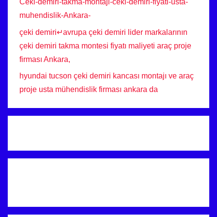
Ceki-demiri-takma-montaji-ceki-demiri-fiyati-usta-
muhendislik-Ankara-
çeki demiri↵avrupa çeki demiri lider markalarının
çeki demiri takma montesi fiyatı maliyeti araç proje
firması Ankara,
hyundai tucson çeki demiri kancası montajı ve araç
proje usta mühendislik firması ankara da