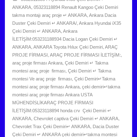
ANKARA
,
05323118894 Renault Kangoo Çeki Demiri
takma montajı araç proje ↵ ANKARA
,
Ankara Dacia
Duster Çeki Demiri ↵ ANKARA/
,
Ankara Hyundai iX35
Çeki Demiri ↵ ANKARA
,
Ankara
İLETİŞİM:053231188934 Dacia Logan Çeki Demiri ↵
ANKARA
,
ANKARA Toyota Hılux Çeki Demiri
,
ARAÇ
PROJE FİRMASI
,
ARAÇ PROJE FİRMASI İLETİŞİM:
,
araç proje firması Ankara
,
Çeki Demiri ↵ Takma
montesi araç proje firması
,
Çeki Demiri ↵ Takma
montesi Ve araç proje firması
,
Çeki Demiri↵Takma
montesi araç proje firması Ankara
,
çeki demiri↵takma
montesi araç proje firması Ankara USTA
MÜHENDİSLİKARAÇ PROJE FİRMASI
İLETİŞİM:05323118894 honda crv Çeki Demiri ↵
ANKARA
,
Chevrolet captiva Çeki Demiri ↵ ANKARA
,
Chevrolet Trax Çeki Demiri↵ ANKARA
,
Dacia Duster
Çeki Demiri ↵ ANKARA çeki demiri↵takma montesi