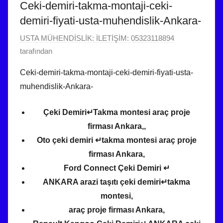
Ceki-demiri-takma-montaji-ceki-
demiri-fiyati-usta-muhendislik-Ankara-
1
USTA MÜHENDİSLİK: İLETİŞİM: 05323118894
1
tarafından
Ş
Ceki-demiri-takma-montaji-ceki-demiri-fiyati-usta-
u
muhendislik-Ankara-
b
a
Çeki Demiri↵Takma montesi araç proje
t
firması Ankara,,
2
Oto çeki demiri ↵takma montesi araç proje
0
firması Ankara,
2
4
Ford Connect Çeki Demiri ↵
t
ANKARA arazi taşıtı çeki demiri↵takma
a
montesi,
r
araç proje firması Ankara,
i