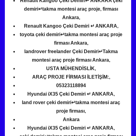
Renault Kangoo Çeki Demiri↵ ANKARA çeki
h
demiri↵takma montesi araç proje, firması
i
Ankara,
n
Renault Kangoo Çeki Demiri ↵ ANKARA,
d
toyota çeki demiri↵takma montesi araç proje
e
firması Ankara,
g
landrover freelander Çeki Demiri↵Takma
ö
montesi araç proje firması Ankara,
n
USTA MÜHENDİSLİK,
d
e
ARAÇ PROJE FİRMASI İLETİŞİM:,
r
05323118894
i
Hyundai iX35 Çeki Demiri ↵ ANKARA,
l
land rover çeki demiri↵takma montesi araç
m
proje firması,
i
Ankara
ş
Hyundai iX35 Çeki Demiri ↵ ANKARA,