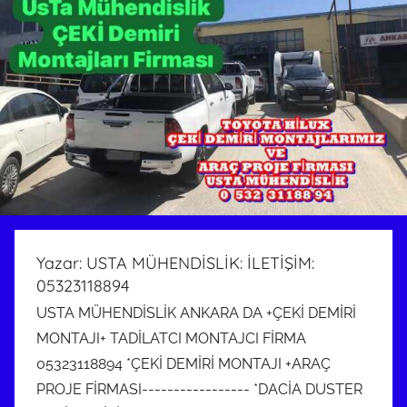
Yazar:
USTA MÜHENDİSLİK: İLETİŞİM:
05323118894
USTA MÜHENDİSLİK ANKARA DA +ÇEKİ DEMİRİ MONTAJI+ TADİLATCI MONTAJCI FİRMA 05323118894 *ÇEKİ DEMİRİ MONTAJI +ARAÇ PROJE FİRMASI----------------- *DACİA DUSTER ÇEKİ DEMİRİ MONTAJI +ARAÇ PROJE ------------- *HONDA ÇEKİ DEMİRİ TAKMA MONTAJI +ARAÇ PROJE --------------- *FORD ÇEKİ DEMİRİ MONTAJI +ARAÇ PROJE ,,,,,,,,,,,,,,,,,,,,,,,,,,,,,,,,,, *SUZUKİ ÇEKİ DEMİRİ TAKMA MONTAJI +ARAÇ PROJE -------------------- *RENAULT ÇEKİ DEMİRİ TAKMA MONTAJI +ARAÇ PROJE ---------------- *TOYOTA ÇEKİ DEMİRİ TAKMA MONTAJI +ARAÇ PROJE ------------------ *FİYAT ÇEKİ DEMİRİ TAKMA MONTAJI +ARAÇ PROJE ,,,,,,,,,,,,,,,,,,,,,,, , *ÇEKİ DEMİRİ ARAÇ PROJESİ ANKARA,,,,,,,,,,,,,,,,,,,,,,,,,,,,,,,,,, , ÇEKİ DEMİRİ MONTAJI ARAÇ PROJESİ OSTİM ANKARA 05323118894 ------------ USTA MÜHENDİSLİK +++++++++++++++++++++ ⫷ ⫸ ⫷ ⫸ ⫷ ⫸ÇEKİ DEMİRİ MONTAJI ARAÇ PROJESİ ANKARA ,,,,,,,,,,,,,,,,,,,,,,,,,,,,,,, ÇEKİ DEMİRİ ÇEKİ KANCASI TERTİBATI TAKMA SÖKME ÇIKARMA ARAÇ PROJESİ İLGİLİ YÖNETMELİKLERİN İZİN VERDİGİ TÜM ARAÇLARA ARAÇ PROJESİ ANKARA VE ÇEKİ DEMİRİ MONTAJI PROJESİ ANKARA ⫷ ⫸ ⫷ ⫸ ⫷ ⫸05323118894 ⫷ ⫸ ⫷ ⫸ ⫷ ⫸ OTOMOBİLE ÇEKİ DEMİRİ PROJESİ KAMYONETE ÇEKİ DEMİRİ PROJESİ PİKAP KAMYONETE ÇEKİ DEMİRİ PROJESİ+++++++++++++++++++ OTOMOBİLE ÇEKİ DEMİRİ PROJESİ ----------------------------- MİNİBÜSE ÇEKİ DEMİRİ ANKARA ÇEKİ DEMİRİ PROJESİ ⫷ ⫸ ⫷ ⫸ ⫷ ⫸ MİDİBÜSE ÇEKİ DEMİR ÇEKİ DEMİRİ KANCASI PROJESİ ÇEKİ DEMİRİ ARAÇ PROJESİ ANKARA ⫷ ⫸ ⫷ ⫸ ⫷ ⫸AŞAGIDA ÖRNEK VERDİĞİMİZ ARAÇLARIN ARAÇ PROJESİ ANKARA 05323118894 HER TÜRLÜ BİNEK OTOMOBİL,ÇEKİ DEMİRİ ANKARA ÇEKİ DEMİRİ ARAÇ PROJESİ ,,,,,,,,,,,,,,,,,,,,,,,,,,,,,,,,,,,,, ⫷ ⫸ ⫷ ⫸ ⫷ ⫸JEEP ÇEKİ DEMİRİ ANKARA ⫷ ⫸ ⫷ ⫸ ⫷ ⫸ ARAZİ TAŞITI ÇEKİ DEMİRİ MONTAJI ARAÇ PROJESİ OSTİM ANKARA 05323118894 USTA MÜHENDİSLİK++++++++++++++++++++++ ARAÇ PROJESİ Volkswagen ÇEKİ DEMİRİ MONTAJI ARAÇ PROJESİ OSTİM ANKARA 05323118894 USTA MÜHENDİSLİK,,,,,,,,,,,,,,,,,,,,,,,,, ⫷ ⫸ ⫷ ⫸ ⫷ ⫸Renault ÇEKİ DEMİRİ MONTAJI ARAÇ PROJESİ OSTİM ANKARA ⫷ ⫸ ⫷ ⫸ ⫷ ⫸-----------------05323118894 USTA MÜHENDİSLİK---------------------- Ford ÇEKİ DEMİRİ MONTAJI ARAÇ PROJESİ OSTİM ANKARA 05323118894 USTA MÜHENDİSLİK---------------- Fiat ÇEKİ DEMİRİ MONTAJI ARAÇ PROJESİ OSTİM ANKARA 05323118894 USTA MÜHENDİSLİK------------------ OpelÇEKİ DEMİRİ ANKARA ⫷ ⫸ ⫷ ⫸ ⫷ ⫸Hyundai ÇEKİ DEMİRİ ANKARA------------ - ÇEKİ DEMİRİ ANKARA------------ ÇEKİ KANCASI ANKARA TERTİBATI ANKARA------------ TAKMA SÖKME ÇIKARMA ARAÇ PROJESİ 05323118894---------------------- Toyota ÇEKİ DEMİRİ MONTAJI ARAÇ PROJESİ OSTİM ANKARA 05323118894 USTA MÜHENDİSLİK-------------------------------- ⫷ ⫸ ⫷ ⫸ ⫷ ⫸Dacia ÇEKİ DEMİRİ MONTAJI ARAÇ PROJESİ OSTİM ANKARA ⫷ ⫸ ⫷ ⫸ ⫷ ⫸05323118894 ++USTA MÜHENDİSLİK-------------------------------- Peugeot ÇEKİ DEMİRİ MONTAJI ARAÇ PROJESİ OSTİM ANKARA 05323118894 USTA MÜHENDİSLİK ----------------------------------------- Mercedes⫷ ⫸ ⫷ ⫸ ⫷ ⫸ ÇEKİ DEMİRİ MONTAJI ARAÇ PROJESİ OSTİM ANKARA⫷ ⫸ ⫷ ⫸ ⫷ ⫸ 05323118894 ⫷ ⫸ ⫷ ⫸ ⫷ ⫸USTA MÜHENDİSLİK----------- Citroen BMW ÇEKİ DEMİRİ MONTAJI ARAÇ PROJESİ OSTİM ANKARA 05323118894+++ USTA MÜHENDİSLİK---------------------- Nissan ÇEKİ DEMİRİ MONTAJI ARAÇ PROJESİ OSTİM ANKARA ⫷ ⫸ ⫷ ⫸ ⫷ ⫸ 05323118894 ⫷ ⫸ ⫷ ⫸ ⫷ ⫸USTA MÜHENDİSLİK ⫷ ⫸ ⫷ ⫸ ⫷ ⫸--------------------------- Honda ÇEKİ DEMİRİ MONTAJI ARAÇ PROJESİ OSTİM ANKARA ⫷ ⫸ ⫷ ⫸ ⫷ ⫸ 05323118894 USTA MÜHENDİSLİK----------------------- Audi ÇEKİ DEMİRİ MONTAJI ARAÇ PROJESİ OSTİM ANKARA 05323118894 USTA MÜHENDİSLİK ,,,,,,,,,,,,,,,,,,,,,,,,,,,,,,,,,,,,,,,,,,,,,, , Kia ÇEKİ DEMİRİ MONTAJI ARAÇ PROJESİ OSTİM ANKARA 05323118894 USTA MÜHENDİSLİK --------------------------------- Skoda ÇEKİ DEMİRİ MONTAJI ARAÇ PROJESİ OSTİM ANKARA 05323118894 USTA MÜHENDİSLİK ----------------------- ÇEKİ DEMİRİ ANKARA++ ÇEKİ KANCASI ANKARA TAKMA SÖKME ARAÇ PROJESİ +++ChevroletÇEKİ DEMİRİ MONTAJI ARAÇ PROJESİ OSTİM ANKARA 05323118894 USTA MÜHENDİSLİK,,,,,,,,,,,,,,,,,,,, SeatÇEKİ DEMİRİ MONTAJI ARAÇ PROJESİ OSTİM ANKARA 05323118894 USTA MÜHENDİSLİK--------------- ⫷ ⫸ ⫷ ⫸ ⫷ ⫸Mitsubishi ÇEKİ DEMİRİ ANKARA-⫷ ⫸ ⫷ ⫸ ⫷ ⫸------------ ÇEKİ DEMİRİ ANKARA+++ HYUNDAİ MİNİBÜS++ HYUNDAİ X35 ÇEKİ DEMİRİ ANKARA--⫷ ⫸ ⫷ ⫸ ⫷ ⫸- PANELVAN ,,,,,,,,,,,,,,,,,,, ÇEKİ KANCASI ARAÇ PROJESİ ANKARA---------------- HYUNDAİ OTOMOBİL------------ HYUNDAİ ÇEKİ DEMİRİ ANKARA----------- KAMYONET ÇEKİ DEMİRİ MONTAJI ARAÇ PROJESİ OSTİM ANKARA 05323118894 USTA MÜHENDİSLİK---------------- ÇEKİ DEMİRİ ARAÇ PROJESİ FORD YENİ C-MAX,ÇEKİ DEMİRİ ANKARA,,,,,,,,,,,,,,,, FORD S MAX,ÇEKİ DEMİRİ MONTAJI ANKARA------------ ARAÇ PROJESİ OSTİM ANKARA 05323118894 USTA MÜHENDİSLİK+++⫷ ⫸ ⫷ ⫸ ⫷ ⫸ FORD KUGA,ÇEKİ DEMİRİ MONTAJI ARAÇ PROJESİ OSTİM ANKARA ⫷ ⫸ ⫷ ⫸ ⫷ ⫸05323118894 ⫷ ⫸ ⫷ ⫸ ⫷ ⫸USTA MÜHENDİSLİK------------------- FORD GALAXY ÇEKİ DEMİRİ MONTAJI ARAÇ PROJESİ OSTİM ANKARA 05323118894 USTA MÜHENDİSLİK ANKARA------------ FORD ÇEKİ DEMİRİ ANKARA------------------ DFORD TRANSİT CONNECT, CONNECT COMBİ, KAPALI KASA KAMYONET CONNECT ÇEKİ DEMİRİ ANKARA,,,,,,,,,,,,,, ⫷ ⫸ ⫷ ⫸ ⫷ ⫸FORD ÇEKİ DEMİRİ MONTAJI ARAÇ PROJESİ OSTİM ANKARA 05323118894 USTA MÜHENDİSLİK⫷ ⫸ ⫷ ⫸ ⫷ ⫸ RANGER ÇEKİ DEMİRİ MONTAJI ARAÇ PROJESİ OSTİM ANKARA ⫷ ⫸ ⫷ ⫸ ⫷ ⫸05323118894 ⫷ ⫸ ⫷ ⫸ ⫷ ⫸USTA MÜHENDİSLİK ⫷ ⫸ ⫷ ⫸ ⫷ ⫸FORD ÇEKİ DEMİRİ MONTAJI ARAÇ PROJESİ OSTİM ANKARA⫷ ⫸ ⫷ ⫸ ⫷ ⫸ 05323118894 USTA MÜHENDİSLİK TRANSİT VAN,ÇEKİ DEMİRİ ANKARA,,,,,,,,,,,,,,,,,,,,,,,,,,,,,,, FORD KOMBİ/ KOMBİ VAN ÇEKİ DEMİRİ ANKARA,,,,,,,,,,,,,,,,,,,,,,,,, PANEL VAN ÇEKİ DEMİRİANKARA+ÇEKİ DEMİRİ ANKARA ÇEKİ DEMİRİ ARAÇ PROJESİ FORD TRANSİT KAMYONET -------------------------ÇEKİ DEMİRİ ANKARA FORD ÇEKİ DEMİRİ MONTAJI ARAÇ PROJESİ OSTİM ANKARA 05323118894 USTA MÜHENDİSLİK------------------ FORD TRANSİT MİNİBÜS ÇEKİ DEMİRİ ANKARA,,,,,,,,,,,,,,,,, MİNİBÜS ÇEKİ DEMİRİ ANKARA----------------- ÇEKİ DEMİRİ ANKARA MAXİ MİN ÇEKİ DEMİRİ ARAÇ PROJESİ VOLKSWAGEN OTOMOBİL ÇEKİ DEMİRİ ANKARA CADDY KAMYONET, ÇEKİ DEMİRİ MONTAJI ARAÇ PROJESİ OSTİM ANKARA 05323118894 USTA MÜHENDİSLİK----------------- VOLSWAGEN CADDY TRENDLİNE, ÇEKİ DEMİRİ MONTAJI ARAÇ PROJESİ OSTİM ANKARA 05323118894 USTA MÜHENDİSLİK,,,,,,,,,,,,,,, CADDY COMFORTLİNE, ÇEKİ DEMİRİ MONTAJI ARAÇ PROJESİ OSTİM ANKARA 05323118894 USTA MÜHENDİSLİK YENİ MAXİVAN(1,6 TDİ 102PS 4+1/1+1) VOLKSWAGEN ÇEKİ DEMİRİ MONTAJI ARAÇ PROJESİ OSTİM ANKARA 05323118894 USTA MÜHENDİSLİK PANELVAN ÇEKİ DEMİRİ ANKARA---------------- DUSTER ÇEKİ DEMİRİ ANKARA ÇEKİ DEMİRİ ARAÇ PROJESİ , -------------------------- VOLKSWAGENÇEKİ DEMİRİ ANKARA VOLKSWAGENÇEKİ DEMİRİ MONTAJI ARAÇ PROJESİ OSTİM ANKARA 0532311889-----USTA MÜHENDİSLİK VOLKSWAGENÇEKİ DEMİRİ ANKARA CİTY VAN ÇEKİ DEMİRİ ANKARA ÇEKİ DEMİRİ MONTAJI ARAÇ PROJESİ -------------------------------------------- VOLKSWAGEN TRANSPORTERÇEKİ DEMİRİ ANKARA ,,,,,,,,,,,,,,,,,,,,,,,,,,,,,,,,,,,,, CAMLIVAN, CİTYVAN, ÇEKİ DEMİRİ ANKARA PANELVAN,SPORTLİNEÇEKİ DEMİRİ ANKARA VOLKSWAGEN VOLKSWAGENÇEKİ DEMİRİ ANKARA-------------- ÇEKİ DEMİRİÇEKİ DEMİRİ MONTAJI ARAÇ PROJESİ OSTİM ANKARA 05323118894 USTA MÜHENDİSLİK ARAÇ PROJESİ ,,,,,,,,,,,,,,,,,,,,,,,,,,,,,,,,,, PEUGEOT PARTNER,ÇEKİ DEMİRİANKARA+ PARTNERPANELVAN,ÇEKİ DEMİRİANKARA+ KOMBİVAN, ÇEKİ DEMİRİ MONTAJI ARAÇ PROJESİ OSTİM ANKARA 05323118894 USTA MÜHENDİSLİK PARTNER ORİGİN ADVENTURE PACK PEUGEOTÇEKİ DEMİRİ ANKARA BİPPER, ÇEKİ DEMİRİ MONTAJI ARAÇ PROJESİ OSTİM ANKARA 05323118894 USTA MÜHENDİSLİK KAMYONETÇEKİ DEMİRİ ANKARA PEUGEOT BOXER ÇEKİ DEMİRİ ANKARA MİNİBÜS, ÇEKİ DEMİRİ ANKARA ÇEKİ DEMİRİANKARA+ ARAÇ PROJESİ ANKARA+ FİATDOBLO,ÇEKİ DEMİRİANKARA+ DOBLO KOMBİ,ÇEKİ DEMİRİ ANKARA DOBLO KOMBİ MAXİ,ÇEKİ DEMİRİ ANKARA ,,,,,,,,,,,,,,,,,,,,,,,,,,,,,,,,,,,,,,,,,,,,,, DOBLOKARGO,DOBLO FİORİNO,ÇEKİ DEMİRİ ANKARA+++++++++++++++ FİORİNA PANORAMA,ÇEKİ DEMİRİ ANKARA+++++++++++++ DOBLO PANORAMA ÇEKİ DEMİRİ ANKARA FİATÇEKİ DEMİRİ ANKARA++++++++++++++++ DUCATO VAN L1H1 100 HP 2.2 MULTİJET FİAT50NC OTOBÜS ÇEKİ DEMİRİ ARAÇ PROJESİ CİTROEN ÇEKİ DEMİRİ ANKARA,,,,,,,,,,,,,,,,,,,,,,,,,,, BERLİNGO, C15D,ÇEKİ DEMİRİ ANKARA CİTROEN ÇEKİ DEMİRİ MONTAJI ARAÇ PROJESİ OSTİM ANKARA 05323118894 USTA MÜHENDİSLİK NEMO ÇEKİ DEMİRİ MONTAJI ARAÇ PROJESİ OSTİM ANKARA 05323118894 USTA MÜHENDİSLİK CİTROEN ÇEKİ DEMİRİ ANKARA CİTROENÇEKİ DEMİRİ ANKARA JUMPY KAMYONET,MİNİBÜS ÇEKİ DEMİRİ ANKARA ÇEKİ DEMİRİ ARAÇ PROJESİ OPEL ÇEKİ DEMİRİ MONTAJI ARAÇ PROJESİ OSTİM ANKARA 05323118894 USTA MÜHENDİSLİK COMBO PANEL VAN,ÇEKİ DEMİRİANKARA+ OPEL ÇEKİ DEMİRİ ANKARA MOVANO 2.5 CDTİ PANELVAN 8M3 OPEL VİVARO 1.9 CDTİ L1H1 OPEL VİVARO CDTİ CİTY PLUS L1H1 OPEL CORSA VAN COMBO ÇEKİ DEMİRİ ARAÇ PROJESİ 0312 384 00 88 RENAULT YENİ SCEENİC, GRAND SCEENİC, KALEOSÇEKİ DEMİRİ ANKARA RENAULT ÇEKİ DEMİRİ MONTAJI ARAÇ PROJESİ OSTİM ANKARA 05323118894 USTA MÜHENDİSLİK KANGO, ÇEKİ DEMİRİ MONTAJI ARAÇ PROJESİ OSTİM ANKARA 05323118894 USTA MÜHENDİSLİK KANGO EXPRESS, KANGO MULTİX, KANGO PAMPA, KANGO COMBİ MULTİX,ÇEKİ DEMİRİ ANKARA KANGO CAMBİ MAXİ, KANGO EXPRES CLASSİC RENAULT MESSENGER B110.35, TRAFİC PASSENGER 8+1 L1H1 ÇEKİ KANCASI ARAÇ PROJESİ ANKARA RENAULT ÇEKİ DEMİRİ MONTAJI ARAÇ PROJESİ OSTİM ANKARA 05323118894 USTA MÜHENDİSLİK ++++++++++++++++++++++ RENAULTÇEKİ DEMİRİ ANKARA RENAULTÇEKİ DEMİRİ ANKARA ++++++++++++++++++++++++++++++ RENAULT ÇEKİ DEMİRİ MONTAJI ARAÇ PROJESİ OSTİM ANKARA 05323118894 USTA MÜHENDİSLİK RENAULT ÇEKİ DEMİRİ MONTAJI ARAÇ PROJESİ OSTİM ANKARA 05323118894 USTA MÜHENDİSLİK++++++++++++++++ ÇEKİ DEMİRİ ARAÇ PROJESİ MERCEDESÇEKİ DEMİRİ ANKARA VİTO PANEL, ÇEKİ DEMİRİ MONTAJI ARAÇ PROJESİ OSTİM ANKARA 05323118894 USTA MÜHENDİSLİK ++++++++++++++++++++++++++++++++++++++++++++++++++++++++ MİNİBÜS ÇEKİ DEMİRİ MONTAJI ARAÇ PROJESİ OSTİM ANKARA 05323118894 USTA MÜHENDİSLİK MERCEDESÇEKİ DEMİRİ ANKARA ÇEKİ KANCASI ARAÇ PROJESİ ANKARA ÇEKİ DEMİRİ ARAÇ PROJESİ +++++++++++++++++++++ MİNİBÜSPROJESİ OSTİM ANKARA 05323118894 USTA MÜHENDİSLİK İVECO ÇEKİ DEMİRİ MONTAJI ARAÇ PROJESİ OSTİM ANKARA 05323118894 USTA MÜHENDİSLİK KAMYONETÇEKİ DEMİRİ ANKARA ++++++++++++++++++++ ÇEKİ KANCASI ARAÇ PROJESİ ANKARA ,İVECO DAİLY KABİN(35C13-E5, 35C15-E5, 35C15D-E5,35C21-E5, 35S11-E5) ISUZU NKR KAMYONET ÇİFT KABİN TFR 54-20, DMAX 4X4 ÇEKİ DEMİRİ MONTAJI ARAÇ PROJESİ OSTİM ANKARA 05323118894 USTA MÜHENDİSLİK