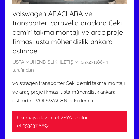
volswagen ARAÇLARA ve
transporter ,caravella araçlara Çeki
demiri takma montajı ve araç proje
firması usta mühendislik ankara
ostimde
2
USTA MÜHENDİSLİK: İLETİŞİM: 05323118894
1
tarafından
E
volswagen transporter Çeki demiri takma montajı
y
ve araç proje firması usta mühendislik ankara
l
ostimde VOLSWAGEN çeki demiri
ü
l
Okumaya devam et VEYA telofon
2
et:05323118894
0
2