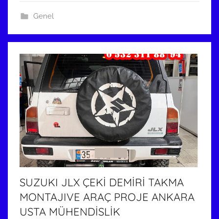
5
Genel
t
a
r
i
h
i
n
d
e
g
ö
n
d
SUZUKI JLX ÇEKİ DEMİRİ TAKMA
e
MONTAJIVE ARAÇ PROJE ANKARA
r
i
USTA MÜHENDİSLİK