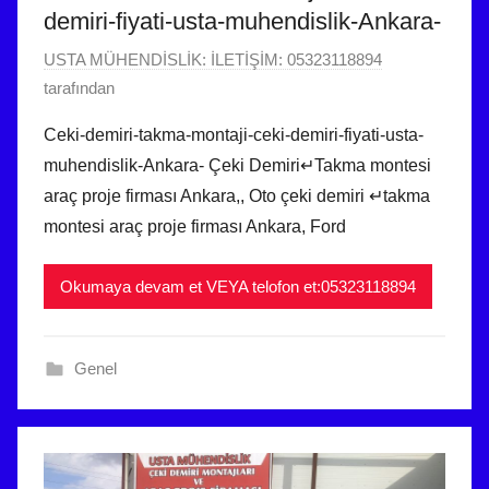
demiri-fiyati-usta-muhendislik-Ankara-
1
USTA MÜHENDİSLİK: İLETİŞİM: 05323118894
1
tarafından
Ş
Ceki-demiri-takma-montaji-ceki-demiri-fiyati-usta-
u
muhendislik-Ankara- Çeki Demiri↵Takma montesi
b
araç proje firması Ankara,, Oto çeki demiri ↵takma
a
montesi araç proje firması Ankara, Ford
t
2
Okumaya devam et VEYA telofon et:05323118894
0
2
4
Genel
t
a
r
i
h