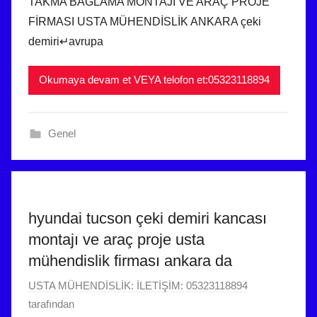
TAKMA BAGLAMA MONTAJI VE ARAÇ PROJE
k
FİRMASI USTA MÜHENDİSLİK ANKARA çeki
2
demiri↵avrupa
0
2
Okumaya devam et VEYA telofon et:05323118894
4
t
a
Genel
r
i
h
i
n
hyundai tucson çeki demiri kancası
d
montajı ve araç proje usta
e
mühendislik firması ankara da
g
ö
1
USTA MÜHENDİSLİK: İLETİŞİM: 05323118894
n
1
tarafından