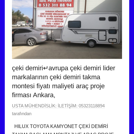
i
n
d
e
g
ö
n
d
çeki demiri↵avrupa çeki demiri lider
e
markalarının çeki demiri takma
r
i
montesi fiyatı maliyeti araç proje
l
firması Ankara,
m
6
USTA MÜHENDİSLİK: İLETİŞİM: 05323118894
i
O
tarafından
ş
c
HILUX TOYOTA KAMYONET ÇEKİ DEMİRİ
a