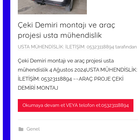
Çeki Demiri montajı ve araç
projesi usta mühendislik
4
USTA MÜHENDİSLİK: İLETİŞİM: 05323118894
tarafından
A
Çeki Demiri montajı ve araç projesi usta
ğ
mühendislik 4 Ağustos 2024USTA MÜHENDİSLİK:
u
İLETİŞİM: 05323118894 ~~ARAÇ PROJE ÇEKİ
s
t
DEMİRİ MONTAJ
o
s
Okumaya devam et VEYA telofon et:05323118894
2
0
2
Genel
4