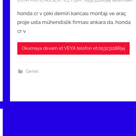
1
USTA MÜHENDİSLİK: İLETİŞİM: 05323118894
tarafından
ş
1
honda cr v çeki demiri kancası montajı ve araç
A
proje usta mühendislik firması ankara da, honda
r
cr v
a
l
ı
Okumaya devam et VEYA telofon et:05323118894
k
2
0
Genel
2
3
t
a
r
i
h
i