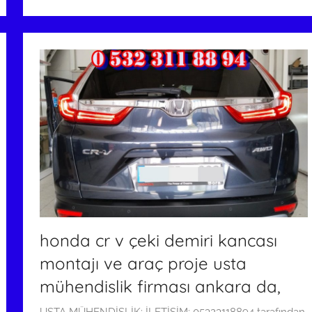
a
r
i
h
i
n
d
e
g
ö
n
d
e
honda cr v çeki demiri kancası
r
i
montajı ve araç proje usta
l
mühendislik firması ankara da,
m
i