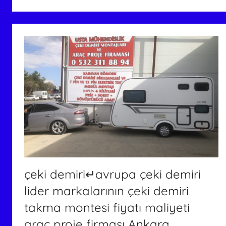
i
h
i
n
d
e
g
ö
n
d
e
r
i
çeki demiri↵avrupa çeki demiri
l
lider markalarının çeki demiri
m
takma montesi fiyatı maliyeti
i
ş
araç proje firması Ankara,