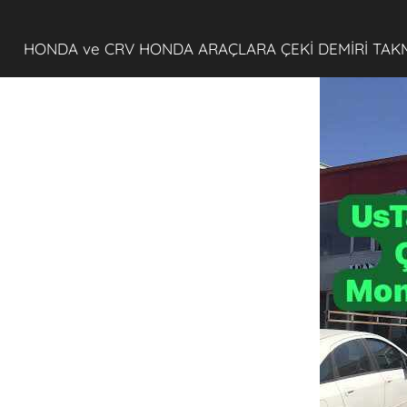
HONDA ve CRV HONDA ARAÇLARA ÇEKİ DEMİRİ TAK