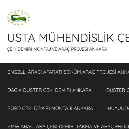
İçeriğe
atla
USTA MÜHENDİSLİK ÇE
ÇEKİ DEMİRİ MONTAJ VE ARAÇ PROJESİ ANKARA
ENGELLİ ARACI APARATI SÖKÜM ARAÇ PROJESİ ANK
DACİA DUSTER ÇEKİ DEMİRİ ANKARA
DUSTER Ç
FORD ÇEKİ DEMİRİ MONTAJI ANKARA
HUYUNDA
BMW ARAÇLARA ÇEKİ DEMİRİ TAKMA VE ARAÇ PROJ