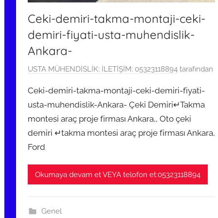
m
Ceki-demiri-takma-montaji-ceki-
i
ş
demiri-fiyati-usta-muhendislik-
Ankara-
1
USTA MÜHENDİSLİK: İLETİŞİM: 05323118894
tarafından
1
Ceki-demiri-takma-montaji-ceki-demiri-fiyati-
Ş
usta-muhendislik-Ankara- Çeki Demiri↵Takma
u
montesi araç proje firması Ankara,, Oto çeki
b
a
demiri ↵takma montesi araç proje firması Ankara,
t
Ford
2
0
Okumaya devam et VEYA telofon et:05323118894
2
4
t
Genel