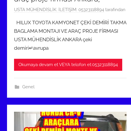
6
USTA MÜHENDİSLİK: İLETİŞİM: 05323118894
tarafından
O
HILUX TOYOTA KAMYONET ÇEKİ DEMİRİ TAKMA
c
BAGLAMA MONTAJI VE ARAÇ PROJE FİRMASI
a
USTA MÜHENDİSLİK ANKARA çeki
k
2
demiri↵avrupa
0
2
Okumaya devam et VEYA telofon et:05323118894
4
t
a
Genel
r
i
h
i
n