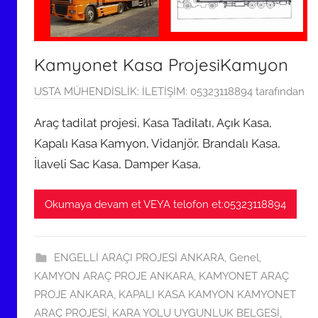
Kamyonet Kasa ProjesiKamyon
5
USTA MÜHENDİSLİK: İLETİŞİM: 05323118894
tarafından
K
Araç tadilat projesi, Kasa Tadilatı, Açık Kasa,
a
Kapalı Kasa Kamyon, Vidanjör, Brandalı Kasa,
s
İlaveli Sac Kasa, Damper Kasa,
ı
m
2
Okumaya devam et VEYA telofon et:05323118894
0
1
9
ENGELLİ ARAÇI PROJESİ ANKARA
,
Genel
,
t
KAMYON ARAÇ PROJE ANKARA
,
KAMYONET ARAÇ
a
PROJE ANKARA
,
KAPALI KASA KAMYON KAMYONET
r
ARAÇ PROJESİ
,
KARA YOLU UYGUNLUK BELGESİ
,