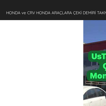
HONDA ve CRV HONDA ARAÇLARA ÇEKİ DEMİRİ TAK