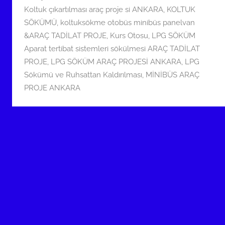
i
Koltuk çıkartılması araç proje si ANKARA
,
KOLTUK
h
SÖKÜMÜ
,
koltuksökme otobüs minibüs panelvan
i
&ARAÇ TADİLAT PROJE
,
Kurs Otosu
,
LPG SÖKÜM
n
Aparat tertibat sistemleri sökülmesi ARAÇ TADİLAT
d
PROJE
,
LPG SÖKÜM ARAÇ PROJESİ ANKARA
,
LPG
e
Sökümü ve Ruhsattan Kaldırılması
,
MİNİBÜS ARAÇ
g
PROJE ANKARA
ö
n
d
e
r
i
l
m
i
ş