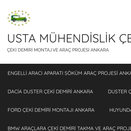
İçeriğe
atla
USTA MÜHENDİSLİK ÇE
ÇEKİ DEMİRİ MONTAJ VE ARAÇ PROJESİ ANKARA
ENGELLİ ARACI APARATI SÖKÜM ARAÇ PROJESİ ANK
DACİA DUSTER ÇEKİ DEMİRİ ANKARA
DUSTER Ç
FORD ÇEKİ DEMİRİ MONTAJI ANKARA
HUYUNDA
BMW ARAÇLARA ÇEKİ DEMİRİ TAKMA VE ARAÇ PROJ