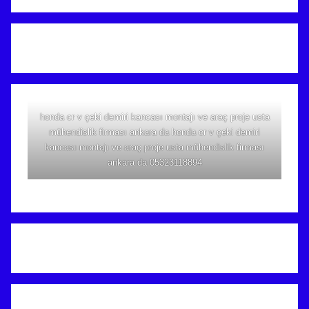
honda cr v çeki demiri kancası montajı ve araç proje usta
mühendislik firması ankara da honda cr v çeki demiri
kancası montajı ve araç proje usta mühendislik firması
ankara da 05323118894