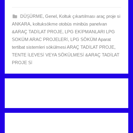
t
a
DÜŞÜRME
,
Genel
,
Koltuk çıkartılması araç proje si
r
ANKARA
,
koltuksökme otobüs minibüs panelvan
i
&ARAÇ TADİLAT PROJE
,
LPG EKİPMANLARI LPG
h
SOKÜM ARAC PROJELERİ
,
LPG SÖKÜM Aparat
i
tertibat sistemleri sökülmesi ARAÇ TADİLAT PROJE
,
n
TENTE İLEVESİ VEYA SÖKÜLMESİ &ARAÇ TADİLAT
d
PROJE Sİ
e
g
ö
n
d
e
r
i
l
m