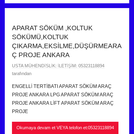
APARAT SÖKÜM ,KOLTUK
SÖKÜMÜ,KOLTUK
ÇIKARMA,EKSİLME,DÜŞÜRMEARA
Ç PROJE ANKARA
9
USTA MÜHENDİSLİK: İLETİŞİM: 05323118894
M
tarafından
a
ENGELLİ TERTİBATI APARAT SÖKÜM ARAÇ
r
PROJE ANKARA LPG APARAT SÖKÜM ARAÇ
t
PROJE ANKARA LİFT APARAT SÖKÜM ARAÇ
2
PROJE
0
1
Okumaya devam et VEYA telofon et:05323118894
8