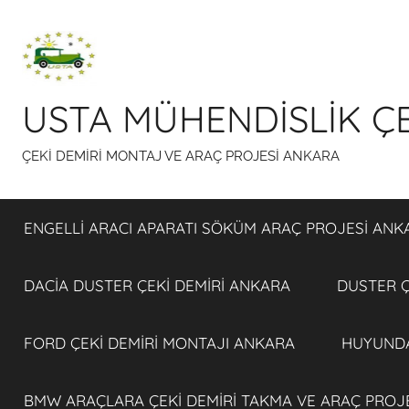
İçeriğe
atla
USTA MÜHENDİSLİK ÇE
ÇEKİ DEMİRİ MONTAJ VE ARAÇ PROJESİ ANKARA
ENGELLİ ARACI APARATI SÖKÜM ARAÇ PROJESİ ANK
DACİA DUSTER ÇEKİ DEMİRİ ANKARA
DUSTER Ç
FORD ÇEKİ DEMİRİ MONTAJI ANKARA
HUYUNDA
BMW ARAÇLARA ÇEKİ DEMİRİ TAKMA VE ARAÇ PROJ