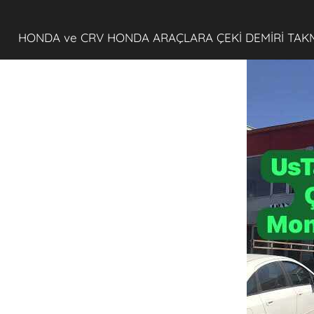
HONDA ve CRV HONDA ARAÇLARA ÇEKİ DEMİRİ TAK