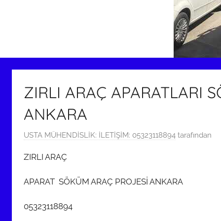
ZIRLI ARAÇ APARATLARI 
ANKARA
9
USTA MÜHENDİSLİK: İLETİŞİM: 05323118894
tarafından
N
ZIRLI ARAÇ
i
s
APARAT SÖKÜM ARAÇ PROJESİ ANKARA
a
n
05323118894
2