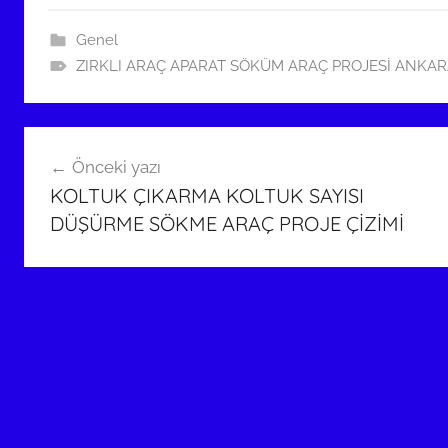
0
1
Genel
8
ZIRKLI ARAÇ APARAT SÖKÜM ARAÇ PROJESİ ANKAR
t
a
r
Yazı
i
Önceki yazı
gezinmesi
h
KOLTUK ÇIKARMA KOLTUK SAYISI
i
DÜŞÜRME SÖKME ARAÇ PROJE ÇİZİMİ
n
d
e
g
ö
n
d
e