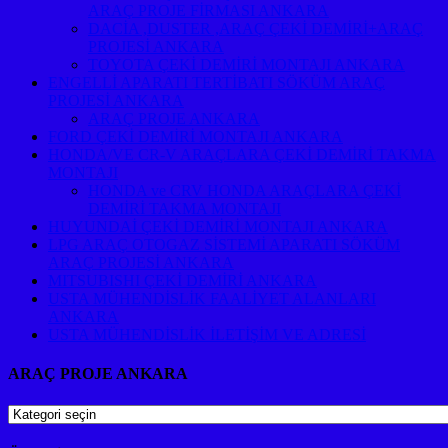
ARAÇ PROJE FİRMASI ANKARA
DACİA ,DUSTER ,ARAÇ ÇEKİ DEMİRİ+ARAÇ
PROJESİ ANKARA
TOYOTA ÇEKİ DEMİRİ MONTAJI ANKARA
ENGELLİ APARATI TERTİBATI SÖKÜM ARAÇ
PROJESİ ANKARA
ARAÇ PROJE ANKARA
FORD ÇEKİ DEMİRİ MONTAJI ANKARA
HONDA/VE CR-V ARAÇLARA ÇEKİ DEMİRİ TAKMA
MONTAJI
HONDA ve CRV HONDA ARAÇLARA ÇEKİ
DEMİRİ TAKMA MONTAJI
HUYUNDAİ ÇEKİ DEMİRİ MONTAJI ANKARA
LPG ARAÇ OTOGAZ SİSTEMİ APARATI SÖKÜM
ARAÇ PROJESİ ANKARA
MITSUBISHI ÇEKİ DEMİRİ ANKARA
USTA MÜHENDİSLİK FAALİYET ALANLARI
ANKARA
USTA MÜHENDİSLİK İLETİŞİM VE ADRESİ
ARAÇ PROJE ANKARA
ARAÇ
PROJE