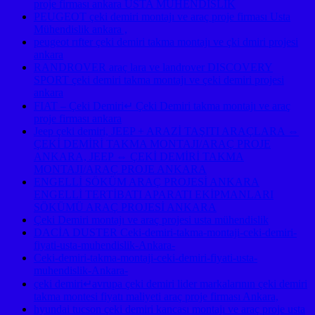
proje firması ankara USTA MÜHENDİSLİK
PEUGEOT çeki demiri montajı ve araç proje firması Usta
Mühendislik ankara ,
peugeot rıfter çeki demiri takma montajı ve çki dmiri projesi
ankara
RANDROVER araç lara ve landrover DISCOVERY
SPORT çeki demiri takma montajı ve çeki demiri projesi
ankara
FIAT – Çeki Demiri↵ Çeki Demiri takma montajı ve araç
proje firması ankara
Jeep çeki demiri, JEEP + ARAZİ TAŞITI ARAÇLARA ⇔
ÇEKİ DEMİRİ TAKMA MONTAJI/ARAÇ PROJE
ANKARA, JEEP ⇔ ÇEKİ DEMİRİ TAKMA
MONTAJI/ARAÇ PROJE ANKARA
ENGELLİ SÖKÜM ARAÇ PROJESİ ANKARA
ENGELLİ TERTİBATI APARATI EKİPMANLARI
SÖKÜMÜ ARAÇ PROJESİ ANKARA
Çeki Demiri montajı ve araç projesi usta mühendislik
DACİA DUSTER Ceki-demiri-takma-montaji-ceki-demiri-
fiyati-usta-muhendislik-Ankara-
Ceki-demiri-takma-montaji-ceki-demiri-fiyati-usta-
muhendislik-Ankara-
çeki demiri↵avrupa çeki demiri lider markalarının çeki demiri
takma montesi fiyatı maliyeti araç proje firması Ankara,
hyundai tucson çeki demiri kancası montajı ve araç proje usta