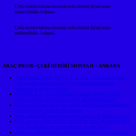
Ceki-demiri-takma-montaji-ceki-demiri-fiyati-usta-
muhendislik-Ankara-
Ceki-demiri-takma-montaji-ceki-demiri-fiyati-usta-
muhendislik-Ankara-
ARAÇ PROJE+ÇEKİ DEMİRİ MONTAJI + ANKARA
volswagen ARAÇLARA ve transporter ,caravella araçlara
Çeki demiri takma montajı ve araç proje firması usta
mühendislik ankara ostimde
SUZUKI JLX ÇEKİ DEMİRİ TAKMA MONTAJIVE
ARAÇ PROJE ANKARA USTA MÜHENDİSLİK
suzu-d-max-kamyonet-ceki-demiri-montajlari-fiyati-maliyeti-
ankara-ve-arac-proje-firmasi-ankara
Audi çeki demiri takma montajı ve araç proje firması ankara
FIAT araçlara ,Fıat EGEA CROSS DOBLO KAMYONET
Çeki Demiri kancası takma montajı ve araç proje
subaru ve subaru forester çeki demiri takma montajı ve araç