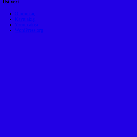
ANKARA
Üst veri
Oturum aç
Kayıt akışı
Yorum akışı
WordPress.org