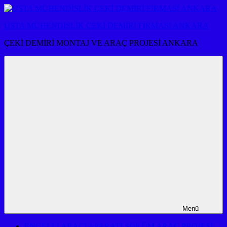
İçeriğe
atla
USTA MÜHENDİSLİK ÇEKİ DEMİRİ FİRMASI ANKARA
ÇEKİ DEMİRİ MONTAJ VE ARAÇ PROJESİ ANKARA
Menü
ENGELLİ ARACI APARATI SÖKÜM ARAÇ PROJESİ