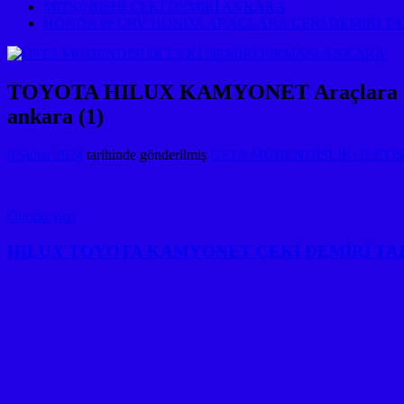
MITSUBISHI ÇEKİ DEMİRİ ANKARA
HONDA ve CRV HONDA ARAÇLARA ÇEKİ DEMİRİ T
TOYOTA HILUX KAMYONET Araçlara Çeki De
ankara (1)
6 Şubat 2024
tarihinde gönderilmiş
USTA MÜHENDİSLİK: İLETİŞİ
Yazı
Önceki yazı
gezinmesi
HILUX TOYOTA KAMYONET ÇEKİ DEMİRİ TA