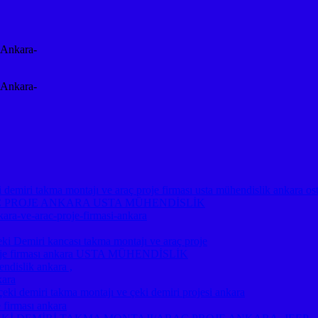
-Ankara-
-Ankara-
emiri takma montajı ve araç proje firması usta mühendislik ankara os
Ç PROJE ANKARA USTA MÜHENDİSLİK
kara-ve-arac-proje-firmasi-ankara
miri kancası takma montajı ve araç proje
ç proje firması ankara USTA MÜHENDİSLİK
ndislik ankara ,
kara
emiri takma montajı ve çeki demiri projesi ankara
 firması ankara