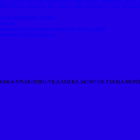
A ⇔ ÇEKİ DEMİRİ TAKMA MONTAJI/ARAÇ PROJE ANKARA, JE
TERTİBATI APARATI EKİPMANLARI SÖKÜMÜ ARAÇ PROJE
-usta-muhendislik-Ankara-
-Ankara-
akma montesi fiyatı maliyeti araç proje firması Ankara,
mühendislik firması ankara da
-KAPI-MOTORU-VE-KAMERA-MONITOR-TAKMA-MONTAJI