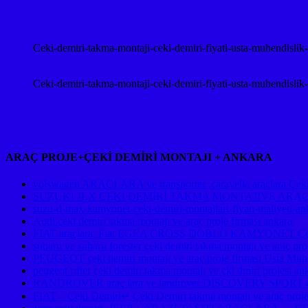
Ceki-demiri-takma-montaji-ceki-demiri-fiyati-usta-muhendislik
Ceki-demiri-takma-montaji-ceki-demiri-fiyati-usta-muhendislik
ARAÇ PROJE+ÇEKİ DEMİRİ MONTAJI + ANKARA
volswagen ARAÇLARA ve transporter ,caravella araçlara Çeki d
SUZUKI JLX ÇEKİ DEMİRİ TAKMA MONTAJIVE ARA
suzu-d-max-kamyonet-ceki-demiri-montajlari-fiyati-maliyeti-an
Audi çeki demiri takma montajı ve araç proje firması ankara
FIAT araçlara ,Fıat EGEA CROSS DOBLO KAMYONET Çeki De
subaru ve subaru forester çeki demiri takma montajı ve ara
PEUGEOT çeki demiri montajı ve araç proje firması Usta Mühe
peugeot rıfter çeki demiri takma montajı ve çki dmiri projesi an
RANDROVER araç lara ve landrover DISCOVERY SPORT çeki d
FIAT – Çeki Demiri↵ Çeki Demiri takma montajı ve araç proje