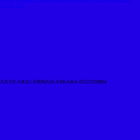
EP ⇔ ÇEKİ DEMİRİ TAKMA MONTAJI/ARAÇ PROJE ANKARA
Sİ ANKARA
-VE-ARAC-FIRMASI-ANKARA-05323118894