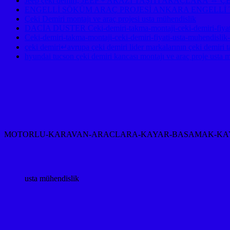
Jeep çeki demiri, JEEP + ARAZİ TAŞITI ARAÇLAR
ENGELLİ SÖKÜM ARAÇ PROJESİ ANKARA ENGELLİ 
Çeki Demiri montajı ve araç projesi usta mühendislik
DACİA DUSTER Ceki-demiri-takma-montaji-ceki-demiri-fiyati
Ceki-demiri-takma-montaji-ceki-demiri-fiyati-usta-muhendislik
çeki demiri↵avrupa çeki demiri lider markalarının çeki demiri t
hyundai tucson çeki demiri kancası montajı ve araç proje usta 
MOTORLU-KARAVAN-ARACLARA-KAYAR-BASAMAK-KAYAR
usta mühendislik