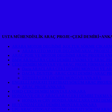
USTA MÜHENDİSLİK ARAÇ PROJE+ÇEKİ DEMİRİ+ANK
ARABA MOTOR DEGİŞİMİ ,KOLTUK SÖKME ÇIKARM
ARABA OTO MOTOR DEGİŞİMİ ARAÇ PROJESİ
ARAÇ POJE VE MOTOR DEGİŞİMİ ARAÇ PROJESİ A
BMW ARAÇLARA ÇEKİ DEMİRİ TAKMA VE ARAÇ PR
ÇEKİ DEMİRİ MONTAJI VE ARAÇ PROJE FİRMASI A
Dacia ARAÇLARA ÇEKİ DEMİRİ MONTAJI VE A
DACİA ,DUSTER ,ARAÇ ÇEKİ DEMİRİ+ARAÇ P
TOYOTA ÇEKİ DEMİRİ MONTAJI ANKARA
ENGELLİ APARATI TERTİBATI SÖKÜM ARAÇ PROJE
ARAÇ PROJE ANKARA
FORD ÇEKİ DEMİRİ MONTAJI ANKARA
HONDA/VE CR-V ARAÇLARA ÇEKİ DEMİRİ TAKMA 
HONDA ve CRV HONDA ARAÇLARA ÇEKİ DEMİ
HUYUNDAİ ÇEKİ DEMİRİ MONTAJI ANKARA
LPG ARAÇ OTOGAZ SİSTEMİ APARATI SÖKÜM ARAÇ