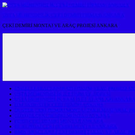
İçeriğe
atla
USTA MÜHENDİSLİK ÇEKİ DEMİRİ FİRMASI ANKARA
ÇEKİ DEMİRİ MONTAJ VE ARAÇ PROJESİ ANKARA
ENGELLİ ARACI APARATI SÖKÜM ARAÇ PROJESİ A
USTA MÜHENDİSLİK İLETİŞİM VE ADRESİ
USTA MÜHENDİSLİK FAALİYET ALANLARI ANKAR
DACİA DUSTER ÇEKİ DEMİRİ ANKARA
DUSTER ÇEKİ DEMİRİ MONTAJ TAKILMASI ARAÇ P
TOYOTA ÇEKİ DEMİRİ MONTAJI ANKARA
FORD ÇEKİ DEMİRİ MONTAJI ANKARA
HUYUNDAİ ÇEKİ DEMİRİ MONTAJI ANKARA
BMW ARAÇLARA ÇEKİ DEMİRİ TAKMA VE ARAÇ PR