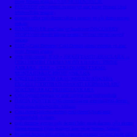
proje firması ankara USTA MÜHENDİSLİK
PEUGEOT çeki demiri montajı ve araç proje firması Usta
Mühendislik ankara ,
peugeot rıfter çeki demiri takma montajı ve çki dmiri projesi
ankara
RANDROVER araç lara ve landrover DISCOVERY
SPORT çeki demiri takma montajı ve çeki demiri projesi
ankara
FIAT – Çeki Demiri↵ Çeki Demiri takma montajı ve araç
proje firması ankara
Jeep çeki demiri, JEEP + ARAZİ TAŞITI ARAÇLARA ⇔
ÇEKİ DEMİRİ TAKMA MONTAJI/ARAÇ PROJE
ANKARA, JEEP ⇔ ÇEKİ DEMİRİ TAKMA
MONTAJI/ARAÇ PROJE ANKARA
ENGELLİ SÖKÜM ARAÇ PROJESİ ANKARA
ENGELLİ TERTİBATI APARATI EKİPMANLARI
SÖKÜMÜ ARAÇ PROJESİ ANKARA
Çeki Demiri montajı ve araç projesi usta mühendislik
DACİA DUSTER Ceki-demiri-takma-montaji-ceki-demiri-
fiyati-usta-muhendislik-Ankara-
Ceki-demiri-takma-montaji-ceki-demiri-fiyati-usta-
muhendislik-Ankara-
çeki demiri↵avrupa çeki demiri lider markalarının çeki demiri
takma montesi fiyatı maliyeti araç proje firması Ankara,
hyundai tucson çeki demiri kancası montajı ve araç proje usta