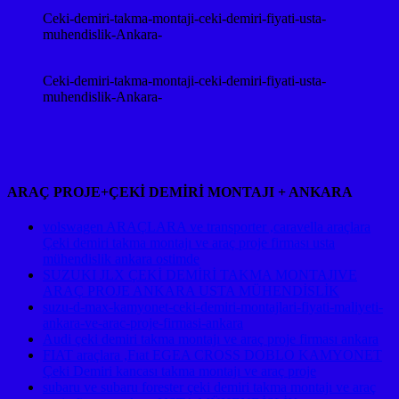
Ceki-demiri-takma-montaji-ceki-demiri-fiyati-usta-
muhendislik-Ankara-
Ceki-demiri-takma-montaji-ceki-demiri-fiyati-usta-
muhendislik-Ankara-
ARAÇ PROJE+ÇEKİ DEMİRİ MONTAJI + ANKARA
volswagen ARAÇLARA ve transporter ,caravella araçlara
Çeki demiri takma montajı ve araç proje firması usta
mühendislik ankara ostimde
SUZUKI JLX ÇEKİ DEMİRİ TAKMA MONTAJIVE
ARAÇ PROJE ANKARA USTA MÜHENDİSLİK
suzu-d-max-kamyonet-ceki-demiri-montajlari-fiyati-maliyeti-
ankara-ve-arac-proje-firmasi-ankara
Audi çeki demiri takma montajı ve araç proje firması ankara
FIAT araçlara ,Fıat EGEA CROSS DOBLO KAMYONET
Çeki Demiri kancası takma montajı ve araç proje
subaru ve subaru forester çeki demiri takma montajı ve araç