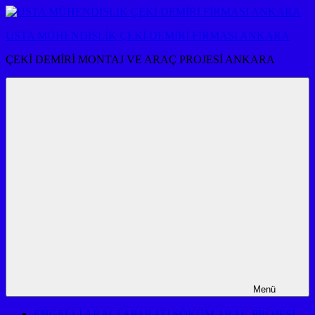
İçeriğe
atla
USTA MÜHENDİSLİK ÇEKİ DEMİRİ FİRMASI ANKARA
ÇEKİ DEMİRİ MONTAJ VE ARAÇ PROJESİ ANKARA
Menü
ENGELLİ ARACI APARATI SÖKÜM ARAÇ PROJESİ