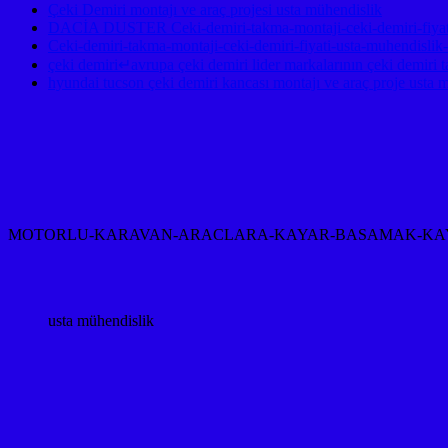
Çeki Demiri montajı ve araç projesi usta mühendislik
DACİA DUSTER Ceki-demiri-takma-montaji-ceki-demiri-fiyati
Ceki-demiri-takma-montaji-ceki-demiri-fiyati-usta-muhendislik
çeki demiri↵avrupa çeki demiri lider markalarının çeki demiri t
hyundai tucson çeki demiri kancası montajı ve araç proje usta 
MOTORLU-KARAVAN-ARACLARA-KAYAR-BASAMAK-KAYAR
usta mühendislik