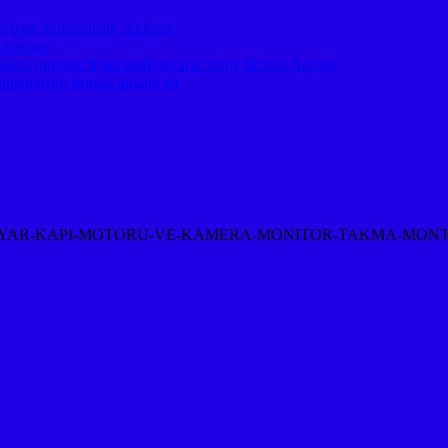
-usta-muhendislik-Ankara-
-Ankara-
akma montesi fiyatı maliyeti araç proje firması Ankara,
mühendislik firması ankara da
-KAPI-MOTORU-VE-KAMERA-MONITOR-TAKMA-MONTAJI