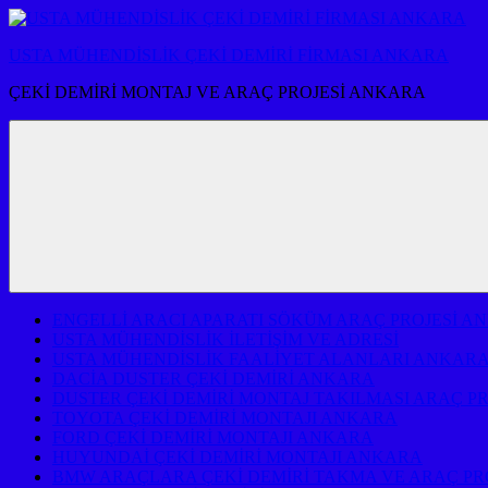
İçeriğe
atla
USTA MÜHENDİSLİK ÇEKİ DEMİRİ FİRMASI ANKARA
ÇEKİ DEMİRİ MONTAJ VE ARAÇ PROJESİ ANKARA
ENGELLİ ARACI APARATI SÖKÜM ARAÇ PROJESİ A
USTA MÜHENDİSLİK İLETİŞİM VE ADRESİ
USTA MÜHENDİSLİK FAALİYET ALANLARI ANKAR
DACİA DUSTER ÇEKİ DEMİRİ ANKARA
DUSTER ÇEKİ DEMİRİ MONTAJ TAKILMASI ARAÇ P
TOYOTA ÇEKİ DEMİRİ MONTAJI ANKARA
FORD ÇEKİ DEMİRİ MONTAJI ANKARA
HUYUNDAİ ÇEKİ DEMİRİ MONTAJI ANKARA
BMW ARAÇLARA ÇEKİ DEMİRİ TAKMA VE ARAÇ PR