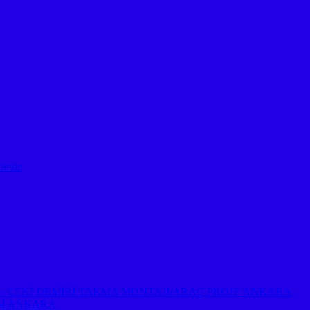
timde
EP ⇔ ÇEKİ DEMİRİ TAKMA MONTAJI/ARAÇ PROJE ANKARA
Sİ ANKARA