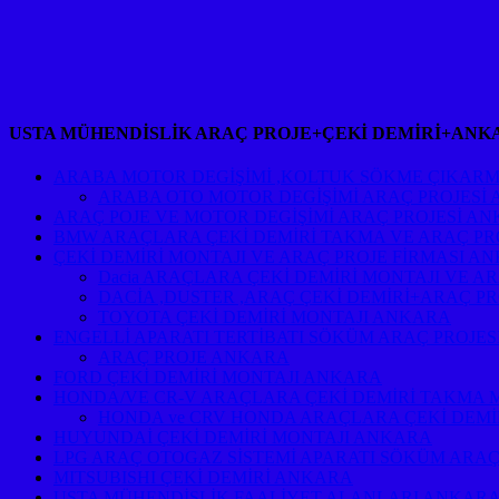
USTA MÜHENDİSLİK ARAÇ PROJE+ÇEKİ DEMİRİ+ANK
ARABA MOTOR DEGİŞİMİ ,KOLTUK SÖKME ÇIKARM
ARABA OTO MOTOR DEGİŞİMİ ARAÇ PROJESİ
ARAÇ POJE VE MOTOR DEGİŞİMİ ARAÇ PROJESİ A
BMW ARAÇLARA ÇEKİ DEMİRİ TAKMA VE ARAÇ PR
ÇEKİ DEMİRİ MONTAJI VE ARAÇ PROJE FİRMASI A
Dacia ARAÇLARA ÇEKİ DEMİRİ MONTAJI VE A
DACİA ,DUSTER ,ARAÇ ÇEKİ DEMİRİ+ARAÇ P
TOYOTA ÇEKİ DEMİRİ MONTAJI ANKARA
ENGELLİ APARATI TERTİBATI SÖKÜM ARAÇ PROJE
ARAÇ PROJE ANKARA
FORD ÇEKİ DEMİRİ MONTAJI ANKARA
HONDA/VE CR-V ARAÇLARA ÇEKİ DEMİRİ TAKMA 
HONDA ve CRV HONDA ARAÇLARA ÇEKİ DEMİ
HUYUNDAİ ÇEKİ DEMİRİ MONTAJI ANKARA
LPG ARAÇ OTOGAZ SİSTEMİ APARATI SÖKÜM ARAÇ
MITSUBISHI ÇEKİ DEMİRİ ANKARA
USTA MÜHENDİSLİK FAALİYET ALANLARI ANKAR