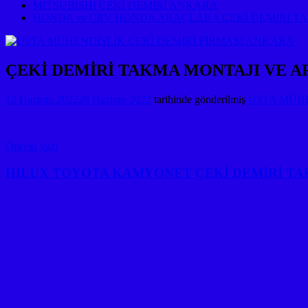
MITSUBISHI ÇEKİ DEMİRİ ANKARA
HONDA ve CRV HONDA ARAÇLARA ÇEKİ DEMİRİ T
ÇEKİ DEMİRİ TAKMA MONTAJI VE A
12 Haziran 2022
28 Haziran 2022
tarihinde gönderilmiş
USTA MÜHEN
Yazı
Önceki yazı
gezinmesi
HILUX TOYOTA KAMYONET ÇEKİ DEMİRİ TA