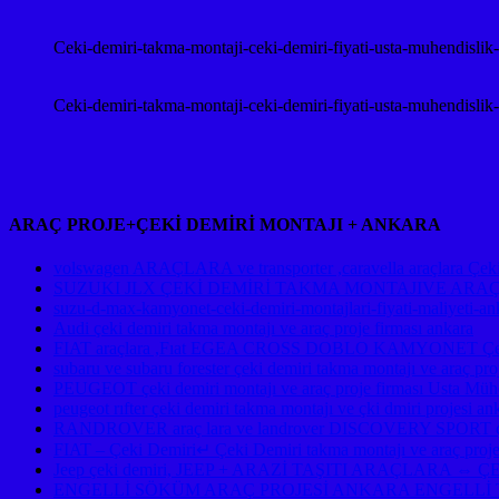
Ceki-demiri-takma-montaji-ceki-demiri-fiyati-usta-muhendislik
Ceki-demiri-takma-montaji-ceki-demiri-fiyati-usta-muhendislik
ARAÇ PROJE+ÇEKİ DEMİRİ MONTAJI + ANKARA
volswagen ARAÇLARA ve transporter ,caravella araçlara Çeki d
SUZUKI JLX ÇEKİ DEMİRİ TAKMA MONTAJIVE ARA
suzu-d-max-kamyonet-ceki-demiri-montajlari-fiyati-maliyeti-an
Audi çeki demiri takma montajı ve araç proje firması ankara
FIAT araçlara ,Fıat EGEA CROSS DOBLO KAMYONET Çeki De
subaru ve subaru forester çeki demiri takma montajı ve ara
PEUGEOT çeki demiri montajı ve araç proje firması Usta Mühe
peugeot rıfter çeki demiri takma montajı ve çki dmiri projesi an
RANDROVER araç lara ve landrover DISCOVERY SPORT çeki d
FIAT – Çeki Demiri↵ Çeki Demiri takma montajı ve araç proje
Jeep çeki demiri, JEEP + ARAZİ TAŞITI ARAÇLAR
ENGELLİ SÖKÜM ARAÇ PROJESİ ANKARA ENGELLİ 