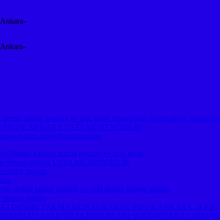
-Ankara-
-Ankara-
emiri takma montajı ve araç proje firması usta mühendislik ankara os
Ç PROJE ANKARA USTA MÜHENDİSLİK
kara-ve-arac-proje-firmasi-ankara
miri kancası takma montajı ve araç proje
ç proje firması ankara USTA MÜHENDİSLİK
ndislik ankara ,
kara
emiri takma montajı ve çeki demiri projesi ankara
 firması ankara
A ⇔ ÇEKİ DEMİRİ TAKMA MONTAJI/ARAÇ PROJE ANKARA, JE
TERTİBATI APARATI EKİPMANLARI SÖKÜMÜ ARAÇ PROJE