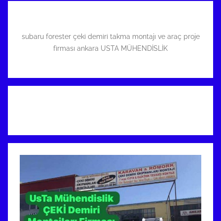
subaru forester çeki demiri takma montajı ve araç proje
firması ankara USTA MÜHENDİSLİK