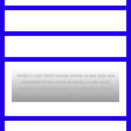
honda cr v çeki demiri kancası montajı ve araç proje usta
mühendislik firması ankara da honda cr v çeki demiri
kancası montajı ve araç proje usta mühendislik firması
ankara da 05323118894