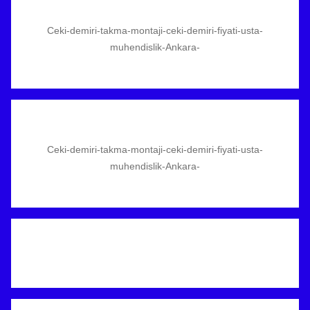
Ceki-demiri-takma-montaji-ceki-demiri-fiyati-usta-
muhendislik-Ankara-
Ceki-demiri-takma-montaji-ceki-demiri-fiyati-usta-
muhendislik-Ankara-