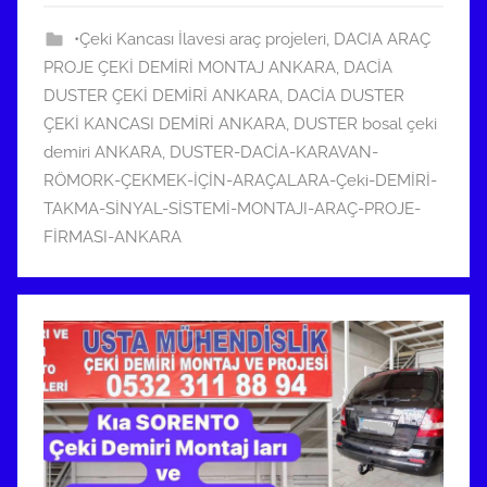
8
•Çeki Kancası İlavesi araç projeleri
,
DACIA ARAÇ
t
PROJE ÇEKİ DEMİRİ MONTAJ ANKARA
,
DACİA
a
DUSTER ÇEKİ DEMİRİ ANKARA
,
DACİA DUSTER
r
ÇEKİ KANCASI DEMİRİ ANKARA
,
DUSTER bosal çeki
i
demiri ANKARA
,
DUSTER-DACİA-KARAVAN-
h
RÖMORK-ÇEKMEK-İÇİN-ARAÇALARA-Çeki-DEMİRİ-
i
TAKMA-SİNYAL-SİSTEMİ-MONTAJI-ARAÇ-PROJE-
n
FİRMASI-ANKARA
d
e
g
ö
n
d
e
r
i