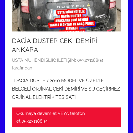
DACİA DUSTER ÇEKİ DEMİRİ
ANKARA
1
USTA MÜHENDİSLİK: İLETİŞİM: 05323118894
8
tarafından
M
DACİA DUSTER 2010 MODEL VE ÜZERİ E
a
BELGELİ ORJİNAL ÇEKİ DEMİRİ VE SU GEÇİRMEZ
y
ORJİNAL ELEKTRİK TESİSATI
ı
s
Okumaya devam et VEYA telofon
2
et:05323118894
0
1