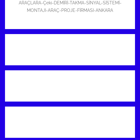
ARAÇLARA-Çeki-DEMİRİ-TAKMA-SİNYAL-SİSTEMİ-
MONTAJI-ARAÇ-PROJE-FİRMASI-ANKARA