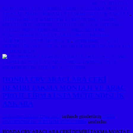
HILUX TOYOTA
KAMYONET ÇEKİ DEMİRİ TAKMA BAGLAMA MONTAJI
VE ARAÇ PROJE FİRMASI USTA MÜHENDİSLİK ANKARA
,
TOYOTA HILUX KAMYONET ÇEKİ DEMİRİ TAKMA
SİNYAL PİRİZ SİSTEMİ…TOYOTA-HILUX-KAMYONET-
CEKI-DEMIRI-TAKMA-SIGNAL-PIRIZ-SISTEMI-
BAGLAMA-MONTAJI-VE-ARAC-PROJE-FİRMASI-
ANKARA USTA MÜHENDİSLİK
,
Toyota Hılux ⇔ ÇEKİ
DEMİRİ ANKARA » ARAÇ PROJE FİRMASI ANKARA USTA
MÜHENDİSLİK
HONDA CRV ARAÇLARA ÇEKİ
DEMİRİ TAKMA MONTAJI VE ARAÇ
PROJE FİRMA USTA MÜHENDİSLİK
ANKARA
28 Haziran 2022
19 Ocak 2023
tarihinde gönderilmiş
USTA
MÜHENDİSLİK: İLETİŞİM: 05323118894
tarafından
HONDA CRV ARAÇLARA ÇEKİ DEMİRİ TAKMA MONTAJI