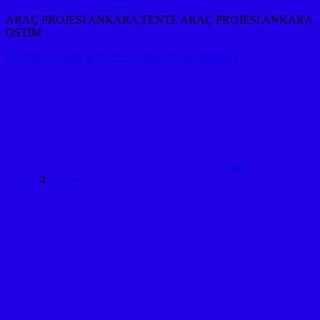
ARAÇ PROJESİ ANKARA TENTE ARAÇ PROJESİ ANKARA
OSTİM
Okumaya devam et VEYA telofon et:05323118894
Genel
Yazı
Önceki
Sonraki
«
1
2
3
4
5
6
7
»
yazılar
yazılar
sayfalaması