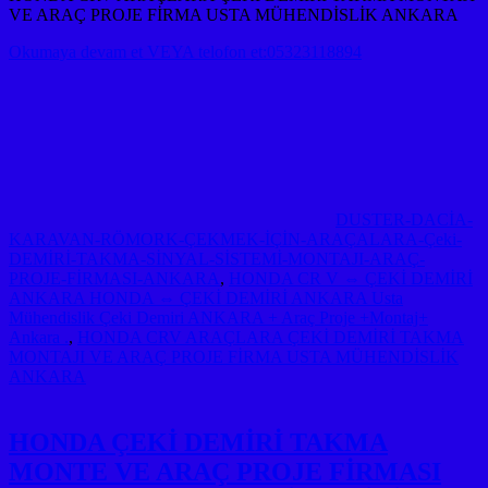
VE ARAÇ PROJE FİRMA USTA MÜHENDİSLİK ANKARA
Okumaya devam et VEYA telofon et:05323118894
DUSTER-DACİA-
KARAVAN-RÖMORK-ÇEKMEK-İÇİN-ARAÇALARA-Çeki-
DEMİRİ-TAKMA-SİNYAL-SİSTEMİ-MONTAJI-ARAÇ-
PROJE-FİRMASI-ANKARA
,
HONDA CR V ⇔ ÇEKİ DEMİRİ
ANKARA HONDA ⇔ ÇEKİ DEMİRİ ANKARA Usta
Mühendislik Çeki Demiri ANKARA + Araç Proje +Montaj+
Ankara .
,
HONDA CRV ARAÇLARA ÇEKİ DEMİRİ TAKMA
MONTAJI VE ARAÇ PROJE FİRMA USTA MÜHENDİSLİK
ANKARA
HONDA ÇEKİ DEMİRİ TAKMA
MONTE VE ARAÇ PROJE FİRMASI