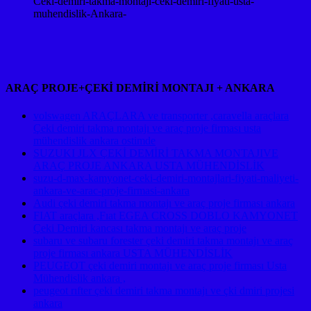
Ceki-demiri-takma-montaji-ceki-demiri-fiyati-usta-
muhendislik-Ankara-
ARAÇ PROJE+ÇEKİ DEMİRİ MONTAJI + ANKARA
volswagen ARAÇLARA ve transporter ,caravella araçlara
Çeki demiri takma montajı ve araç proje firması usta
mühendislik ankara ostimde
SUZUKI JLX ÇEKİ DEMİRİ TAKMA MONTAJIVE
ARAÇ PROJE ANKARA USTA MÜHENDİSLİK
suzu-d-max-kamyonet-ceki-demiri-montajlari-fiyati-maliyeti-
ankara-ve-arac-proje-firmasi-ankara
Audi çeki demiri takma montajı ve araç proje firması ankara
FIAT araçlara ,Fıat EGEA CROSS DOBLO KAMYONET
Çeki Demiri kancası takma montajı ve araç proje
subaru ve subaru forester çeki demiri takma montajı ve araç
proje firması ankara USTA MÜHENDİSLİK
PEUGEOT çeki demiri montajı ve araç proje firması Usta
Mühendislik ankara ,
peugeot rıfter çeki demiri takma montajı ve çki dmiri projesi
ankara