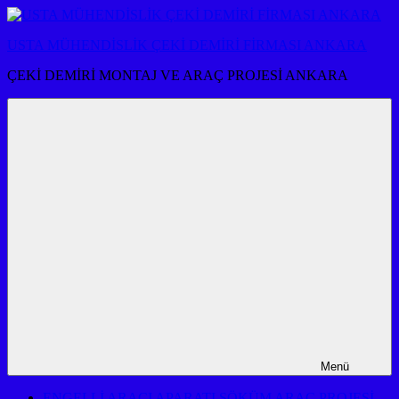
İçeriğe
atla
USTA MÜHENDİSLİK ÇEKİ DEMİRİ FİRMASI ANKARA
ÇEKİ DEMİRİ MONTAJ VE ARAÇ PROJESİ ANKARA
Menü
ENGELLİ ARACI APARATI SÖKÜM ARAÇ PROJESİ