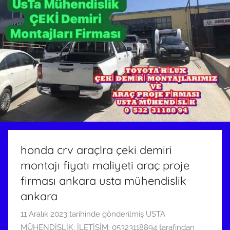
honda crv araçlra çeki demiri
montajı fiyatı maliyeti araç proje
firması ankara usta mühendislik
ankara
11 Aralık 2023
tarihinde gönderilmiş
USTA
MÜHENDİSLİK: İLETİŞİM: 05323118894
tarafından