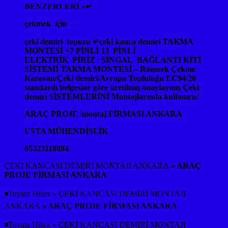
BENZERLERİ »↵
çekmek için ⇔
çeki demiri topuzu ↵çeki kanca demiri TAKMA
MONTESİ +7 PİNLİ 13 PİNLİ
ELEKTRİK PİRİZ SİNGAL BAĞLANTI KİTİ
SİSTEMİ TAKMA MONTESİ⇔Römork Çekme
Karavan/Çeki demiri/Avrupa Topluluğu EC94/20
standardı belgesine göre üretilmiş onaylaymış Çeki
demiri SİSTEMLERİNİ Montajlarında kullanırız/
ARAÇ PROJE /montaj FİRMASI ANKARA
USTA MÜHENDİSLİK
05323118894
ÇEKİ KANCASI DEMİRİ MONTAJI ANKARA
» ARAÇ
PROJE FİRMASI ANKARA
◾Toyata Hilux » ÇEKİ KANCASI DEMİRİ MONTAJI
ANKARA
» ARAÇ PROJE FİRMASI ANKARA
◾Toyata Hilux » ÇEKİ KANCASI DEMİRİ MONTAJI