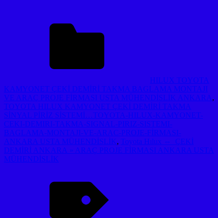
HILUX TOYOTA
KAMYONET ÇEKİ DEMİRİ TAKMA BAGLAMA MONTAJI
VE ARAÇ PROJE FİRMASI USTA MÜHENDİSLİK ANKARA
,
TOYOTA HILUX KAMYONET ÇEKİ DEMİRİ TAKMA
SİNYAL PİRİZ SİSTEMİ…TOYOTA-HILUX-KAMYONET-
CEKI-DEMIRI-TAKMA-SIGNAL-PIRIZ-SISTEMI-
BAGLAMA-MONTAJI-VE-ARAC-PROJE-FİRMASI-
ANKARA USTA MÜHENDİSLİK
,
Toyota Hılux ⇔ ÇEKİ
DEMİRİ ANKARA » ARAÇ PROJE FİRMASI ANKARA USTA
MÜHENDİSLİK