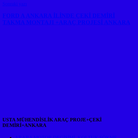
Sonraki yazı
FORD A ANKARA İLİNDE ÇEKİ DEMİRİ
TAKMA MONTAJI +ARAÇ PROJESİ ANKARA
USTA MÜHENDİSLİK ARAÇ PROJE+ÇEKİ
DEMİRİ+ANKARA
ARABA MOTOR DEGİŞİMİ ,KOLTUK SÖKME