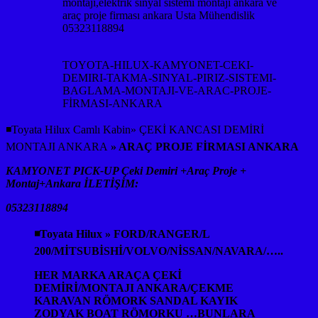
montajı,elektrik sinyal sistemi montajı ankara ve
araç proje firması ankara Usta Mühendislik
05323118894
TOYOTA-HILUX-KAMYONET-CEKI-
DEMIRI-TAKMA-SINYAL-PIRIZ-SISTEMI-
BAGLAMA-MONTAJI-VE-ARAC-PROJE-
FİRMASI-ANKARA
◾Toyata Hilux Camlı Kabin» ÇEKİ KANCASI DEMİRİ
MONTAJI ANKARA
» ARAÇ PROJE FİRMASI ANKARA
KAMYONET PICK-UP Çeki Demiri +Araç Proje +
Montaj+Ankara İLETİŞİM:
05323118894
◾Toyata Hilux » FORD/RANGER/L
200/MİTSUBİSHİ/VOLVO/NİSSAN/NAVARA/…..
HER MARKA ARAÇA ÇEKİ
DEMİRİ/MONTAJI ANKARA/ÇEKME
KARAVAN RÖMORK SANDAL KAYIK
ZODYAK BOAT RÖMORKU …BUNLARA