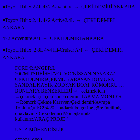
◾Toyota Hılux 2.4L 4×2 Adventure ⇔ ÇEKİ DEMİRİ ANKARA
◾Toyota Hılux 2.4L 4×2 Active2.4L ⇔ ÇEKİ DEMİRİ
ANKARA
4×2 Adventure A/T ⇔ ÇEKİ DEMİRİ ANKARA
◾Toyota Hılux 2.8L 4×4 Hi-Cruiser A/T ⇔ ÇEKİ DEMİRİ
ANKARA
FORD/RANGER/L
200/MİTSUBİSHİ/VOLVO/NİSSAN/NAVARA/
ÇEKİ DEMİRİ/ÇEKME KARAVAN RÖMORK
SANDAL KAYIK ZODYAK BOAT RÖMORKU …
BUNLARA BENZERLERİ »↵ çekmek için
⇔çekmek için çeki kanca demiri TAKMA MONTESİ
⇔Römork Çekme Karavan/Çeki demiri/Avrupa
Topluluğu EC94/20 standardı belgesine göre üretilmiş
onaylaymış Çeki demiri Montajlarında
kullanırız/ARAÇ PROJE /
USTA MÜHENDİSLİK