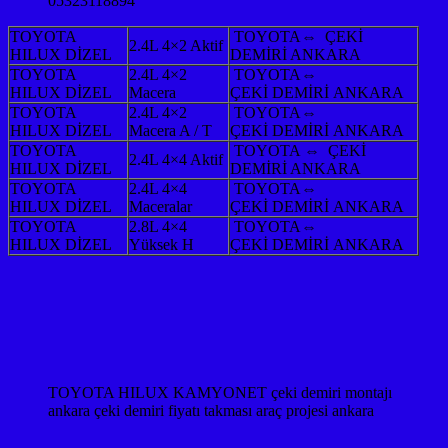
05323118894
TOYOTA
TOYOTA⇔ ÇEKİ
2.4L 4×2 Aktif
HILUX DİZEL
DEMİRİ ANKARA
TOYOTA
2.4L 4×2
TOYOTA⇔
HILUX DİZEL
Macera
ÇEKİ DEMİRİ ANKARA
TOYOTA
2.4L 4×2
TOYOTA⇔
HILUX DİZEL
Macera A / T
ÇEKİ DEMİRİ ANKARA
TOYOTA
TOYOTA ⇔ ÇEKİ
2.4L 4×4 Aktif
HILUX DİZEL
DEMİRİ ANKARA
TOYOTA
2.4L 4×4
TOYOTA⇔
HILUX DİZEL
Maceralar
ÇEKİ DEMİRİ ANKARA
TOYOTA
2.8L 4×4
TOYOTA⇔
HILUX DİZEL
Yüksek H
ÇEKİ DEMİRİ ANKARA
TOYOTA HILUX KAMYONET çeki demiri montajı
ankara çeki demiri fiyatı takması araç projesi ankara