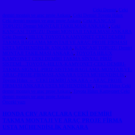
Çeki Demiri
,
Çeki
demiri montajı ve araç proje Ankara
,
Çeki Demiri Toyota Hılux
Çeki demiri montajı ve araç proje Ankara
,
Çeki KANCASI
TOPUZU Demiri MONTAJI TAKILMASI ANKARA
,
Çeki
KANCASI TOPUZU Demiri MONTAJI TAKILMASI ANKARA
Çeki Demiri
,
HILUX TOYOTA KAMYONET ÇEKİ DEMİRİ
TAKMA BAGLAMA MONTAJI VE ARAÇ PROJE FİRMASI
USTA MÜHENDİSLİK ANKARA
,
KANCASI TOPUZU Demiri
MONTAJI TAKILMASI ANKARA
,
TOYOTA HILUX
KAMYONET ÇEKİ DEMİRİ TAKMA SİNYAL PİRİZ
SİSTEMİ…TOYOTA-HILUX-KAMYONET-CEKI-DEMIRI-
TAKMA-SIGNAL-PIRIZ-SISTEMI-BAGLAMA-MONTAJI-VE-
ARAC-PROJE-FİRMASI-ANKARA USTA MÜHENDİSLİK
,
Toyota Hılux ⇔ ÇEKİ DEMİRİ ANKARA » ARAÇ PROJE
FİRMASI ANKARA USTA MÜHENDİSLİK
,
Toyota Hılux Çeki
demiri montajı ve araç proje Ankara
,
Toyota Hılux Kamyonet Çeki
demiri montajı ve araç proje Ankara
Yazı
Önceki yazı
gezinmesi
HONDA CRV ARAÇLARA ÇEKİ DEMİRİ
TAKMA MONTAJI VE ARAÇ PROJE FİRMA
USTA MÜHENDİSLİK ANKARA