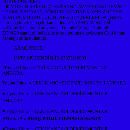
FORD/RANGER/L
200/MİTSUBİSHİ/VOLVO/NİSSAN/NAVARA/ÇEKİ DEMİRİ/
ÇEKME KARAVAN RÖMORK SANDAL KAYIK ZODYAK
BOAT RÖMORKU …BUNLARA BENZERLERİ »↵ çekmek
için ⇔çekmek için çeki kanca demiri TAKMA MONTESİ
⇔Römork Çekme Karavan/Çeki demiri/Avrupa Topluluğu
EC94/20 standardı belgesine göre üretilmiş onaylaymış Çeki demiri
Montajlarında kullanırız/
ARAÇ PROJE /
USTA MÜHENDİSLİK 05323118894
◦Toyota Hılux » ÇEKİ KANCASI DEMİRİ MONTAJI
ANKARA
Toyota Hılux » ÇEKİ KANCASI DEMİRİ MONTAJI ANKARA
◾Toyota Hılux » ÇEKİ KANCASI DEMİRİ MONTAJI
ANKARA
◾Toyota Hılux » ÇEKİ KANCASI DEMİRİ MONTAJI
ANKARA
» ARAÇ PROJE FİRMASI ANKARA
◾Toyota Hılux » ÇEKİ KANCASI DEMİRİ MONTAJI