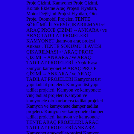
Proje Çizimi, Kamyonet Proje Çizimi,
Koltuk Ekleme Araç Projesi Fiyatları,
Motor Değişimi Projesi Fiyatları, Oto
Proje, Otomobil Projeleri TENTE
SÖKÜMÜ İLAVESİ ÇIKARILMASI ↵
ARAÇ PROJE ÇİZİMİ ⇔ANKARA / ve
ARAÇ TADİLAT PROJELERİ
KAMYONET ,kamyon araç projesi
Ankara . TENTE SÖKÜMÜ İLAVESİ
ÇIKARILMASI ↵ ARAÇ PROJE
ÇİZİMİ ⇔ANKARA / ve ARAÇ
TADİLAT PROJELERİ. •Açık Kasa
kamyon kamyonet ↵ ARAÇ PROJE
ÇİZİMİ ⇔ANKARA / ve ARAÇ
TADİLAT PROJELERİ Kamyonet üst
yapı tadilat projeleri. Kamyon üst yapı
tadilat projeleri. Kamyon ve kamyonete
vinç tadilat projeleri Kamyon ve
kamyonete oto kurtarıcısı tadilat projeleri.
Kamyon ve kamyonete damper tadilat
projeleri. Kamyon ve kamyonete damper
tadilat projeleri. kamyon ve kamyonete
TENTE ARAÇ PROJELERİ. ARAC
TADİLAT PROJELERİ ANKARA.
Kamyonet,arac-tadilat-projesi Kamyon,