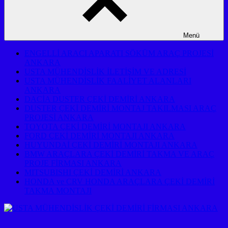
Menü
ENGELLİ ARACI APARATI SÖKÜM ARAÇ PROJESİ
ANKARA
USTA MÜHENDİSLİK İLETİŞİM VE ADRESİ
USTA MÜHENDİSLİK FAALİYET ALANLARI
ANKARA
DACİA DUSTER ÇEKİ DEMİRİ ANKARA
DUSTER ÇEKİ DEMİRİ MONTAJ TAKILMASI ARAÇ
PROJESİ ANKARA
TOYOTA ÇEKİ DEMİRİ MONTAJI ANKARA
FORD ÇEKİ DEMİRİ MONTAJI ANKARA
HUYUNDAİ ÇEKİ DEMİRİ MONTAJI ANKARA
BMW ARAÇLARA ÇEKİ DEMİRİ TAKMA VE ARAÇ
PROJE FİRMASI ANKARA
MITSUBISHI ÇEKİ DEMİRİ ANKARA
HONDA ve CRV HONDA ARAÇLARA ÇEKİ DEMİRİ
TAKMA MONTAJI