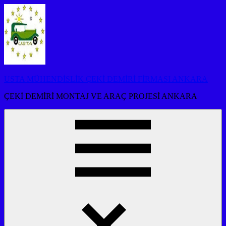
İçeriğe
atla
USTA MÜHENDİSLİK ÇEKİ DEMİRİ FİRMASI ANKARA
ÇEKİ DEMİRİ MONTAJ VE ARAÇ PROJESİ ANKARA