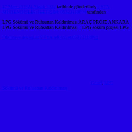
17 Mart 2018
22 Aralık 2022
tarihinde gönderilmiş
USTA
MÜHENDİSLİK: İLETİŞİM: 05323118894
tarafından
LPG Sökümü ve Ruhsattan Kaldırılması ARAÇ PROJE ANKARA
LPG Sökümü ve Ruhsattan Kaldırılması – LPG söküm projesi LPG
Okumaya devam et VEYA telofon et:05323118894
Genel
,
LPG
Sökümü ve Ruhsattan Kaldırılması