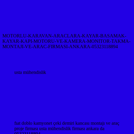
MOTORLU-KARAVAN-ARACLARA-KAYAR-BASAMAK-
KAYAR-KAPI-MOTORU-VE-KAMERA-MONITOR-TAKMA-
MONTAJI-VE-ARAC-FIRMASI-ANKARA-05323118894
usta mühendislik
fıat doblo kamyonet çeki demiri kancası montajı ve araç
proje firması usta mühendislik firması ankara da
05323118894