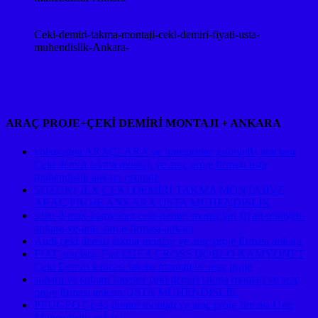
Ceki-demiri-takma-montaji-ceki-demiri-fiyati-usta-
muhendislik-Ankara-
ARAÇ PROJE+ÇEKİ DEMİRİ MONTAJI + ANKARA
volswagen ARAÇLARA ve transporter ,caravella araçlara
Çeki demiri takma montajı ve araç proje firması usta
mühendislik ankara ostimde
SUZUKI JLX ÇEKİ DEMİRİ TAKMA MONTAJIVE
ARAÇ PROJE ANKARA USTA MÜHENDİSLİK
suzu-d-max-kamyonet-ceki-demiri-montajlari-fiyati-maliyeti-
ankara-ve-arac-proje-firmasi-ankara
Audi çeki demiri takma montajı ve araç proje firması ankara
FIAT araçlara ,Fıat EGEA CROSS DOBLO KAMYONET
Çeki Demiri kancası takma montajı ve araç proje
subaru ve subaru forester çeki demiri takma montajı ve araç
proje firması ankara USTA MÜHENDİSLİK
PEUGEOT çeki demiri montajı ve araç proje firması Usta
Mühendislik ankara ,