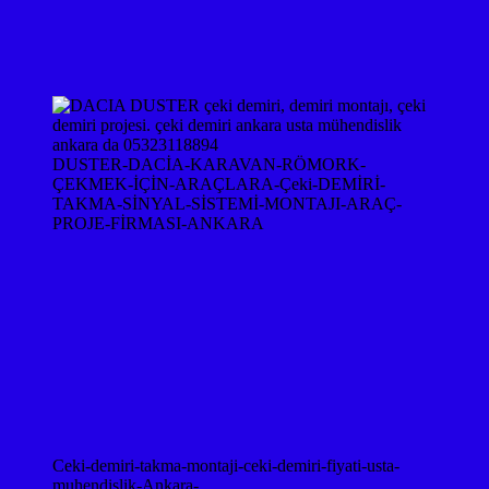
DUSTER-DACİA-KARAVAN-RÖMORK-
ÇEKMEK-İÇİN-ARAÇLARA-Çeki-DEMİRİ-
TAKMA-SİNYAL-SİSTEMİ-MONTAJI-ARAÇ-
PROJE-FİRMASI-ANKARA
Ceki-demiri-takma-montaji-ceki-demiri-fiyati-usta-
muhendislik-Ankara-