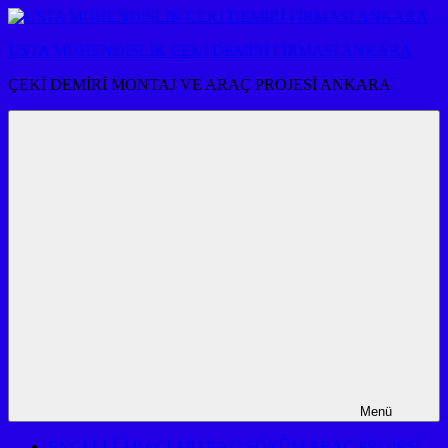
İçeriğe
atla
USTA MÜHENDİSLİK ÇEKİ DEMİRİ FİRMASI ANKARA
ÇEKİ DEMİRİ MONTAJ VE ARAÇ PROJESİ ANKARA
Menü
ENGELLİ ARACI APARATI SÖKÜM ARAÇ PROJESİ