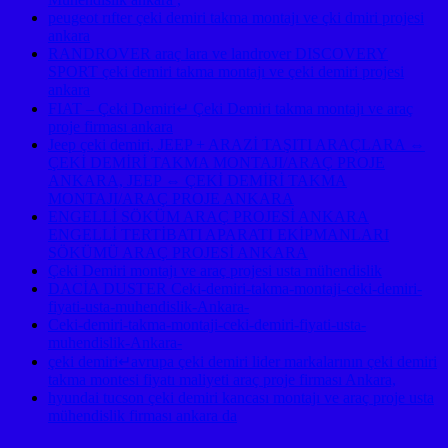
peugeot rıfter çeki demiri takma montajı ve çki dmiri projesi
ankara
RANDROVER araç lara ve landrover DISCOVERY
SPORT çeki demiri takma montajı ve çeki demiri projesi
ankara
FIAT – Çeki Demiri↵ Çeki Demiri takma montajı ve araç
proje firması ankara
Jeep çeki demiri, JEEP + ARAZİ TAŞITI ARAÇLARA ⇔
ÇEKİ DEMİRİ TAKMA MONTAJI/ARAÇ PROJE
ANKARA, JEEP ⇔ ÇEKİ DEMİRİ TAKMA
MONTAJI/ARAÇ PROJE ANKARA
ENGELLİ SÖKÜM ARAÇ PROJESİ ANKARA
ENGELLİ TERTİBATI APARATI EKİPMANLARI
SÖKÜMÜ ARAÇ PROJESİ ANKARA
Çeki Demiri montajı ve araç projesi usta mühendislik
DACİA DUSTER Ceki-demiri-takma-montaji-ceki-demiri-
fiyati-usta-muhendislik-Ankara-
Ceki-demiri-takma-montaji-ceki-demiri-fiyati-usta-
muhendislik-Ankara-
çeki demiri↵avrupa çeki demiri lider markalarının çeki demiri
takma montesi fiyatı maliyeti araç proje firması Ankara,
hyundai tucson çeki demiri kancası montajı ve araç proje usta
mühendislik firması ankara da