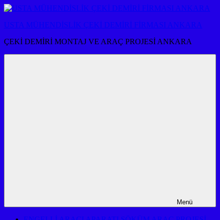
İçeriğe
atla
USTA MÜHENDİSLİK ÇEKİ DEMİRİ FİRMASI ANKARA
ÇEKİ DEMİRİ MONTAJ VE ARAÇ PROJESİ ANKARA
Menü
ENGELLİ ARACI APARATI SÖKÜM ARAÇ PROJESİ