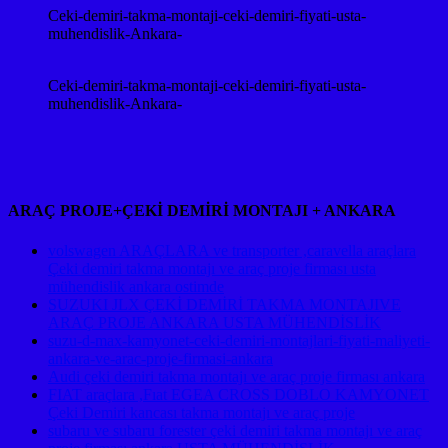
Ceki-demiri-takma-montaji-ceki-demiri-fiyati-usta-
muhendislik-Ankara-
Ceki-demiri-takma-montaji-ceki-demiri-fiyati-usta-
muhendislik-Ankara-
ARAÇ PROJE+ÇEKİ DEMİRİ MONTAJI + ANKARA
volswagen ARAÇLARA ve transporter ,caravella araçlara
Çeki demiri takma montajı ve araç proje firması usta
mühendislik ankara ostimde
SUZUKI JLX ÇEKİ DEMİRİ TAKMA MONTAJIVE
ARAÇ PROJE ANKARA USTA MÜHENDİSLİK
suzu-d-max-kamyonet-ceki-demiri-montajlari-fiyati-maliyeti-
ankara-ve-arac-proje-firmasi-ankara
Audi çeki demiri takma montajı ve araç proje firması ankara
FIAT araçlara ,Fıat EGEA CROSS DOBLO KAMYONET
Çeki Demiri kancası takma montajı ve araç proje
subaru ve subaru forester çeki demiri takma montajı ve araç