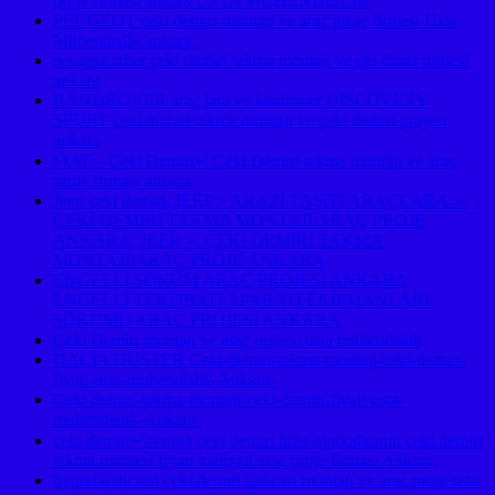
proje firması ankara USTA MÜHENDİSLİK
PEUGEOT çeki demiri montajı ve araç proje firması Usta
Mühendislik ankara ,
peugeot rıfter çeki demiri takma montajı ve çki dmiri projesi
ankara
RANDROVER araç lara ve landrover DISCOVERY
SPORT çeki demiri takma montajı ve çeki demiri projesi
ankara
FIAT – Çeki Demiri↵ Çeki Demiri takma montajı ve araç
proje firması ankara
Jeep çeki demiri, JEEP + ARAZİ TAŞITI ARAÇLARA ⇔
ÇEKİ DEMİRİ TAKMA MONTAJI/ARAÇ PROJE
ANKARA, JEEP ⇔ ÇEKİ DEMİRİ TAKMA
MONTAJI/ARAÇ PROJE ANKARA
ENGELLİ SÖKÜM ARAÇ PROJESİ ANKARA
ENGELLİ TERTİBATI APARATI EKİPMANLARI
SÖKÜMÜ ARAÇ PROJESİ ANKARA
Çeki Demiri montajı ve araç projesi usta mühendislik
DACİA DUSTER Ceki-demiri-takma-montaji-ceki-demiri-
fiyati-usta-muhendislik-Ankara-
Ceki-demiri-takma-montaji-ceki-demiri-fiyati-usta-
muhendislik-Ankara-
çeki demiri↵avrupa çeki demiri lider markalarının çeki demiri
takma montesi fiyatı maliyeti araç proje firması Ankara,
hyundai tucson çeki demiri kancası montajı ve araç proje usta