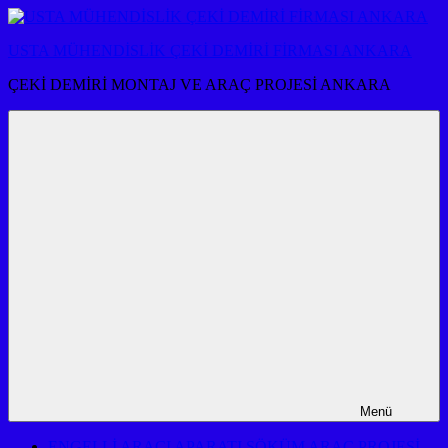
İçeriğe
atla
USTA MÜHENDİSLİK ÇEKİ DEMİRİ FİRMASI ANKARA
ÇEKİ DEMİRİ MONTAJ VE ARAÇ PROJESİ ANKARA
Menü
ENGELLİ ARACI APARATI SÖKÜM ARAÇ PROJESİ