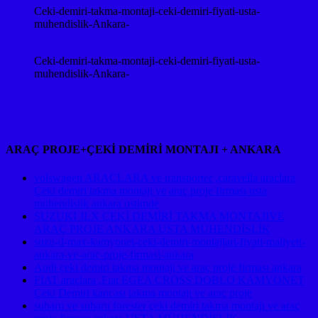
Ceki-demiri-takma-montaji-ceki-demiri-fiyati-usta-
muhendislik-Ankara-
Ceki-demiri-takma-montaji-ceki-demiri-fiyati-usta-
muhendislik-Ankara-
ARAÇ PROJE+ÇEKİ DEMİRİ MONTAJI + ANKARA
volswagen ARAÇLARA ve transporter ,caravella araçlara
Çeki demiri takma montajı ve araç proje firması usta
mühendislik ankara ostimde
SUZUKI JLX ÇEKİ DEMİRİ TAKMA MONTAJIVE
ARAÇ PROJE ANKARA USTA MÜHENDİSLİK
suzu-d-max-kamyonet-ceki-demiri-montajlari-fiyati-maliyeti-
ankara-ve-arac-proje-firmasi-ankara
Audi çeki demiri takma montajı ve araç proje firması ankara
FIAT araçlara ,Fıat EGEA CROSS DOBLO KAMYONET
Çeki Demiri kancası takma montajı ve araç proje
subaru ve subaru forester çeki demiri takma montajı ve araç