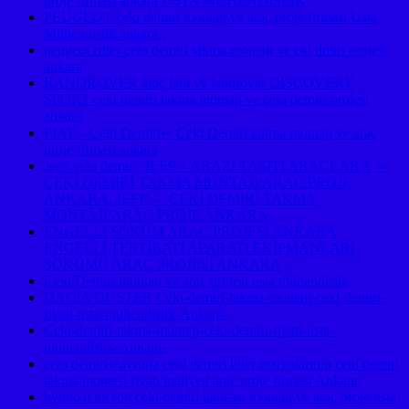
proje firması ankara USTA MÜHENDİSLİK
PEUGEOT çeki demiri montajı ve araç proje firması Usta
Mühendislik ankara ,
peugeot rıfter çeki demiri takma montajı ve çki dmiri projesi
ankara
RANDROVER araç lara ve landrover DISCOVERY
SPORT çeki demiri takma montajı ve çeki demiri projesi
ankara
FIAT – Çeki Demiri↵ Çeki Demiri takma montajı ve araç
proje firması ankara
Jeep çeki demiri, JEEP + ARAZİ TAŞITI ARAÇLARA ⇔
ÇEKİ DEMİRİ TAKMA MONTAJI/ARAÇ PROJE
ANKARA, JEEP ⇔ ÇEKİ DEMİRİ TAKMA
MONTAJI/ARAÇ PROJE ANKARA
ENGELLİ SÖKÜM ARAÇ PROJESİ ANKARA
ENGELLİ TERTİBATI APARATI EKİPMANLARI
SÖKÜMÜ ARAÇ PROJESİ ANKARA
Çeki Demiri montajı ve araç projesi usta mühendislik
DACİA DUSTER Ceki-demiri-takma-montaji-ceki-demiri-
fiyati-usta-muhendislik-Ankara-
Ceki-demiri-takma-montaji-ceki-demiri-fiyati-usta-
muhendislik-Ankara-
çeki demiri↵avrupa çeki demiri lider markalarının çeki demiri
takma montesi fiyatı maliyeti araç proje firması Ankara,
hyundai tucson çeki demiri kancası montajı ve araç proje usta