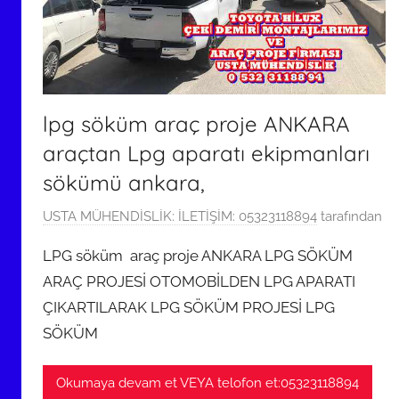
lpg söküm araç proje ANKARA
araçtan Lpg aparatı ekipmanları
sökümü ankara,
9
USTA MÜHENDİSLİK: İLETİŞİM: 05323118894
tarafından
M
LPG söküm araç proje ANKARA LPG SÖKÜM
a
ARAÇ PROJESİ OTOMOBİLDEN LPG APARATI
y
ÇIKARTILARAK LPG SÖKÜM PROJESİ LPG
ı
s
SÖKÜM
2
0
Okumaya devam et VEYA telofon et:05323118894