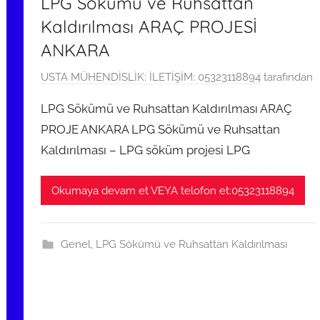
LPG Sökümü ve Ruhsattan
Kaldırılması ARAÇ PROJESİ
ANKARA
1
USTA MÜHENDİSLİK: İLETİŞİM: 05323118894
tarafından
7
LPG Sökümü ve Ruhsattan Kaldırılması ARAÇ
M
PROJE ANKARA LPG Sökümü ve Ruhsattan
a
Kaldırılması – LPG söküm projesi LPG
r
t
2
Okumaya devam et VEYA telofon et:05323118894
0
1
8
Genel
,
LPG Sökümü ve Ruhsattan Kaldırılması
t
a
r
i