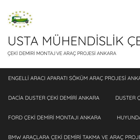
İçeriğe
atla
USTA MÜHENDİSLİK ÇE
ÇEKİ DEMİRİ MONTAJ VE ARAÇ PROJESİ ANKARA
ENGELLİ ARACI APARATI SÖKÜM ARAÇ PROJESİ ANK
DACİA DUSTER ÇEKİ DEMİRİ ANKARA
DUSTER Ç
FORD ÇEKİ DEMİRİ MONTAJI ANKARA
HUYUNDA
BMW ARAÇLARA ÇEKİ DEMİRİ TAKMA VE ARAÇ PROJ