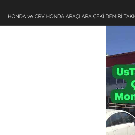
HONDA ve CRV HONDA ARAÇLARA ÇEKİ DEMİRİ TAK