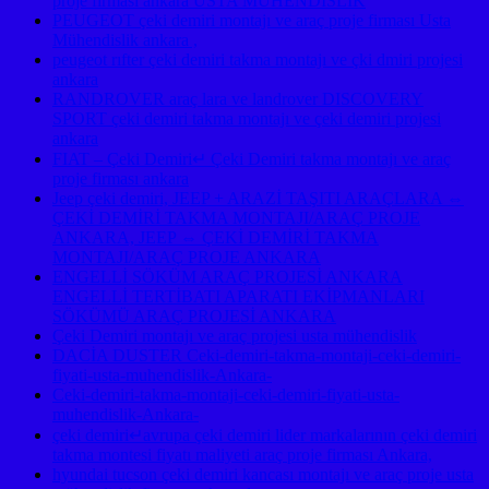
proje firması ankara USTA MÜHENDİSLİK
PEUGEOT çeki demiri montajı ve araç proje firması Usta
Mühendislik ankara ,
peugeot rıfter çeki demiri takma montajı ve çki dmiri projesi
ankara
RANDROVER araç lara ve landrover DISCOVERY
SPORT çeki demiri takma montajı ve çeki demiri projesi
ankara
FIAT – Çeki Demiri↵ Çeki Demiri takma montajı ve araç
proje firması ankara
Jeep çeki demiri, JEEP + ARAZİ TAŞITI ARAÇLARA ⇔
ÇEKİ DEMİRİ TAKMA MONTAJI/ARAÇ PROJE
ANKARA, JEEP ⇔ ÇEKİ DEMİRİ TAKMA
MONTAJI/ARAÇ PROJE ANKARA
ENGELLİ SÖKÜM ARAÇ PROJESİ ANKARA
ENGELLİ TERTİBATI APARATI EKİPMANLARI
SÖKÜMÜ ARAÇ PROJESİ ANKARA
Çeki Demiri montajı ve araç projesi usta mühendislik
DACİA DUSTER Ceki-demiri-takma-montaji-ceki-demiri-
fiyati-usta-muhendislik-Ankara-
Ceki-demiri-takma-montaji-ceki-demiri-fiyati-usta-
muhendislik-Ankara-
çeki demiri↵avrupa çeki demiri lider markalarının çeki demiri
takma montesi fiyatı maliyeti araç proje firması Ankara,
hyundai tucson çeki demiri kancası montajı ve araç proje usta