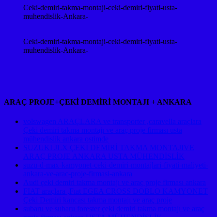
Ceki-demiri-takma-montaji-ceki-demiri-fiyati-usta-
muhendislik-Ankara-
Ceki-demiri-takma-montaji-ceki-demiri-fiyati-usta-
muhendislik-Ankara-
ARAÇ PROJE+ÇEKİ DEMİRİ MONTAJI + ANKARA
volswagen ARAÇLARA ve transporter ,caravella araçlara
Çeki demiri takma montajı ve araç proje firması usta
mühendislik ankara ostimde
SUZUKI JLX ÇEKİ DEMİRİ TAKMA MONTAJIVE
ARAÇ PROJE ANKARA USTA MÜHENDİSLİK
suzu-d-max-kamyonet-ceki-demiri-montajlari-fiyati-maliyeti-
ankara-ve-arac-proje-firmasi-ankara
Audi çeki demiri takma montajı ve araç proje firması ankara
FIAT araçlara ,Fıat EGEA CROSS DOBLO KAMYONET
Çeki Demiri kancası takma montajı ve araç proje
subaru ve subaru forester çeki demiri takma montajı ve araç