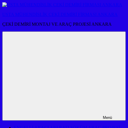
İçeriğe
atla
USTA MÜHENDİSLİK ÇEKİ DEMİRİ FİRMASI ANKARA
ÇEKİ DEMİRİ MONTAJ VE ARAÇ PROJESİ ANKARA
Menü
ENGELLİ ARACI APARATI SÖKÜM ARAÇ PROJESİ