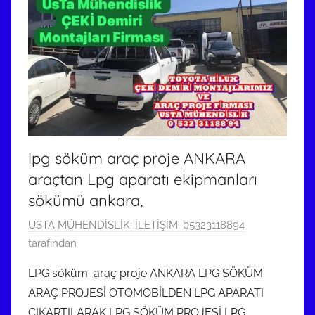
lpg söküm araç proje ANKARA
araçtan Lpg aparatı ekipmanları
sökümü ankara,
9
USTA MÜHENDİSLİK: İLETİŞİM: 05323118894
M
tarafından
a
LPG söküm araç proje ANKARA LPG SÖKÜM
y
ARAÇ PROJESİ OTOMOBİLDEN LPG APARATI
ı
ÇIKARTILARAK LPG SÖKÜM PROJESİ LPG