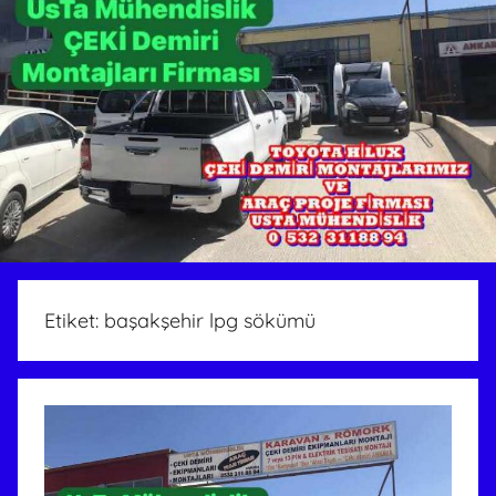
Etiket:
başakşehir lpg sökümü