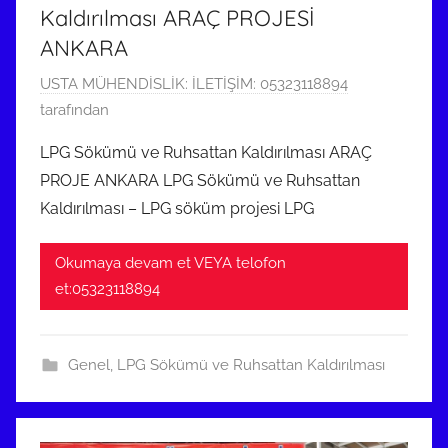
Kaldırılması ARAÇ PROJESİ
e
ANKARA
r
i
1
USTA MÜHENDİSLİK: İLETİŞİM: 05323118894
l
7
tarafından
m
M
LPG Sökümü ve Ruhsattan Kaldırılması ARAÇ
i
a
ş
PROJE ANKARA LPG Sökümü ve Ruhsattan
r
Kaldırılması – LPG söküm projesi LPG
t
2
Okumaya devam et VEYA telofon
0
et:05323118894
1
8
t
Genel
,
LPG Sökümü ve Ruhsattan Kaldırılması
a
r
i
h