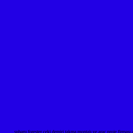
subaru forester çeki demiri takma montajı ve araç proje fi