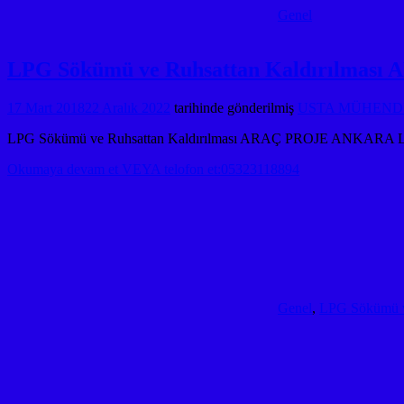
Genel
LPG Sökümü ve Ruhsattan Kaldırılma
17 Mart 2018
22 Aralık 2022
tarihinde gönderilmiş
USTA MÜHENDİS
LPG Sökümü ve Ruhsattan Kaldırılması ARAÇ PROJE ANKARA LPG
Okumaya devam et VEYA telofon et:05323118894
Genel
,
LPG Sökümü ve