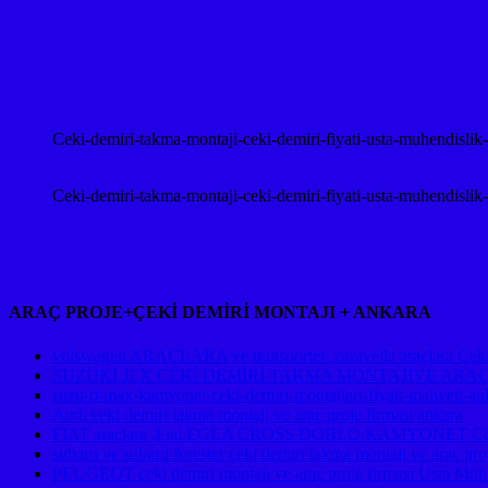
Ceki-demiri-takma-montaji-ceki-demiri-fiyati-usta-muhendislik
Ceki-demiri-takma-montaji-ceki-demiri-fiyati-usta-muhendislik
ARAÇ PROJE+ÇEKİ DEMİRİ MONTAJI + ANKARA
volswagen ARAÇLARA ve transporter ,caravella araçlara Çeki d
SUZUKI JLX ÇEKİ DEMİRİ TAKMA MONTAJIVE ARA
suzu-d-max-kamyonet-ceki-demiri-montajlari-fiyati-maliyeti-an
Audi çeki demiri takma montajı ve araç proje firması ankara
FIAT araçlara ,Fıat EGEA CROSS DOBLO KAMYONET Çeki De
subaru ve subaru forester çeki demiri takma montajı ve ara
PEUGEOT çeki demiri montajı ve araç proje firması Usta Mühe