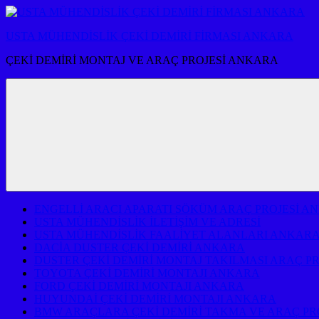
İçeriğe
atla
USTA MÜHENDİSLİK ÇEKİ DEMİRİ FİRMASI ANKARA
ÇEKİ DEMİRİ MONTAJ VE ARAÇ PROJESİ ANKARA
ENGELLİ ARACI APARATI SÖKÜM ARAÇ PROJESİ A
USTA MÜHENDİSLİK İLETİŞİM VE ADRESİ
USTA MÜHENDİSLİK FAALİYET ALANLARI ANKAR
DACİA DUSTER ÇEKİ DEMİRİ ANKARA
DUSTER ÇEKİ DEMİRİ MONTAJ TAKILMASI ARAÇ P
TOYOTA ÇEKİ DEMİRİ MONTAJI ANKARA
FORD ÇEKİ DEMİRİ MONTAJI ANKARA
HUYUNDAİ ÇEKİ DEMİRİ MONTAJI ANKARA
BMW ARAÇLARA ÇEKİ DEMİRİ TAKMA VE ARAÇ PR