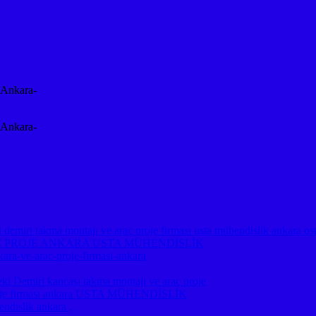
-Ankara-
-Ankara-
emiri takma montajı ve araç proje firması usta mühendislik ankara os
Ç PROJE ANKARA USTA MÜHENDİSLİK
kara-ve-arac-proje-firmasi-ankara
miri kancası takma montajı ve araç proje
ç proje firması ankara USTA MÜHENDİSLİK
ndislik ankara ,