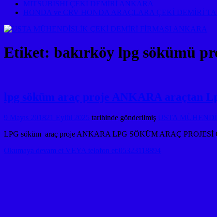
MITSUBISHI ÇEKİ DEMİRİ ANKARA
HONDA ve CRV HONDA ARAÇLARA ÇEKİ DEMİRİ T
Etiket:
bakırköy lpg sökümü pro
lpg söküm araç proje ANKARA araçtan Lp
9 Mayıs 2018
21 Eylül 2025
tarihinde gönderilmiş
USTA MÜHENDİSL
LPG söküm araç proje ANKARA LPG SÖKÜM ARAÇ PROJ
Okumaya devam et VEYA telofon et:05323118894