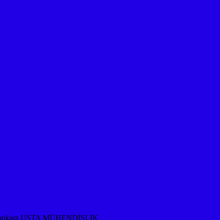
rması ankara USTA MÜHENDİSLİK