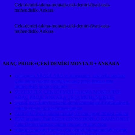
Ceki-demiri-takma-montaji-ceki-demiri-fiyati-usta-
muhendislik-Ankara-
Ceki-demiri-takma-montaji-ceki-demiri-fiyati-usta-
muhendislik-Ankara-
ARAÇ PROJE+ÇEKİ DEMİRİ MONTAJI + ANKARA
volswagen ARAÇLARA ve transporter ,caravella araçlara
Çeki demiri takma montajı ve araç proje firması usta
mühendislik ankara ostimde
SUZUKI JLX ÇEKİ DEMİRİ TAKMA MONTAJIVE
ARAÇ PROJE ANKARA USTA MÜHENDİSLİK
suzu-d-max-kamyonet-ceki-demiri-montajlari-fiyati-maliyeti-
ankara-ve-arac-proje-firmasi-ankara
Audi çeki demiri takma montajı ve araç proje firması ankara
FIAT araçlara ,Fıat EGEA CROSS DOBLO KAMYONET
Çeki Demiri kancası takma montajı ve araç proje
subaru ve subaru forester çeki demiri takma montajı ve araç