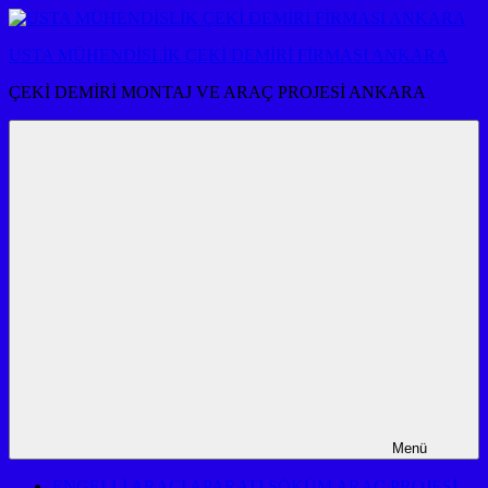
İçeriğe
atla
USTA MÜHENDİSLİK ÇEKİ DEMİRİ FİRMASI ANKARA
ÇEKİ DEMİRİ MONTAJ VE ARAÇ PROJESİ ANKARA
Menü
ENGELLİ ARACI APARATI SÖKÜM ARAÇ PROJESİ