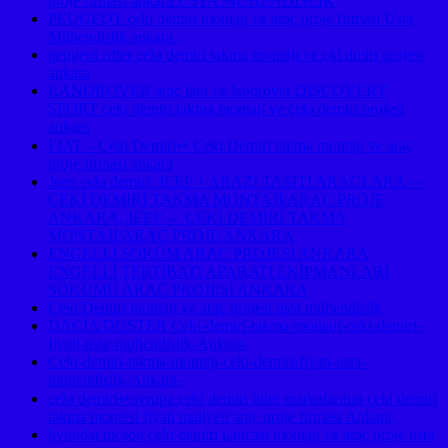
proje firması ankara USTA MÜHENDİSLİK
PEUGEOT çeki demiri montajı ve araç proje firması Usta
Mühendislik ankara ,
peugeot rıfter çeki demiri takma montajı ve çki dmiri projesi
ankara
RANDROVER araç lara ve landrover DISCOVERY
SPORT çeki demiri takma montajı ve çeki demiri projesi
ankara
FIAT – Çeki Demiri↵ Çeki Demiri takma montajı ve araç
proje firması ankara
Jeep çeki demiri, JEEP + ARAZİ TAŞITI ARAÇLARA ⇔
ÇEKİ DEMİRİ TAKMA MONTAJI/ARAÇ PROJE
ANKARA, JEEP ⇔ ÇEKİ DEMİRİ TAKMA
MONTAJI/ARAÇ PROJE ANKARA
ENGELLİ SÖKÜM ARAÇ PROJESİ ANKARA
ENGELLİ TERTİBATI APARATI EKİPMANLARI
SÖKÜMÜ ARAÇ PROJESİ ANKARA
Çeki Demiri montajı ve araç projesi usta mühendislik
DACİA DUSTER Ceki-demiri-takma-montaji-ceki-demiri-
fiyati-usta-muhendislik-Ankara-
Ceki-demiri-takma-montaji-ceki-demiri-fiyati-usta-
muhendislik-Ankara-
çeki demiri↵avrupa çeki demiri lider markalarının çeki demiri
takma montesi fiyatı maliyeti araç proje firması Ankara,
hyundai tucson çeki demiri kancası montajı ve araç proje usta