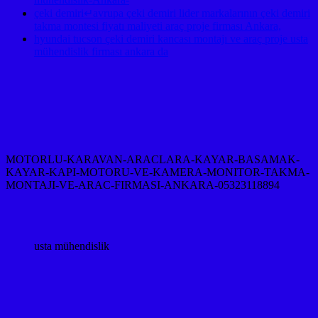
çeki demiri↵avrupa çeki demiri lider markalarının çeki demiri
takma montesi fiyatı maliyeti araç proje firması Ankara,
hyundai tucson çeki demiri kancası montajı ve araç proje usta
mühendislik firması ankara da
MOTORLU-KARAVAN-ARACLARA-KAYAR-BASAMAK-
KAYAR-KAPI-MOTORU-VE-KAMERA-MONITOR-TAKMA-
MONTAJI-VE-ARAC-FIRMASI-ANKARA-05323118894
usta mühendislik