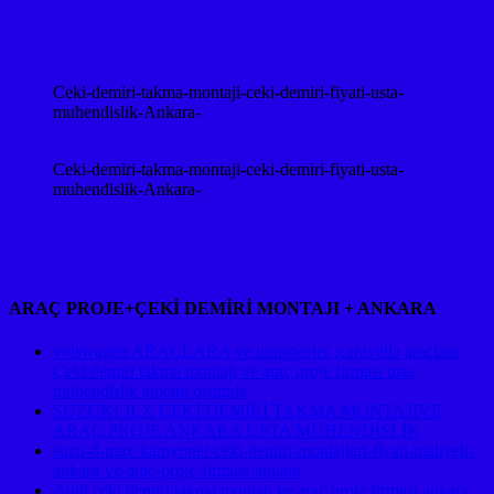
Ceki-demiri-takma-montaji-ceki-demiri-fiyati-usta-
muhendislik-Ankara-
Ceki-demiri-takma-montaji-ceki-demiri-fiyati-usta-
muhendislik-Ankara-
ARAÇ PROJE+ÇEKİ DEMİRİ MONTAJI + ANKARA
volswagen ARAÇLARA ve transporter ,caravella araçlara
Çeki demiri takma montajı ve araç proje firması usta
mühendislik ankara ostimde
SUZUKI JLX ÇEKİ DEMİRİ TAKMA MONTAJIVE
ARAÇ PROJE ANKARA USTA MÜHENDİSLİK
suzu-d-max-kamyonet-ceki-demiri-montajlari-fiyati-maliyeti-
ankara-ve-arac-proje-firmasi-ankara
Audi çeki demiri takma montajı ve araç proje firması ankara