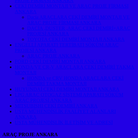
PROJE FİRMASI ANKARA
ÇEKİ DEMİRİ MONTAJI VE ARAÇ PROJE FİRMASI
ANKARA
Dacia ARAÇLARA ÇEKİ DEMİRİ MONTAJI VE
ARAÇ PROJE FİRMASI ANKARA
DACİA ,DUSTER ,ARAÇ ÇEKİ DEMİRİ+ARAÇ
PROJESİ ANKARA
TOYOTA ÇEKİ DEMİRİ MONTAJI ANKARA
ENGELLİ APARATI TERTİBATI SÖKÜM ARAÇ
PROJESİ ANKARA
ARAÇ PROJE ANKARA
FORD ÇEKİ DEMİRİ MONTAJI ANKARA
HONDA/VE CR-V ARAÇLARA ÇEKİ DEMİRİ TAKMA
MONTAJI
HONDA ve CRV HONDA ARAÇLARA ÇEKİ
DEMİRİ TAKMA MONTAJI
HUYUNDAİ ÇEKİ DEMİRİ MONTAJI ANKARA
LPG ARAÇ OTOGAZ SİSTEMİ APARATI SÖKÜM
ARAÇ PROJESİ ANKARA
MITSUBISHI ÇEKİ DEMİRİ ANKARA
USTA MÜHENDİSLİK FAALİYET ALANLARI
ANKARA
USTA MÜHENDİSLİK İLETİŞİM VE ADRESİ
ARAÇ PROJE ANKARA