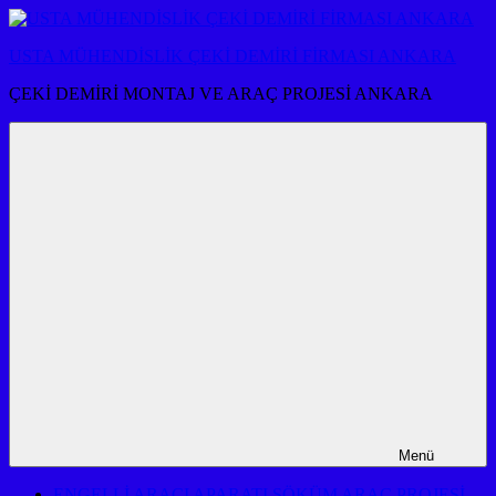
İçeriğe
atla
USTA MÜHENDİSLİK ÇEKİ DEMİRİ FİRMASI ANKARA
ÇEKİ DEMİRİ MONTAJ VE ARAÇ PROJESİ ANKARA
Menü
ENGELLİ ARACI APARATI SÖKÜM ARAÇ PROJESİ