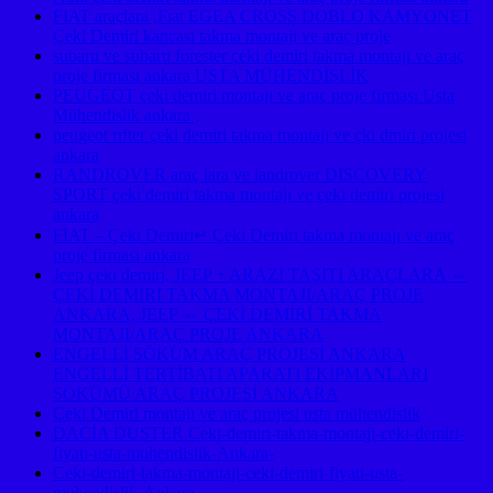
FIAT araçlara ,Fıat EGEA CROSS DOBLO KAMYONET
Çeki Demiri kancası takma montajı ve araç proje
subaru ve subaru forester çeki demiri takma montajı ve araç
proje firması ankara USTA MÜHENDİSLİK
PEUGEOT çeki demiri montajı ve araç proje firması Usta
Mühendislik ankara ,
peugeot rıfter çeki demiri takma montajı ve çki dmiri projesi
ankara
RANDROVER araç lara ve landrover DISCOVERY
SPORT çeki demiri takma montajı ve çeki demiri projesi
ankara
FIAT – Çeki Demiri↵ Çeki Demiri takma montajı ve araç
proje firması ankara
Jeep çeki demiri, JEEP + ARAZİ TAŞITI ARAÇLARA ⇔
ÇEKİ DEMİRİ TAKMA MONTAJI/ARAÇ PROJE
ANKARA, JEEP ⇔ ÇEKİ DEMİRİ TAKMA
MONTAJI/ARAÇ PROJE ANKARA
ENGELLİ SÖKÜM ARAÇ PROJESİ ANKARA
ENGELLİ TERTİBATI APARATI EKİPMANLARI
SÖKÜMÜ ARAÇ PROJESİ ANKARA
Çeki Demiri montajı ve araç projesi usta mühendislik
DACİA DUSTER Ceki-demiri-takma-montaji-ceki-demiri-
fiyati-usta-muhendislik-Ankara-
Ceki-demiri-takma-montaji-ceki-demiri-fiyati-usta-
muhendislik-Ankara-