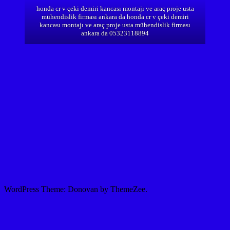
honda cr v çeki demiri kancası montajı ve araç proje usta
mühendislik firması ankara da honda cr v çeki demiri
kancası montajı ve araç proje usta mühendislik firması
ankara da 05323118894
WordPress Theme: Donovan by ThemeZee.