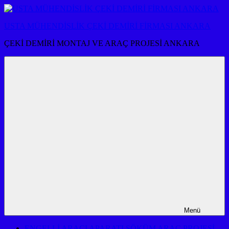
İçeriğe
atla
USTA MÜHENDİSLİK ÇEKİ DEMİRİ FİRMASI ANKARA
ÇEKİ DEMİRİ MONTAJ VE ARAÇ PROJESİ ANKARA
Menü
ENGELLİ ARACI APARATI SÖKÜM ARAÇ PROJESİ