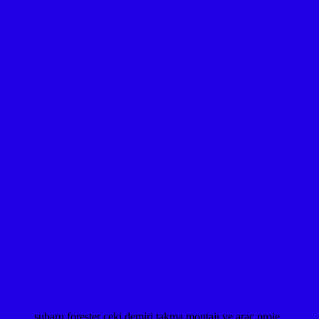
subaru forester çeki demiri takma montajı ve araç proje