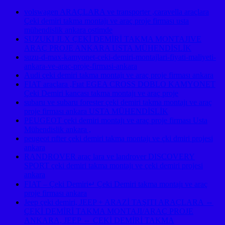
volswagen ARAÇLARA ve transporter ,caravella araçlara
Çeki demiri takma montajı ve araç proje firması usta
mühendislik ankara ostimde
SUZUKI JLX ÇEKİ DEMİRİ TAKMA MONTAJIVE
ARAÇ PROJE ANKARA USTA MÜHENDİSLİK
suzu-d-max-kamyonet-ceki-demiri-montajlari-fiyati-maliyeti-
ankara-ve-arac-proje-firmasi-ankara
Audi çeki demiri takma montajı ve araç proje firması ankara
FIAT araçlara ,Fıat EGEA CROSS DOBLO KAMYONET
Çeki Demiri kancası takma montajı ve araç proje
subaru ve subaru forester çeki demiri takma montajı ve araç
proje firması ankara USTA MÜHENDİSLİK
PEUGEOT çeki demiri montajı ve araç proje firması Usta
Mühendislik ankara ,
peugeot rıfter çeki demiri takma montajı ve çki dmiri projesi
ankara
RANDROVER araç lara ve landrover DISCOVERY
SPORT çeki demiri takma montajı ve çeki demiri projesi
ankara
FIAT – Çeki Demiri↵ Çeki Demiri takma montajı ve araç
proje firması ankara
Jeep çeki demiri, JEEP + ARAZİ TAŞITI ARAÇLARA ⇔
ÇEKİ DEMİRİ TAKMA MONTAJI/ARAÇ PROJE
ANKARA, JEEP ⇔ ÇEKİ DEMİRİ TAKMA