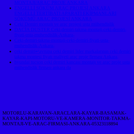
MONTAJI/ARAÇ PROJE ANKARA
ENGELLİ SÖKÜM ARAÇ PROJESİ ANKARA
ENGELLİ TERTİBATI APARATI EKİPMANLARI
SÖKÜMÜ ARAÇ PROJESİ ANKARA
Çeki Demiri montajı ve araç projesi usta mühendislik
DACİA DUSTER Ceki-demiri-takma-montaji-ceki-demiri-
fiyati-usta-muhendislik-Ankara-
Ceki-demiri-takma-montaji-ceki-demiri-fiyati-usta-
muhendislik-Ankara-
çeki demiri↵avrupa çeki demiri lider markalarının çeki demiri
takma montesi fiyatı maliyeti araç proje firması Ankara,
hyundai tucson çeki demiri kancası montajı ve araç proje usta
mühendislik firması ankara da
MOTORLU-KARAVAN-ARACLARA-KAYAR-BASAMAK-
KAYAR-KAPI-MOTORU-VE-KAMERA-MONITOR-TAKMA-
MONTAJI-VE-ARAC-FIRMASI-ANKARA-05323118894