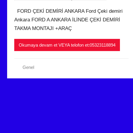
N
FORD ÇEKİ DEMİRİ ANKARA Ford Çeki demiri
i
Ankara FORD A ANKARA İLİNDE ÇEKİ DEMİRİ
s
TAKMA MONTAJI +ARAÇ
a
n
2
Okumaya devam et VEYA telofon et:05323118894
0
2
3
Genel
t
a
r
i
h
i
n
d