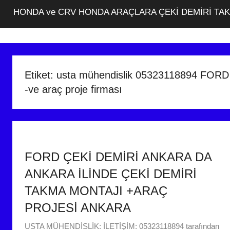
HONDA ve CRV HONDA ARAÇLARA ÇEKİ DEMİRİ TA
Etiket:
usta mühendislik 05323118894 FORD F
-ve araç proje firması
FORD ÇEKİ DEMİRİ ANKARA DA
ANKARA İLİNDE ÇEKİ DEMİRİ
TAKMA MONTAJI +ARAÇ
PROJESİ ANKARA
4
USTA MÜHENDİSLİK: İLETİŞİM: 05323118894
tarafından