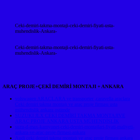
Ceki-demiri-takma-montaji-ceki-demiri-fiyati-usta-
muhendislik-Ankara-
Ceki-demiri-takma-montaji-ceki-demiri-fiyati-usta-
muhendislik-Ankara-
ARAÇ PROJE+ÇEKİ DEMİRİ MONTAJI + ANKARA
volswagen ARAÇLARA ve transporter ,caravella araçlara
Çeki demiri takma montajı ve araç proje firması usta
mühendislik ankara ostimde
SUZUKI JLX ÇEKİ DEMİRİ TAKMA MONTAJIVE
ARAÇ PROJE ANKARA USTA MÜHENDİSLİK
suzu-d-max-kamyonet-ceki-demiri-montajlari-fiyati-maliyeti-
ankara-ve-arac-proje-firmasi-ankara
Audi çeki demiri takma montajı ve araç proje firması ankara