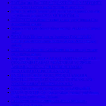
FIAT araçlara ,Fıat EGEA CROSS DOBLO KAMYONET
Çeki Demiri kancası takma montajı ve araç proje
subaru ve subaru forester çeki demiri takma montajı ve araç
proje firması ankara USTA MÜHENDİSLİK
PEUGEOT çeki demiri montajı ve araç proje firması Usta
Mühendislik ankara ,
peugeot rıfter çeki demiri takma montajı ve çki dmiri projesi
ankara
RANDROVER araç lara ve landrover DISCOVERY
SPORT çeki demiri takma montajı ve çeki demiri projesi
ankara
FIAT – Çeki Demiri↵ Çeki Demiri takma montajı ve araç
proje firması ankara
Jeep çeki demiri, JEEP + ARAZİ TAŞITI ARAÇLARA ⇔
ÇEKİ DEMİRİ TAKMA MONTAJI/ARAÇ PROJE
ANKARA, JEEP ⇔ ÇEKİ DEMİRİ TAKMA
MONTAJI/ARAÇ PROJE ANKARA
ENGELLİ SÖKÜM ARAÇ PROJESİ ANKARA
ENGELLİ TERTİBATI APARATI EKİPMANLARI
SÖKÜMÜ ARAÇ PROJESİ ANKARA
Çeki Demiri montajı ve araç projesi usta mühendislik
DACİA DUSTER Ceki-demiri-takma-montaji-ceki-demiri-
fiyati-usta-muhendislik-Ankara-
Ceki-demiri-takma-montaji-ceki-demiri-fiyati-usta-
muhendislik-Ankara-