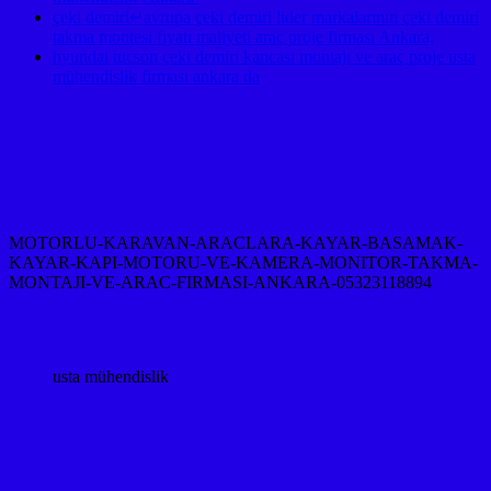
çeki demiri↵avrupa çeki demiri lider markalarının çeki demiri
takma montesi fiyatı maliyeti araç proje firması Ankara,
hyundai tucson çeki demiri kancası montajı ve araç proje usta
mühendislik firması ankara da
MOTORLU-KARAVAN-ARACLARA-KAYAR-BASAMAK-
KAYAR-KAPI-MOTORU-VE-KAMERA-MONITOR-TAKMA-
MONTAJI-VE-ARAC-FIRMASI-ANKARA-05323118894
usta mühendislik