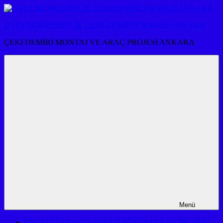
İçeriğe
atla
USTA MÜHENDİSLİK ÇEKİ DEMİRİ FİRMASI ANKARA
ÇEKİ DEMİRİ MONTAJ VE ARAÇ PROJESİ ANKARA
Menü
ENGELLİ ARACI APARATI SÖKÜM ARAÇ PROJESİ