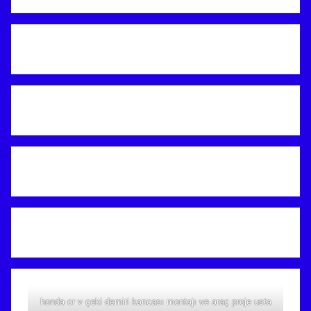
honda cr v çeki demiri kancası montajı ve araç proje usta