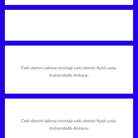
Ceki-demiri-takma-montaji-ceki-demiri-fiyati-usta-
muhendislik-Ankara-
Ceki-demiri-takma-montaji-ceki-demiri-fiyati-usta-
muhendislik-Ankara-