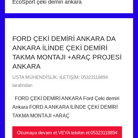
EcoSport çeki demiri ankara
FORD ÇEKİ DEMİRİ ANKARA DA
ANKARA İLİNDE ÇEKİ DEMİRİ
TAKMA MONTAJI +ARAÇ PROJESİ
ANKARA
4
USTA MÜHENDİSLİK: İLETİŞİM: 05323118894
N
tarafından
i
FORD ÇEKİ DEMİRİ ANKARA Ford Çeki demiri
s
Ankara FORD A ANKARA İLİNDE ÇEKİ DEMİRİ
a
TAKMA MONTAJI +ARAÇ
n
2
Okumaya devam et VEYA telofon et:05323118894
0